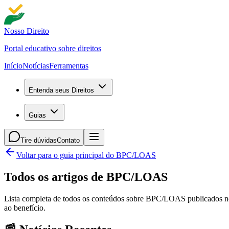
Nosso Direito
Portal educativo sobre direitos
Início
Notícias
Ferramentas
Entenda seus Direitos
Guias
Tire dúvidas
Contato
Voltar para o guia principal do BPC/LOAS
Todos os artigos de BPC/LOAS
Lista completa de todos os conteúdos sobre BPC/LOAS publicados no No
ao benefício.