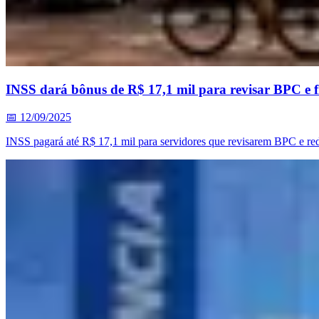
INSS dará bônus de R$ 17,1 mil para revisar BPC e f
📅
12/09/2025
INSS pagará até R$ 17,1 mil para servidores que revisarem BPC e re