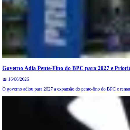
Governo Adia Pente-Fino do BPC para 2027 e Prioriz
📅
16/06/2026
O governo adiou para 2027 a expansão do pente-fino do BPC e remane