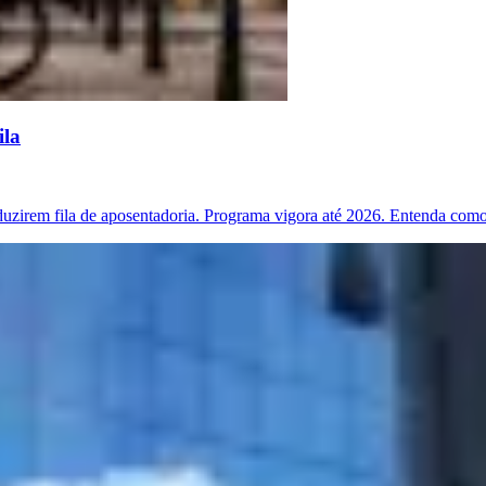
ila
duzirem fila de aposentadoria. Programa vigora até 2026. Entenda como