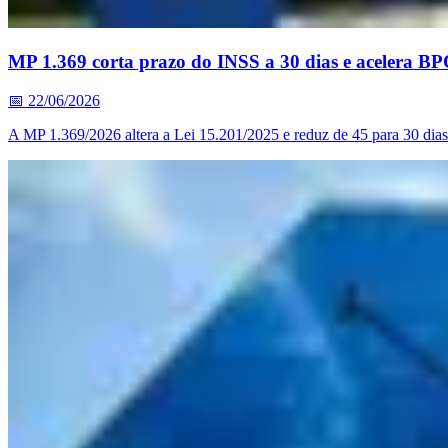
MP 1.369 corta prazo do INSS a 30 dias e acelera B
📅
22/06/2026
A MP 1.369/2026 altera a Lei 15.201/2025 e reduz de 45 para 30 dias