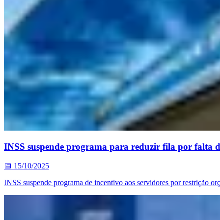
INSS suspende programa para reduzir fila por falta 
📅
15/10/2025
INSS suspende programa de incentivo aos servidores por restrição or