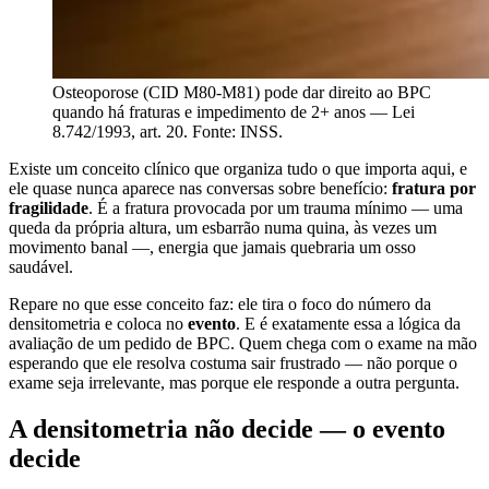
Osteoporose (CID M80-M81) pode dar direito ao BPC
quando há fraturas e impedimento de 2+ anos — Lei
8.742/1993, art. 20. Fonte: INSS.
Existe um conceito clínico que organiza tudo o que importa aqui, e
ele quase nunca aparece nas conversas sobre benefício:
fratura por
fragilidade
. É a fratura provocada por um trauma mínimo — uma
queda da própria altura, um esbarrão numa quina, às vezes um
movimento banal —, energia que jamais quebraria um osso
saudável.
Repare no que esse conceito faz: ele tira o foco do número da
densitometria e coloca no
evento
. E é exatamente essa a lógica da
avaliação de um pedido de BPC. Quem chega com o exame na mão
esperando que ele resolva costuma sair frustrado — não porque o
exame seja irrelevante, mas porque ele responde a outra pergunta.
A densitometria não decide — o evento
decide