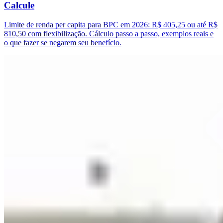
Calcule
Limite de renda per capita para BPC em 2026: R$ 405,25 ou até R$
810,50 com flexibilização. Cálculo passo a passo, exemplos reais e
o que fazer se negarem seu benefício.