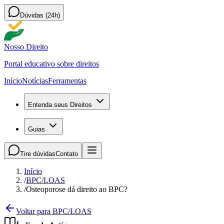
Dúvidas (24h)
Nosso Direito
Portal educativo sobre direitos
Início
Notícias
Ferramentas
Entenda seus Direitos
Guias
Tire dúvidas
Contato
Início
/
BPC/LOAS
/
Osteoporose dá direito ao BPC?
Voltar para BPC/LOAS