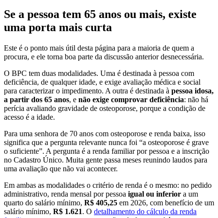
Se a pessoa tem 65 anos ou mais, existe
uma porta mais curta
Este é o ponto mais útil desta página para a maioria de quem a
procura, e ele torna boa parte da discussão anterior desnecessária.
O BPC tem duas modalidades. Uma é destinada à pessoa com
deficiência, de qualquer idade, e exige avaliação médica e social
para caracterizar o impedimento. A outra é destinada à
pessoa idosa,
a partir dos 65 anos
, e
não exige comprovar deficiência
: não há
perícia avaliando gravidade de osteoporose, porque a condição de
acesso é a idade.
Para uma senhora de 70 anos com osteoporose e renda baixa, isso
significa que a pergunta relevante nunca foi “a osteoporose é grave
o suficiente”. A pergunta é a renda familiar por pessoa e a inscrição
no Cadastro Único. Muita gente passa meses reunindo laudos para
uma avaliação que não vai acontecer.
Em ambas as modalidades o critério de renda é o mesmo: no pedido
administrativo, renda mensal por pessoa
igual ou inferior
a um
quarto do salário mínimo,
R$ 405,25
em 2026, com benefício de um
salário mínimo,
R$ 1.621
. O
detalhamento do cálculo da renda