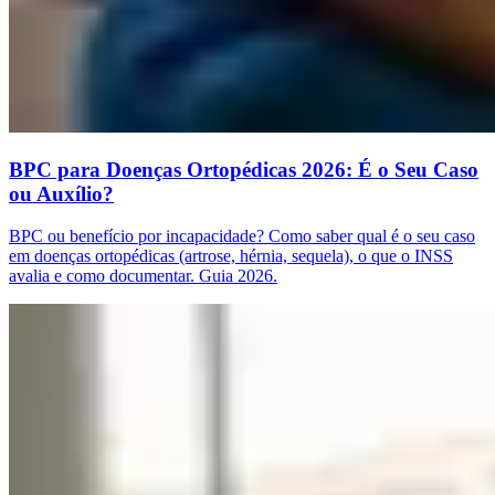
BPC para Doenças Ortopédicas 2026: É o Seu Caso
ou Auxílio?
BPC ou benefício por incapacidade? Como saber qual é o seu caso
em doenças ortopédicas (artrose, hérnia, sequela), o que o INSS
avalia e como documentar. Guia 2026.