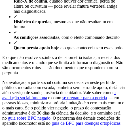
Raio-X de coluna
, quando houver dor crônica, perda de
altura ou curvatura — pode revelar fratura vertebral antiga
não diagnosticada
✓
Histórico de quedas
, mesmo as que não resultaram em
fratura
✓
As condições associadas
, com o efeito combinado descrito
✓
Quem presta apoio hoje
e o que aconteceria sem esse apoio
E o que não resolve sozinho: a densitometria isolada, a receita dos
medicamentos e o laudo que se limita a informar o diagnóstico. Não
são documentos ruins — são documentos que respondem a outra
pergunta.
Na avaliação, a parte social costuma ser decisiva neste perfil de
público: moradia com escada, banheiro sem barra de apoio, distância
até o serviço de saúde, ausência de cuidador. Vale saber como
a
avaliação social funciona
e como
se preparar para a perícia
— em
pessoas idosas, minimizar a própria limitação é o erro mais comum e
o mais caro. Se o pedido vier negado, o prazo de contestação
administrativa é de 30 dias da ciência da decisão, e o caminho está
no
guia sobre BPC negado
. O panorama das demais condições do
aparelho locomotor está no
guia de BPC para doenças ortopédicas
.