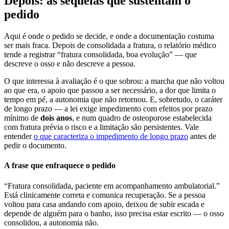
Depois: as sequelas que sustentam o
pedido
Aqui é onde o pedido se decide, e onde a documentação costuma
ser mais fraca. Depois de consolidada a fratura, o relatório médico
tende a registrar “fratura consolidada, boa evolução” — que
descreve o osso e não descreve a pessoa.
O que interessa à avaliação é o que sobrou: a marcha que não voltou
ao que era, o apoio que passou a ser necessário, a dor que limita o
tempo em pé, a autonomia que não retornou. E, sobretudo, o caráter
de longo prazo — a lei exige impedimento com efeitos por prazo
mínimo de
dois anos
, e num quadro de osteoporose estabelecida
com fratura prévia o risco e a limitação são persistentes. Vale
entender
o que caracteriza o impedimento de longo prazo
antes de
pedir o documento.
A frase que enfraquece o pedido
“Fratura consolidada, paciente em acompanhamento ambulatorial.”
Está clinicamente correta e comunica recuperação. Se a pessoa
voltou para casa andando com apoio, deixou de subir escada e
depende de alguém para o banho, isso precisa estar escrito — o osso
consolidou, a autonomia não.