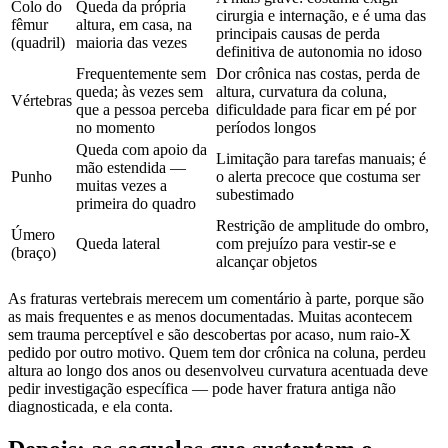
Colo do
Queda da própria
cirurgia e internação, e é uma das
fêmur
altura, em casa, na
principais causas de perda
(quadril)
maioria das vezes
definitiva de autonomia no idoso
Frequentemente sem
Dor crônica nas costas, perda de
queda; às vezes sem
altura, curvatura da coluna,
Vértebras
que a pessoa perceba
dificuldade para ficar em pé por
no momento
períodos longos
Queda com apoio da
Limitação para tarefas manuais; é
mão estendida —
Punho
o alerta precoce que costuma ser
muitas vezes a
subestimado
primeira do quadro
Restrição de amplitude do ombro,
Úmero
Queda lateral
com prejuízo para vestir-se e
(braço)
alcançar objetos
As fraturas vertebrais merecem um comentário à parte, porque são
as mais frequentes e as menos documentadas. Muitas acontecem
sem trauma perceptível e são descobertas por acaso, num raio-X
pedido por outro motivo. Quem tem dor crônica na coluna, perdeu
altura ao longo dos anos ou desenvolveu curvatura acentuada deve
pedir investigação específica — pode haver fratura antiga não
diagnosticada, e ela conta.