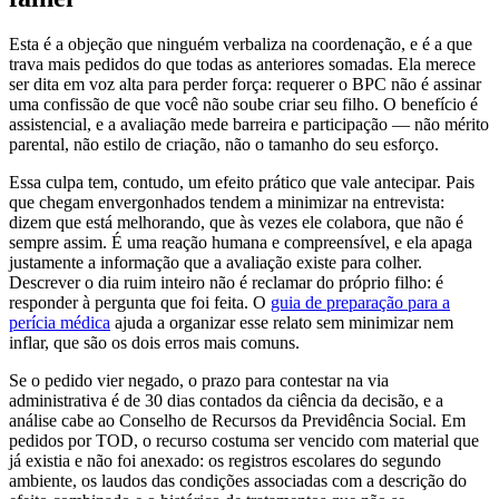
Esta é a objeção que ninguém verbaliza na coordenação, e é a que
trava mais pedidos do que todas as anteriores somadas. Ela merece
ser dita em voz alta para perder força: requerer o BPC não é assinar
uma confissão de que você não soube criar seu filho. O benefício é
assistencial, e a avaliação mede barreira e participação — não mérito
parental, não estilo de criação, não o tamanho do seu esforço.
Essa culpa tem, contudo, um efeito prático que vale antecipar. Pais
que chegam envergonhados tendem a minimizar na entrevista:
dizem que está melhorando, que às vezes ele colabora, que não é
sempre assim. É uma reação humana e compreensível, e ela apaga
justamente a informação que a avaliação existe para colher.
Descrever o dia ruim inteiro não é reclamar do próprio filho: é
responder à pergunta que foi feita. O
guia de preparação para a
perícia médica
ajuda a organizar esse relato sem minimizar nem
inflar, que são os dois erros mais comuns.
Se o pedido vier negado, o prazo para contestar na via
administrativa é de 30 dias contados da ciência da decisão, e a
análise cabe ao Conselho de Recursos da Previdência Social. Em
pedidos por TOD, o recurso costuma ser vencido com material que
já existia e não foi anexado: os registros escolares do segundo
ambiente, os laudos das condições associadas com a descrição do