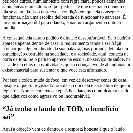
períodos curtos, num ambiente com regra clara, poucas demandas
simultâneas e um adulto só por perto — e que desmonta quando o
dia se acumula. Isso descreve a condição em que ela consegue
funcionar, não uma escolha deliberada de funcionar só às vezes. É
uma informação útil para o laudo, e não um argumento contra a
família.
A consequência para o pedido é direta e desconfortável. Se o padrão
aparece apenas dentro de casa, o requerimento tende a ser frágil —
não porque alguém duvide da sua palavra, mas porque a lei fala em
participação obstruída na sociedade, e a sociedade, aqui, começa na
porta de fora. Se o padrão aparece na escola, no serviço de saúde, na
casa de terceiros e nas atividades que a criança teve de abandonar, aí
existe material para sustentar o que você está afirmando.
Por isso a coleta muda de foco: em vez de descrever cenas de casa,
busque o que foi registrado fora dela, com data e assinatura de quem
registrou. Nomes concretos e episódios datados comunicam mais do
que adjetivos como agressivo ou incontrolável.
“Já tenho o laudo de TOD, o benefício
sai”
Aqui a objeção vem de dentro, e a resposta honesta é que o laudo