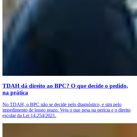
TDAH dá direito ao BPC? O que decide o pedido,
na prática
No TDAH, o BPC não se decide pelo diagnóstico, e sim pelo
impedimento de longo prazo. Veja o que pesa na perícia e o direito
escolar da Lei 14.254/2021.