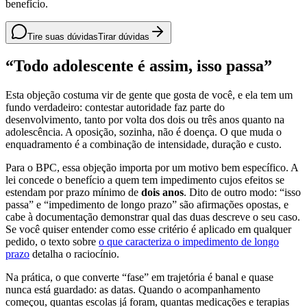
benefício.
Tire suas dúvidas
Tirar dúvidas
“Todo adolescente é assim, isso passa”
Esta objeção costuma vir de gente que gosta de você, e ela tem um
fundo verdadeiro: contestar autoridade faz parte do
desenvolvimento, tanto por volta dos dois ou três anos quanto na
adolescência. A oposição, sozinha, não é doença. O que muda o
enquadramento é a combinação de intensidade, duração e custo.
Para o BPC, essa objeção importa por um motivo bem específico. A
lei concede o benefício a quem tem impedimento cujos efeitos se
estendam por prazo mínimo de
dois anos
. Dito de outro modo: “isso
passa” e “impedimento de longo prazo” são afirmações opostas, e
cabe à documentação demonstrar qual das duas descreve o seu caso.
Se você quiser entender como esse critério é aplicado em qualquer
pedido, o texto sobre
o que caracteriza o impedimento de longo
prazo
detalha o raciocínio.
Na prática, o que converte “fase” em trajetória é banal e quase
nunca está guardado: as datas. Quando o acompanhamento
começou, quantas escolas já foram, quantas medicações e terapias