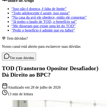
Índice do Artigo
“Isso não é doença, é falta de limite”
“Todo adolescente é assim, isso passa”
“Na casa da avó ele obedece, então ele consegue”
“Já tenho o laudo de TOD, o benefício sai”
“Me disseram que existe uma lei do TOD”
“Pedir o benefício é admitir que eu falhei”
💬 Tem dúvidas?
Nosso canal está aberto para esclarecer suas dúvidas
Tire suas dúvidas
TOD (Transtorno Opositor Desafiador)
Dá Direito ao BPC?
Atualizado em
28 de julho de 2026
13 min
de leitura