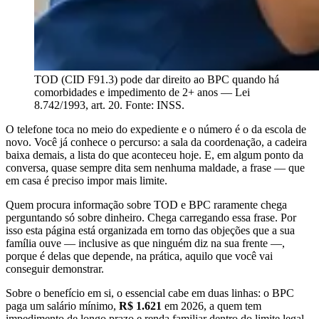
TOD (CID F91.3) pode dar direito ao BPC quando há
comorbidades e impedimento de 2+ anos — Lei
8.742/1993, art. 20. Fonte: INSS.
O telefone toca no meio do expediente e o número é o da escola de
novo. Você já conhece o percurso: a sala da coordenação, a cadeira
baixa demais, a lista do que aconteceu hoje. E, em algum ponto da
conversa, quase sempre dita sem nenhuma maldade, a frase — que
em casa é preciso impor mais limite.
Quem procura informação sobre TOD e BPC raramente chega
perguntando só sobre dinheiro. Chega carregando essa frase. Por
isso esta página está organizada em torno das objeções que a sua
família ouve — inclusive as que ninguém diz na sua frente —,
porque é delas que depende, na prática, aquilo que você vai
conseguir demonstrar.
Sobre o benefício em si, o essencial cabe em duas linhas: o BPC
paga um salário mínimo,
R$ 1.621
em 2026, a quem tem
impedimento de longo prazo e renda familiar dentro do limite legal.