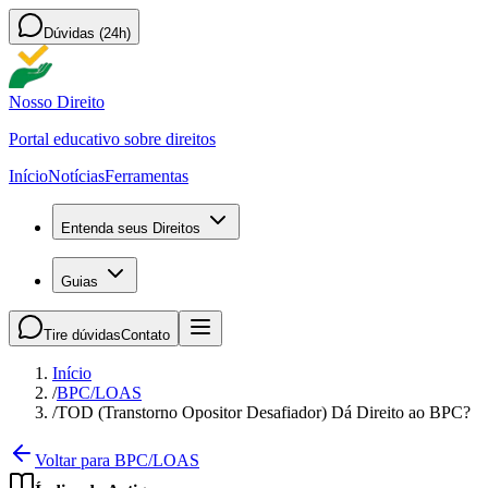
Dúvidas (24h)
Nosso Direito
Portal educativo sobre direitos
Início
Notícias
Ferramentas
Entenda seus Direitos
Guias
Tire dúvidas
Contato
Início
/
BPC/LOAS
/
TOD (Transtorno Opositor Desafiador) Dá Direito ao BPC?
Voltar para BPC/LOAS