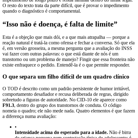
O resto do texto trata da parte difícil, que é provar o impedimento
quando o diagnóstico é comportamental.
“Isso não é doença, é falta de limite”
Esta é a objeção que mais dói, e a que mais atrapalha — porque a
reação natural é tratá-la como ofensa e fechar a conversa. Só que ela
é, em versão grosseira, a mesma pergunta que a avaliação do INSS
vai fazer com outras palavras: o que está diante de nós é um
transtorno ou um problema de manejo? Fingir que essa fronteira não
existe enfraquece o pedido. Entendê-la é o que permite responder.
O que separa um filho difícil de um quadro clínico
O TOD é descrito como um padrão persistente de humor irritável,
comportamento desafiador e recusa deliberada de regras, dirigido
sobretudo a figuras de autoridade. No CID-10 ele aparece como
F91.3
, dentro do grupo dos transtornos de conduta. O código
nomeia o quadro; ele não mede nada. Quatro elementos é que fazem
a diferença numa avaliação:
•
Intensidade acima do esperado para a idade.
Não é birra
de criança pequena nem contestação típica de adolescente: é