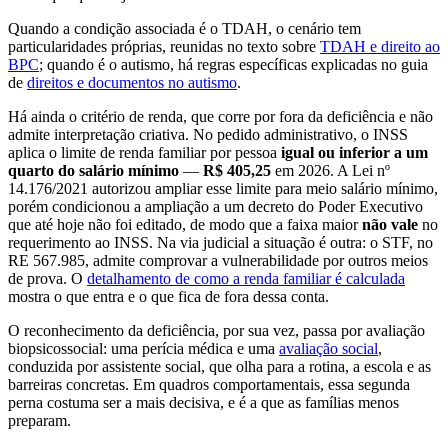
Quando a condição associada é o TDAH, o cenário tem
particularidades próprias, reunidas no texto sobre
TDAH e direito ao
BPC
; quando é o autismo, há regras específicas explicadas no guia
de
direitos e documentos no autismo
.
Há ainda o critério de renda, que corre por fora da deficiência e não
admite interpretação criativa. No pedido administrativo, o INSS
aplica o limite de renda familiar por pessoa
igual ou inferior a um
quarto do salário mínimo
—
R$ 405,25
em 2026. A Lei nº
14.176/2021 autorizou ampliar esse limite para meio salário mínimo,
porém condicionou a ampliação a um decreto do Poder Executivo
que até hoje não foi editado, de modo que a faixa maior
não vale
no
requerimento ao INSS. Na via judicial a situação é outra: o STF, no
RE 567.985, admite comprovar a vulnerabilidade por outros meios
de prova. O
detalhamento de como a renda familiar é calculada
mostra o que entra e o que fica de fora dessa conta.
O reconhecimento da deficiência, por sua vez, passa por avaliação
biopsicossocial: uma perícia médica e uma
avaliação social
,
conduzida por assistente social, que olha para a rotina, a escola e as
barreiras concretas. Em quadros comportamentais, essa segunda
perna costuma ser a mais decisiva, e é a que as famílias menos
preparam.