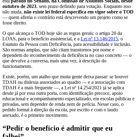
está
parado no Senado, na Comissão de Assuntos Sociais, desde
outubro de 2023
, sem prazo definido para votação. Enquanto isso
não muda,
não existe lei federal específica em vigor sobre o TOD
— quem afirma o contrário está descrevendo um projeto como se
fosse direito.
O que alcança o TOD hoje são as regras gerais: o artigo 20 da
LOAS, para o benefício assistencial, e a
Lei nº 13.146/2015
, o
Estatuto da Pessoa com Deficiência, para acessibilidade e inclusão.
São normas amplas, que não citam transtornos por nome e
dependem do reconhecimento da deficiência no caso concreto — o
que devolve a conversa, mais uma vez, à descrição do
funcionamento.
Existe, porém, um atalho que muita gente deixa passar: se houver
TDAH ou dislexia associados ao quadro — e a associação com
TDAH é a mais frequente —, a Lei nº 14.254/2021 já se aplica
desde já por essa outra porta, com identificação precoce, apoio
educacional e acompanhamento especializado, em escolas públicas e
privadas, sem depender de renda nem de perícia. Nesse caso, o
pedido formal à direção da escola, por escrito e com o laudo
anexado, é o primeiro movimento.
“Pedir o benefício é admitir que eu
falhei”