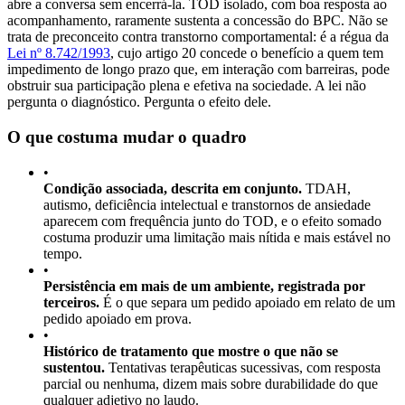
abre a conversa sem encerrá-la. TOD isolado, com boa resposta ao
acompanhamento, raramente sustenta a concessão do BPC. Não se
trata de preconceito contra transtorno comportamental: é a régua da
Lei nº 8.742/1993
, cujo artigo 20 concede o benefício a quem tem
impedimento de longo prazo que, em interação com barreiras, pode
obstruir sua participação plena e efetiva na sociedade. A lei não
pergunta o diagnóstico. Pergunta o efeito dele.
O que costuma mudar o quadro
•
Condição associada, descrita em conjunto.
TDAH,
autismo, deficiência intelectual e transtornos de ansiedade
aparecem com frequência junto do TOD, e o efeito somado
costuma produzir uma limitação mais nítida e mais estável no
tempo.
•
Persistência em mais de um ambiente, registrada por
terceiros.
É o que separa um pedido apoiado em relato de um
pedido apoiado em prova.
•
Histórico de tratamento que mostre o que não se
sustentou.
Tentativas terapêuticas sucessivas, com resposta
parcial ou nenhuma, dizem mais sobre durabilidade do que
qualquer adjetivo no laudo.