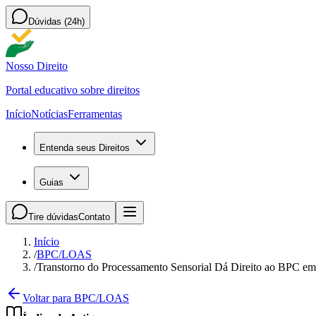
Dúvidas (24h)
Nosso Direito
Portal educativo sobre direitos
Início
Notícias
Ferramentas
Entenda seus Direitos
Guias
Tire dúvidas
Contato
Início
/
BPC/LOAS
/
Transtorno do Processamento Sensorial Dá Direito ao BPC e
Voltar para BPC/LOAS