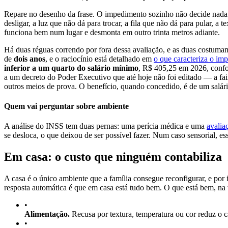
Repare no desenho da frase. O impedimento sozinho não decide nada: e
desligar, a luz que não dá para trocar, a fila que não dá para pular, 
funciona bem num lugar e desmonta em outro trinta metros adiante.
Há duas réguas correndo por fora dessa avaliação, e as duas costumam
de
dois anos
, e o raciocínio está detalhado em
o que caracteriza o im
inferior a um quarto do salário mínimo
, R$ 405,25 em 2026, confor
a um decreto do Poder Executivo que até hoje não foi editado — a fa
outros meios de prova. O benefício, quando concedido, é de um salá
Quem vai perguntar sobre ambiente
A análise do INSS tem duas pernas: uma perícia médica e uma
avalia
se desloca, o que deixou de ser possível fazer. Num caso sensorial, e
Em casa: o custo que ninguém contabiliza
A casa é o único ambiente que a família consegue reconfigurar, e por
resposta automática é que em casa está tudo bem. O que está bem, na 
•
Alimentação.
Recusa por textura, temperatura ou cor reduz o ca
•