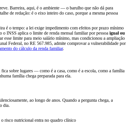
reve. Barreira, aqui, é o ambiente — o barulho que não dá para
detalhe de redação: é o eixo inteiro do caso, porque a mesma pessoa
eira é o tempo: a lei exige impedimento com efeitos por prazo mínimo
vo o INSS aplica o limite de renda mensal familiar por pessoa
igual ou
ar esse limite para meio salário mínimo, mas condicionou a ampliação
unal Federal, no RE 567.985, admite comprovar a vulnerabilidade por
amento do cálculo da renda familiar
.
a fica sobre lugares — como é a casa, como é a escola, como a família
enhuma família chega preparada para ela.
 silenciosamente, ao longo de anos. Quando a pergunta chega, a
o dia.
o risco nutricional entra no quadro clínico