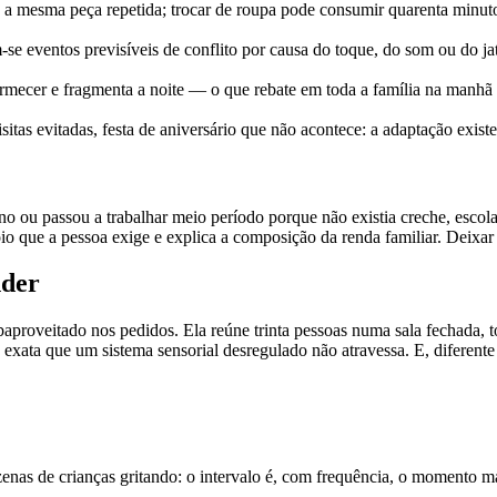
s, a mesma peça repetida; trocar de roupa pode consumir quarenta minuto
se eventos previsíveis de conflito por causa do toque, do som ou do ja
ormecer e fragmenta a noite — o que rebate em toda a família na manhã
sitas evitadas, festa de aniversário que não acontece: a adaptação exist
ou passou a trabalhar meio período porque não existia creche, escola 
que a pessoa exige e explica a composição da renda familiar. Deixar is
nder
aproveitado nos pedidos. Ela reúne trinta pessoas numa sala fechada, 
ata que um sistema sensorial desregulado não atravessa. E, diferente da
nas de crianças gritando: o intervalo é, com frequência, o momento mai