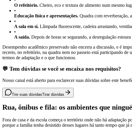
O refeitório.
Cheiro, eco e textura de alimento num mesmo lug
•
Educação física e apresentações.
Quadra com reverberação, ap
•
A sala em si.
Lâmpada fluorescente, cadeira arrastando, ventila
•
A saída.
Depois de horas se segurando, a desregulação estoura 
Desempenho acadêmico preservado não encerra a discussão, e é impor
recreio, no refeitório, na quadra nem no passeio está participando de 
termos de adaptação e o que funcionou.
💬 Tem dúvidas se você se encaixa nos requisitos?
Nosso canal está aberto para esclarecer suas dúvidas sobre este benefí
Tire suas dúvidas
Tirar dúvidas
Rua, ônibus e fila: os ambientes que ningu
Fora de casa e da escola começa o território onde não há adaptação pos
porque a família tenha desistido desses lugares há tanto tempo que j