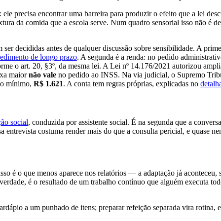
le precisa encontrar uma barreira para produzir o efeito que a lei desc
a textura da comida que a escola serve. Num quadro sensorial isso não é 
 ser decididas antes de qualquer discussão sobre sensibilidade. A prim
pedimento de longo prazo
. A segunda é a renda: no pedido administrati
me o art. 20, §3º, da mesma lei. A Lei nº 14.176/2021 autorizou ampli
ixa maior
não vale
no pedido ao INSS. Na via judicial, o Supremo Trib
rio mínimo,
R$ 1.621
. A conta tem regras próprias, explicadas no
detalh
ção social
, conduzida por assistente social. É na segunda que a convers
ssa entrevista costuma render mais do que a consulta pericial, e quase n
 isso é o que menos aparece nos relatórios — a adaptação já aconteceu,
verdade, é o resultado de um trabalho contínuo que alguém executa tod
rdápio a um punhado de itens; preparar refeição separada vira rotina, e 