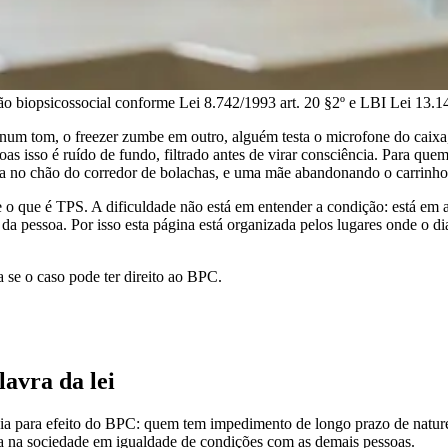
 biopsicossocial conforme Lei 8.742/1993 art. 20 §2º e LBI Lei 13.146
m tom, o freezer zumbe em outro, alguém testa o microfone do caixa, 
s isso é ruído de fundo, filtrado antes de virar consciência. Para quem
a no chão do corredor de bolachas, e uma mãe abandonando o carrinho
o que é TPS. A dificuldade não está em entender a condição: está em a
a pessoa. Por isso esta página está organizada pelos lugares onde o dia
 se o caso pode ter direito ao BPC.
lavra da lei
a para efeito do BPC: quem tem impedimento de longo prazo de natureza
tiva na sociedade em igualdade de condições com as demais pessoas.