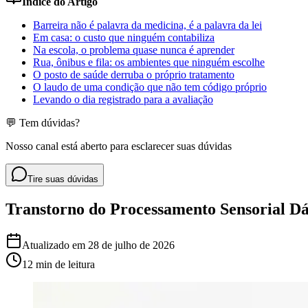
Índice do Artigo
Barreira não é palavra da medicina, é a palavra da lei
Em casa: o custo que ninguém contabiliza
Na escola, o problema quase nunca é aprender
Rua, ônibus e fila: os ambientes que ninguém escolhe
O posto de saúde derruba o próprio tratamento
O laudo de uma condição que não tem código próprio
Levando o dia registrado para a avaliação
💬 Tem dúvidas?
Nosso canal está aberto para esclarecer suas dúvidas
Tire suas dúvidas
Transtorno do Processamento Sensorial D
Atualizado em
28 de julho de 2026
12 min
de leitura