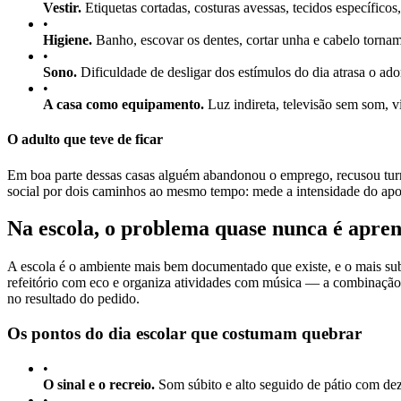
Vestir.
Etiquetas cortadas, costuras avessas, tecidos específico
•
Higiene.
Banho, escovar os dentes, cortar unha e cabelo tornam-
•
Sono.
Dificuldade de desligar dos estímulos do dia atrasa o ad
•
A casa como equipamento.
Luz indireta, televisão sem som, vi
O adulto que teve de ficar
Em boa parte dessas casas alguém abandonou o emprego, recusou turno 
social por dois caminhos ao mesmo tempo: mede a intensidade do apoio 
Na escola, o problema quase nunca é apre
A escola é o ambiente mais bem documentado que existe, e o mais sub
refeitório com eco e organiza atividades com música — a combinação ex
no resultado do pedido.
Os pontos do dia escolar que costumam quebrar
•
O sinal e o recreio.
Som súbito e alto seguido de pátio com deze
•