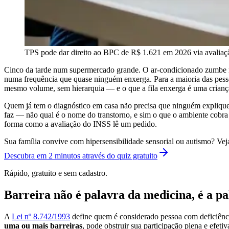
TPS pode dar direito ao BPC de R$ 1.621 em 2026 via avaliação
Cinco da tarde num supermercado grande. O ar-condicionado zumbe nu
numa frequência que quase ninguém enxerga. Para a maioria das pessoa
mesmo volume, sem hierarquia — e o que a fila enxerga é uma crianç
Quem já tem o diagnóstico em casa não precisa que ninguém explique 
faz — não qual é o nome do transtorno, e sim o que o ambiente cobra d
forma como a avaliação do INSS lê um pedido.
Sua família convive com hipersensibilidade sensorial ou autismo? Veja
Descubra em 2 minutos através do quiz gratuito
Rápido, gratuito e sem cadastro.
Barreira não é palavra da medicina, é a pa
A
Lei nº 8.742/1993
define quem é considerado pessoa com deficiênci
uma ou mais barreiras
, pode obstruir sua participação plena e efe