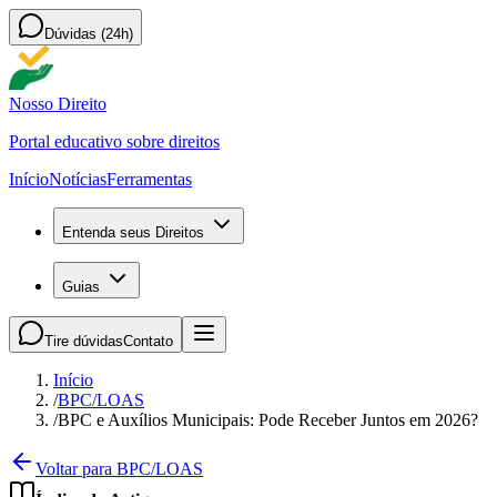
Dúvidas (24h)
Nosso Direito
Portal educativo sobre direitos
Início
Notícias
Ferramentas
Entenda seus Direitos
Guias
Tire dúvidas
Contato
Início
/
BPC/LOAS
/
BPC e Auxílios Municipais: Pode Receber Juntos em 2026?
Voltar para BPC/LOAS