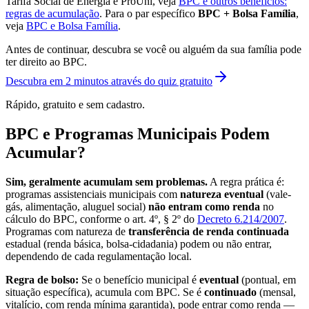
Tarifa Social de Energia e ProUni, veja
BPC e outros benefícios:
regras de acumulação
. Para o par específico
BPC + Bolsa Família
,
veja
BPC e Bolsa Família
.
Antes de continuar, descubra se você ou alguém da sua família pode
ter direito ao BPC.
Descubra em 2 minutos através do quiz gratuito
Rápido, gratuito e sem cadastro.
BPC e Programas Municipais Podem
Acumular?
Sim, geralmente acumulam sem problemas.
A regra prática é:
programas assistenciais municipais com
natureza eventual
(vale-
gás, alimentação, aluguel social)
não entram como renda
no
cálculo do BPC, conforme o art. 4º, § 2º do
Decreto 6.214/2007
.
Programas com natureza de
transferência de renda continuada
estadual (renda básica, bolsa-cidadania) podem ou não entrar,
dependendo de cada regulamentação local.
Regra de bolso:
Se o benefício municipal é
eventual
(pontual, em
situação específica), acumula com BPC. Se é
continuado
(mensal,
vitalício, com renda mínima garantida), pode entrar como renda —