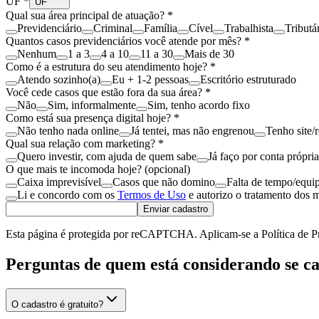
UF *
UF
Qual sua área principal de atuação? *
Previdenciário
Criminal
Família
Cível
Trabalhista
Tributá
Quantos casos previdenciários você atende por mês? *
Nenhum
1 a 3
4 a 10
11 a 30
Mais de 30
Como é a estrutura do seu atendimento hoje? *
Atendo sozinho(a)
Eu + 1-2 pessoas
Escritório estruturado
Você cede casos que estão fora da sua área? *
Não
Sim, informalmente
Sim, tenho acordo fixo
Como está sua presença digital hoje? *
Não tenho nada online
Já tentei, mas não engrenou
Tenho site/
Qual sua relação com marketing? *
Quero investir, com ajuda de quem sabe
Já faço por conta própria
O que mais te incomoda hoje? (opcional)
Caixa imprevisível
Casos que não domino
Falta de tempo/equi
Li e concordo com os
Termos de Uso
e autorizo o tratamento dos 
Enviar cadastro
Esta página é protegida por reCAPTCHA. Aplicam-se a Política de P
Perguntas de quem está considerando se ca
O cadastro é gratuito?