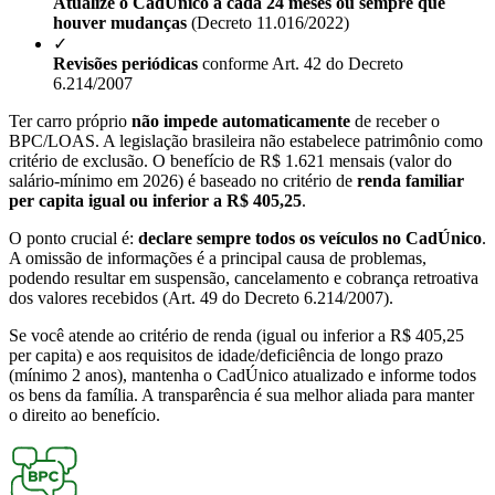
Atualize o CadÚnico a cada 24 meses ou sempre que
houver mudanças
(Decreto 11.016/2022)
✓
Revisões periódicas
conforme Art. 42 do Decreto
6.214/2007
Ter carro próprio
não impede automaticamente
de receber o
BPC/LOAS. A legislação brasileira não estabelece patrimônio como
critério de exclusão. O benefício de R$ 1.621 mensais (valor do
salário-mínimo em 2026) é baseado no critério de
renda familiar
per capita igual ou inferior a R$ 405,25
.
O ponto crucial é:
declare sempre todos os veículos no CadÚnico
.
A omissão de informações é a principal causa de problemas,
podendo resultar em suspensão, cancelamento e cobrança retroativa
dos valores recebidos (Art. 49 do Decreto 6.214/2007).
Se você atende ao critério de renda (igual ou inferior a R$ 405,25
per capita) e aos requisitos de idade/deficiência de longo prazo
(mínimo 2 anos), mantenha o CadÚnico atualizado e informe todos
os bens da família. A transparência é sua melhor aliada para manter
o direito ao benefício.