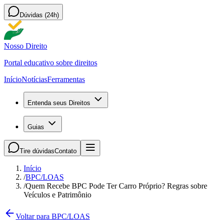
Dúvidas (24h)
Nosso Direito
Portal educativo sobre direitos
Início
Notícias
Ferramentas
Entenda seus Direitos
Guias
Tire dúvidas
Contato
Início
/
BPC/LOAS
/
Quem Recebe BPC Pode Ter Carro Próprio? Regras sobre
Veículos e Patrimônio
Voltar para BPC/LOAS