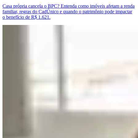
Casa própria cancela o BPC? Entenda como imóveis afetam a renda
familiar, regras do CadÚnico e quando o patrimônio pode impactar
o benefício de R$ 1.621.