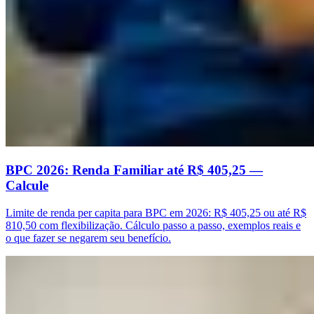
BPC 2026: Renda Familiar até R$ 405,25 —
Calcule
Limite de renda per capita para BPC em 2026: R$ 405,25 ou até R$
810,50 com flexibilização. Cálculo passo a passo, exemplos reais e
o que fazer se negarem seu benefício.