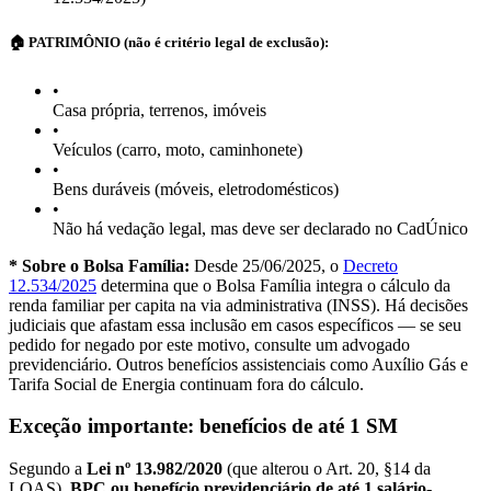
🏠 PATRIMÔNIO (não é critério legal de exclusão):
•
Casa própria, terrenos, imóveis
•
Veículos (carro, moto, caminhonete)
•
Bens duráveis (móveis, eletrodomésticos)
•
Não há vedação legal, mas deve ser declarado no CadÚnico
* Sobre o Bolsa Família:
Desde 25/06/2025, o
Decreto
12.534/2025
determina que o Bolsa Família integra o cálculo da
renda familiar per capita na via administrativa (INSS). Há decisões
judiciais que afastam essa inclusão em casos específicos — se seu
pedido for negado por este motivo, consulte um advogado
previdenciário. Outros benefícios assistenciais como Auxílio Gás e
Tarifa Social de Energia continuam fora do cálculo.
Exceção importante: benefícios de até 1 SM
Segundo a
Lei nº 13.982/2020
(que alterou o Art. 20, §14 da
LOAS),
BPC ou benefício previdenciário de até 1 salário-