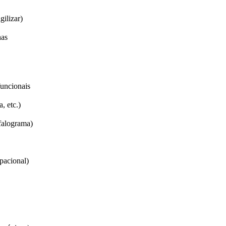
gilizar)
has
funcionais
, etc.)
efalograma)
upacional)