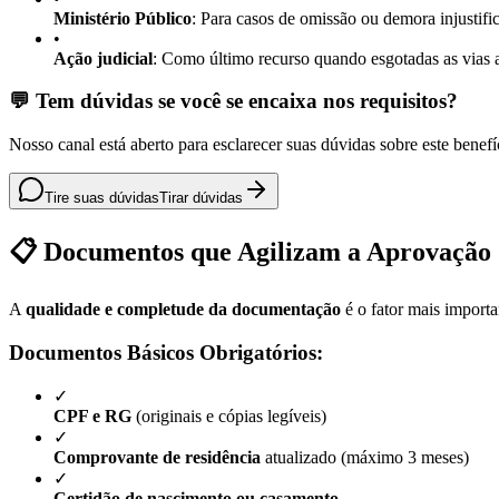
Ministério Público
: Para casos de omissão ou demora injustifi
•
Ação judicial
: Como último recurso quando esgotadas as vias a
💬 Tem dúvidas se você se encaixa nos requisitos?
Nosso canal está aberto para esclarecer suas dúvidas sobre este benefí
Tire suas dúvidas
Tirar dúvidas
📋 Documentos que Agilizam a Aprovação
A
qualidade e completude da documentação
é o fator mais import
Documentos Básicos Obrigatórios:
✓
CPF e RG
(originais e cópias legíveis)
✓
Comprovante de residência
atualizado (máximo 3 meses)
✓
Certidão de nascimento ou casamento