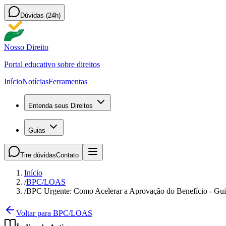
Dúvidas (24h)
Nosso Direito
Portal educativo sobre direitos
Início
Notícias
Ferramentas
Entenda seus Direitos
Guias
Tire dúvidas
Contato
Início
/
BPC/LOAS
/
BPC Urgente: Como Acelerar a Aprovação do Benefício - Gu
Voltar para BPC/LOAS