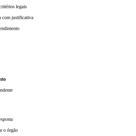
ritérios legais
 com justificativa
tendimento
nto
endente
esposta
ar o órgão