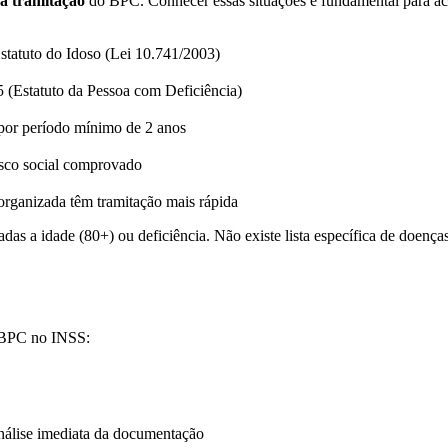
a tramitação
do BPC. Conhecer essas situações é fundamental para ace
Estatuto do Idoso (Lei 10.741/2003)
 (Estatuto da Pessoa com Deficiência)
 por período mínimo de 2 anos
isco social comprovado
rganizada têm tramitação mais rápida
s a idade (80+) ou deficiência. Não existe lista específica de doenças
eu BPC no INSS:
nálise imediata da documentação