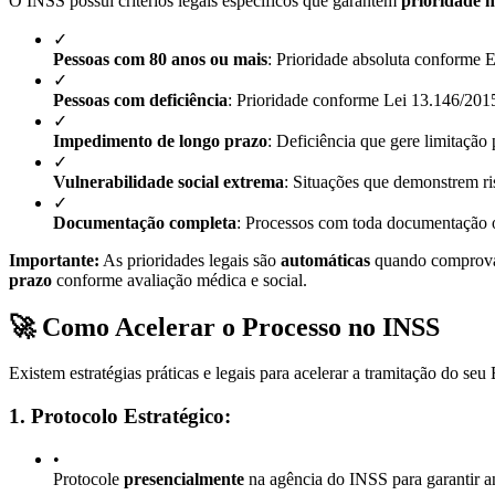
O INSS possui critérios legais específicos que garantem
prioridade n
✓
Pessoas com 80 anos ou mais
: Prioridade absoluta conforme 
✓
Pessoas com deficiência
: Prioridade conforme Lei 13.146/2015
✓
Impedimento de longo prazo
: Deficiência que gere limitação
✓
Vulnerabilidade social extrema
: Situações que demonstrem r
✓
Documentação completa
: Processos com toda documentação o
Importante:
As prioridades legais são
automáticas
quando comprovada
prazo
conforme avaliação médica e social.
🚀 Como Acelerar o Processo no INSS
Existem estratégias práticas e legais para acelerar a tramitação do s
1. Protocolo Estratégico:
•
Protocole
presencialmente
na agência do INSS para garantir a