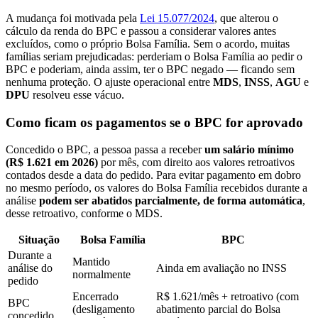
A mudança foi motivada pela
Lei 15.077/2024
, que alterou o
cálculo da renda do BPC e passou a considerar valores antes
excluídos, como o próprio Bolsa Família. Sem o acordo, muitas
famílias seriam prejudicadas: perderiam o Bolsa Família ao pedir o
BPC e poderiam, ainda assim, ter o BPC negado — ficando sem
nenhuma proteção. O ajuste operacional entre
MDS
,
INSS
,
AGU
e
DPU
resolveu esse vácuo.
Como ficam os pagamentos se o BPC for aprovado
Concedido o BPC, a pessoa passa a receber
um salário mínimo
(R$ 1.621 em 2026)
por mês, com direito aos valores retroativos
contados desde a data do pedido. Para evitar pagamento em dobro
no mesmo período, os valores do Bolsa Família recebidos durante a
análise
podem ser abatidos parcialmente, de forma automática
,
desse retroativo, conforme o MDS.
Situação
Bolsa Família
BPC
Durante a
Mantido
análise do
Ainda em avaliação no INSS
normalmente
pedido
Encerrado
R$ 1.621/mês + retroativo (com
BPC
(desligamento
abatimento parcial do Bolsa
concedido