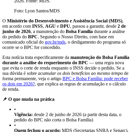
2026. Fonte: MDS.
Foto:
Lyon Santos/MDS
O
Ministério do Desenvolvimento e Assistência Social (MDS)
,
em acordo com
INSS
,
AGU
e
DPU
, passou a garantir, desde
2 de
junho de 2026
, a manutenção do
Bolsa Família
durante a análise
do pedido do
BPC
. Segundo o Nosso Direito, com base em
comunicado oficial do
gov.br/mds
, o desligamento do programa só
ocorre se o BPC for concedido.
Esta notícia trata especificamente da
manutenção do Bolsa Família
durante a análise do requerimento do BPC
— uma regra nova
que evita o corte de renda enquanto o INSS decide o pedido. Se a
sua dúvida é sobre
acumular os dois benefícios ao mesmo tempo
de
forma permanente, veja o artigo
BPC e Bolsa Família: pode receber
os dois em 2026?
, que explica as regras de acumulação e o cálculo
de renda.
📌 O que muda na prática
•
Vigência:
desde 2 de junho de 2026 (a partir desta data, o
pedido do BPC não corta o Bolsa Família)
•
Quem fechou o acordo:
MDS (Secretarias SNBA e Senarc),