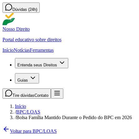
Dúvidas (24h)
Nosso Direito
Portal educativo sobre direitos
Início
Notícias
Ferramentas
Entenda seus Direitos
Guias
Tire dúvidas
Contato
Início
/
BPC/LOAS
/
Bolsa Família Mantido Durante o Pedido do BPC em 2026
Voltar para BPC/LOAS