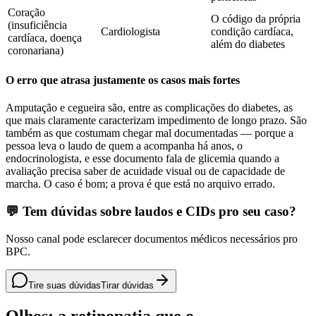
Coração
O código da própria
(insuficiência
Cardiologista
condição cardíaca,
cardíaca, doença
além do diabetes
coronariana)
O erro que atrasa justamente os casos mais fortes
Amputação e cegueira são, entre as complicações do diabetes, as
que mais claramente caracterizam impedimento de longo prazo. São
também as que costumam chegar mal documentadas — porque a
pessoa leva o laudo de quem a acompanha há anos, o
endocrinologista, e esse documento fala de glicemia quando a
avaliação precisa saber de acuidade visual ou de capacidade de
marcha. O caso é bom; a prova é que está no arquivo errado.
💬 Tem dúvidas sobre laudos e CIDs pro seu caso?
Nosso canal pode esclarecer documentos médicos necessários pro
BPC.
Tire suas dúvidas
Tirar dúvidas
Olhos: a retinopatia que o