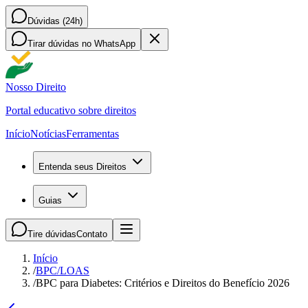
Dúvidas (24h)
Tirar dúvidas no WhatsApp
Nosso Direito
Portal educativo sobre direitos
Início
Notícias
Ferramentas
Entenda seus Direitos
Guias
Tire dúvidas
Contato
Início
/
BPC/LOAS
/
BPC para Diabetes: Critérios e Direitos do Benefício 2026