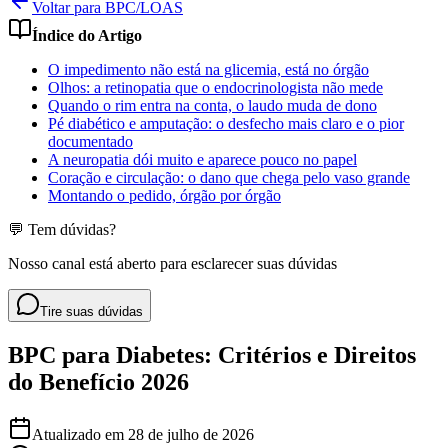
Voltar para BPC/LOAS
Índice do Artigo
O impedimento não está na glicemia, está no órgão
Olhos: a retinopatia que o endocrinologista não mede
Quando o rim entra na conta, o laudo muda de dono
Pé diabético e amputação: o desfecho mais claro e o pior
documentado
A neuropatia dói muito e aparece pouco no papel
Coração e circulação: o dano que chega pelo vaso grande
Montando o pedido, órgão por órgão
💬 Tem dúvidas?
Nosso canal está aberto para esclarecer suas dúvidas
Tire suas dúvidas
BPC para Diabetes: Critérios e Direitos
do Benefício 2026
Atualizado em
28 de julho de 2026