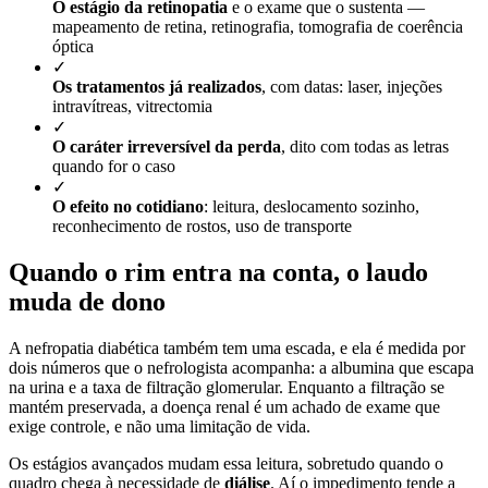
O estágio da retinopatia
e o exame que o sustenta —
mapeamento de retina, retinografia, tomografia de coerência
óptica
✓
Os tratamentos já realizados
, com datas: laser, injeções
intravítreas, vitrectomia
✓
O caráter irreversível da perda
, dito com todas as letras
quando for o caso
✓
O efeito no cotidiano
: leitura, deslocamento sozinho,
reconhecimento de rostos, uso de transporte
Quando o rim entra na conta, o laudo
muda de dono
A nefropatia diabética também tem uma escada, e ela é medida por
dois números que o nefrologista acompanha: a albumina que escapa
na urina e a taxa de filtração glomerular. Enquanto a filtração se
mantém preservada, a doença renal é um achado de exame que
exige controle, e não uma limitação de vida.
Os estágios avançados mudam essa leitura, sobretudo quando o
quadro chega à necessidade de
diálise
. Aí o impedimento tende a