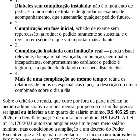
1
.
Diabetes sem complicação instalada:
não é o momento de
pedir. É o momento de tratar e de guardar os exames de
acompanhamento, que sustentarão qualquer pedido futuro.
2
.
Complicação em fase inicial
, achado de exame sem
repercussão na rotina: o pedido raramente se sustenta, e o
registro em série é o que vai importar mais adiante.
3
.
Complicação instalada com limitação real
— perda visual
relevante, doença renal avançada, amputação, neuropatia
incapacitante, comprometimento cardíaco: o pedido é
legítimo, e a qualidade do laudo do especialista decide.
4
.
Mais de uma complicação ao mesmo tempo:
reúna os
relatórios de todos os especialistas e peça a descrição do efeito
combinado sobre o dia a dia.
Sobre o critério de renda, que corre por fora da parte médica: no
pedido administrativo a renda mensal por pessoa da família precisa
ser
igual ou inferior
a um quarto do salário mínimo,
R$ 405,25
em
2026, e o benefício pago é de um salário mínimo,
R$ 1.621
. A Lei
nº 14.176/2021 autorizou ampliar esse limite para meio salário
mínimo, mas condicionou a ampliação a um decreto do Poder
Executivo que até hoje não foi editado — a faixa maior
não vale
no