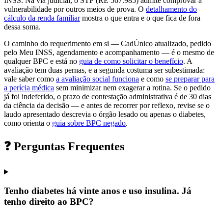
INSS. Na via judicial, o STF (RE 567.985) admite comprovar a
vulnerabilidade por outros meios de prova. O
detalhamento do
cálculo da renda familiar
mostra o que entra e o que fica de fora
dessa soma.
O caminho do requerimento em si — CadÚnico atualizado, pedido
pelo Meu INSS, agendamento e acompanhamento — é o mesmo de
qualquer BPC e está no
guia de como solicitar o benefício
. A
avaliação tem duas pernas, e a segunda costuma ser subestimada:
vale saber como
a avaliação social funciona
e como
se preparar para
a perícia médica
sem minimizar nem exagerar a rotina. Se o pedido
já foi indeferido, o prazo de contestação administrativa é de 30 dias
da ciência da decisão — e antes de recorrer por reflexo, revise se o
laudo apresentado descrevia o órgão lesado ou apenas o diabetes,
como orienta o
guia sobre BPC negado
.
❓ Perguntas Frequentes
Tenho diabetes há vinte anos e uso insulina. Já
tenho direito ao BPC?