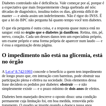
Diabetes controlado não é deficiência. Vale começar por aí, porque é
a expectativa que mais frequentemente chega quebrada até nós:
décadas de diagnóstico, insulina todos os dias, glicemia difícil de
manter — e ainda assim um indeferimento. Não é rigor do INSS. É
que a lei do BPC não pergunta há quanto tempo você tem diabetes.
O que ela pergunta é outra coisa, e a resposta quase nunca está no
sangue: está no
órgão que o diabetes já danificou
. Retina, rim, pé,
nervo, coração. Cada um desses danos tem um especialista próprio,
um exame próprio e uma forma própria de aparecer num laudo — e
é essa a organização desta página.
O impedimento não está na glicemia, está
no órgão
A
Lei nº 8.742/1993
concede o benefício a quem tem impedimento
de longo prazo que, em interação com barreiras, pode obstruir sua
participação plena e efetiva na sociedade. Dois elementos dessa
frase decidem os pedidos por diabetes:
obstruir
— e não
simplesmente existir — e o prazo mínimo de
dois anos
de efeitos.
Diabetes bem manejado descreve o oposto disso: uma condição
permanente cuja limitação foi, em boa medida, removida pelo
tratamento. O quadro se inverte quando a doença passa anos