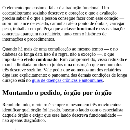
O elemento que costuma faltar é a tradução funcional. Um
ecocardiograma sozinho descreve o coração; o que a avaliação
precisa saber é o que a pessoa consegue fazer com esse coração —
subir um lance de escada, caminhar até o ponto de ônibus, carregar
peso, trabalhar em pé. Peça que a
classe funcional
e essas situações
concretas apareçam no relatório, junto com o histórico de
internações e procedimentos.
Quando há mais de uma complicação ao mesmo tempo — e no
diabetes de longa data isso é a regra, não a exceção —, o que
importa é o
efeito combinado
. Rim comprometido, visão reduzida e
marcha limitada produzem juntos uma obstrução que nenhum dos
três descreve sozinho. Vale pedir que ao menos um dos relatórios
diga isso explicitamente; o panorama das demais condições de longa
duração está no
guia de doenças crônicas e autoimunes
.
Montando o pedido, órgão por órgão
Reunindo tudo, o roteiro é sempre o mesmo em três movimentos:
identificar qual órgão foi lesado, buscar o laudo com o especialista
daquele órgão e exigir que esse laudo descreva funcionalidade —
não apenas diagnóstico.