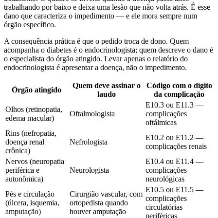
trabalhando por baixo e deixa uma lesão que não volta atrás. É esse
dano que caracteriza o impedimento — e ele mora sempre num
órgão específico.
A consequência prática é que o pedido troca de dono. Quem
acompanha o diabetes é o endocrinologista; quem descreve o dano é
o especialista do órgão atingido. Levar apenas o relatório do
endocrinologista é apresentar a doença, não o impedimento.
Quem deve assinar o
Código com o dígito
Órgão atingido
laudo
da complicação
E10.3 ou E11.3 —
Olhos (retinopatia,
Oftalmologista
complicações
edema macular)
oftálmicas
Rins (nefropatia,
E10.2 ou E11.2 —
doença renal
Nefrologista
complicações renais
crônica)
Nervos (neuropatia
E10.4 ou E11.4 —
periférica e
Neurologista
complicações
autonômica)
neurológicas
E10.5 ou E11.5 —
Pés e circulação
Cirurgião vascular, com
complicações
(úlcera, isquemia,
ortopedista quando
circulatórias
amputação)
houver amputação
periféricas