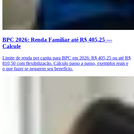
BPC 2026: Renda Familiar até R$ 405,25 —
Calcule
Limite de renda per capita para BPC em 2026: R$ 405,25 ou até R$
810,50 com flexibilização. Cálculo passo a passo, exemplos reais e
o que fazer se negarem seu benefício.