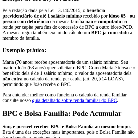
Pela redação dada pela Lei 13.146/2015, o
benefício
previdenciário de até 1 salário mínimo
recebido por
idoso 65+ ou
pessoa com deficiência
da mesma família
não é computado
na
renda per capita para fins de concessão de BPC a outro idoso/PCD.
A mesma regra também exclui do cálculo um
BPC já concedido
a
membro da família.
Exemplo prático:
Maria (70 anos) recebe aposentadoria de um salário mínimo. Seu
marido João (68 anos) quer solicitar o BPC. Como Maria é idosa e o
benefício dela é de 1 salário mínimo, o valor da aposentadoria dela
não entra
no cálculo da renda per capita (art. 20, §14 LOAS),
permitindo que João receba o BPC.
Para entender melhor como funciona o cálculo da renda familiar,
consulte nosso
guia detalhado sobre renda familiar do BPC
.
BPC e Bolsa Família: Pode Acumular
Sim, é possível receber BPC e Bolsa Família ao mesmo tempo
.
Esta é uma das exceções mais importantes, pois o Bolsa Família não
é um benefício previdenciário.