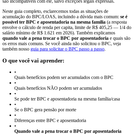
são incompatíveis com ele, salvo exceções legais expressas.
Neste guia completo, esclarecemos todas as situações de
acumulação do BPC/LOAS, incluindo a dúvida mais comum:
se é
possível ter BPC e aposentadoria na mesma família
(a resposta
envolve o cálculo de renda per capita, limite de R$ 405,25 — 1/4 do
salário mínimo de R$ 1.621 em 2026). Também explicamos
quando vale a pena trocar o BPC por aposentadoria
e quais são
os erros mais comuns. Se você ainda não solicitou o BPC, veja
também nosso
guia para solicitar o BPC passo a passo
.
O que você vai aprender:
•
Quais benefícios podem ser acumulados com o BPC
•
Quais benefícios NÃO podem ser acumulados
•
Se pode ter BPC e aposentadoria na mesma família/casa
•
Se o BPC gera pensão por morte
•
Diferenças entre BPC e aposentadoria
•
Quando vale a pena trocar o BPC por aposentadoria