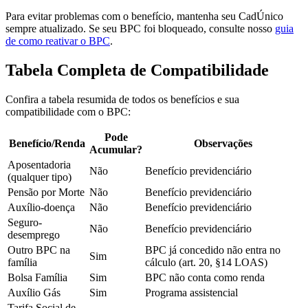
Para evitar problemas com o benefício, mantenha seu CadÚnico
sempre atualizado. Se seu BPC foi bloqueado, consulte nosso
guia
de como reativar o BPC
.
Tabela Completa de Compatibilidade
Confira a tabela resumida de todos os benefícios e sua
compatibilidade com o BPC:
Pode
Benefício/Renda
Observações
Acumular?
Aposentadoria
Não
Benefício previdenciário
(qualquer tipo)
Pensão por Morte
Não
Benefício previdenciário
Auxílio-doença
Não
Benefício previdenciário
Seguro-
Não
Benefício previdenciário
desemprego
Outro BPC na
BPC já concedido não entra no
Sim
família
cálculo (art. 20, §14 LOAS)
Bolsa Família
Sim
BPC não conta como renda
Auxílio Gás
Sim
Programa assistencial
Tarifa Social de