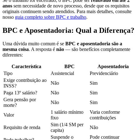
Se o trabalho for encerrado, o BPC pode ser
reativado em até 2
anos
sem necessidade de novo processo, desde que os requisitos
originais continuem sendo atendidos. Para mais detalhes, consulte
nosso
guia completo sobre BPC e trabalho
.
BPC e Aposentadoria: Qual a Diferença?
Uma dúvida muito comum é se
BPC e aposentadoria são a
mesma coisa
. A resposta é
não
— são benefícios completamente
diferentes:
Característica
BPC
Aposentadoria
Tipo
Assistencial
Previdenciário
Exige contribuição ao
Não
Sim
INSS?
Paga 13º salário?
Não
Sim
Gera pensão por
Não
Sim
morte?
1 salário mínimo
Varia conforme
Valor
fixo
contribuições
Sim (1/4 SM per
Requisito de renda
Não
capita)
Suspende o
Pode continuar
Pode trabalhar?