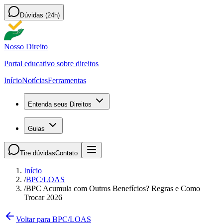
Dúvidas (24h)
Nosso Direito
Portal educativo sobre direitos
Início
Notícias
Ferramentas
Entenda seus Direitos
Guias
Tire dúvidas
Contato
Início
/
BPC/LOAS
/
BPC Acumula com Outros Benefícios? Regras e Como
Trocar 2026
Voltar para BPC/LOAS