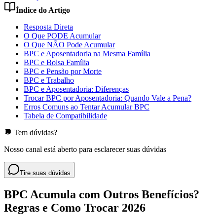
Índice do Artigo
Resposta Direta
O Que PODE Acumular
O Que NÃO Pode Acumular
BPC e Aposentadoria na Mesma Família
BPC e Bolsa Família
BPC e Pensão por Morte
BPC e Trabalho
BPC e Aposentadoria: Diferenças
Trocar BPC por Aposentadoria: Quando Vale a Pena?
Erros Comuns ao Tentar Acumular BPC
Tabela de Compatibilidade
💬 Tem dúvidas?
Nosso canal está aberto para esclarecer suas dúvidas
Tire suas dúvidas
BPC Acumula com Outros Benefícios?
Regras e Como Trocar 2026