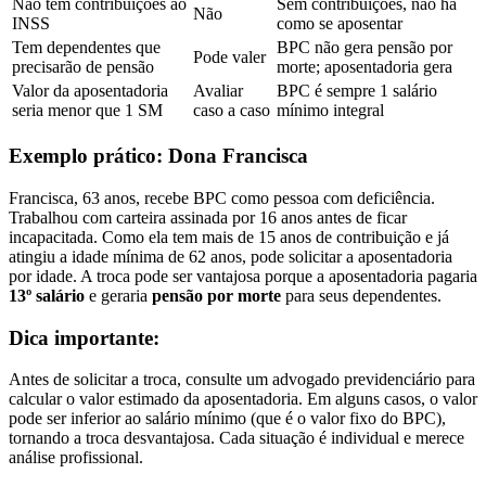
Não tem contribuições ao
Sem contribuições, não há
Não
INSS
como se aposentar
Tem dependentes que
BPC não gera pensão por
Pode valer
precisarão de pensão
morte; aposentadoria gera
Valor da aposentadoria
Avaliar
BPC é sempre 1 salário
seria menor que 1 SM
caso a caso
mínimo integral
Exemplo prático: Dona Francisca
Francisca, 63 anos, recebe BPC como pessoa com deficiência.
Trabalhou com carteira assinada por 16 anos antes de ficar
incapacitada. Como ela tem mais de 15 anos de contribuição e já
atingiu a idade mínima de 62 anos, pode solicitar a aposentadoria
por idade. A troca pode ser vantajosa porque a aposentadoria pagaria
13º salário
e geraria
pensão por morte
para seus dependentes.
Dica importante:
Antes de solicitar a troca, consulte um advogado previdenciário para
calcular o valor estimado da aposentadoria. Em alguns casos, o valor
pode ser inferior ao salário mínimo (que é o valor fixo do BPC),
tornando a troca desvantajosa. Cada situação é individual e merece
análise profissional.