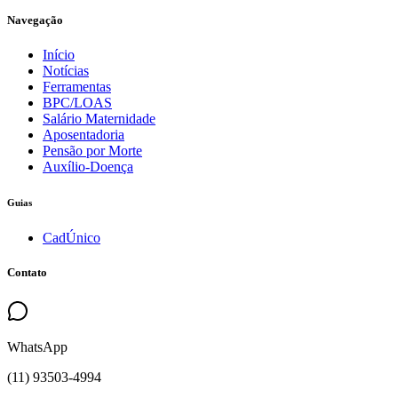
Navegação
Início
Notícias
Ferramentas
BPC/LOAS
Salário Maternidade
Aposentadoria
Pensão por Morte
Auxílio-Doença
Guias
CadÚnico
Contato
WhatsApp
(
11
)
93503
-
4994