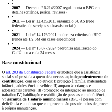
•
2007
— Decreto nº 6.214/2007 regulamenta o BPC em
detalhe (critérios, perícia, revisões)
•
2011
— Lei nº 12.435/2011 organiza o SUAS (rede
federativa de serviços socioassistenciais)
•
2021
— Lei nº 14.176/2021 moderniza critérios do BPC
(renda até 1/2 SM em casos específicos)
•
2024
— Lei nº 15.077/2024 padroniza atualização do
CadÚnico a cada 24 meses
Base constitucional
O
art. 203 da Constituição Federal
estabelece que a assistência
social será prestada a quem dela necessitar,
independentemente de
contribuição
, com os objetivos: I) proteção à família, maternidade,
infância, adolescência e velhice; II) amparo às crianças e
adolescentes carentes; III) promoção da integração ao mercado de
trabalho; IV) habilitação e reabilitação de pessoas com deficiência;
V)
garantia de 1 salário mínimo mensal
(BPC) à pessoa com
deficiência e ao idoso que comprovem não possuir meios de prover
à própria manutenção.