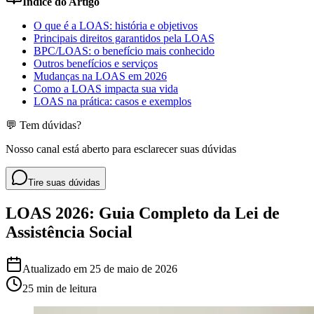
Índice do Artigo
O que é a LOAS: história e objetivos
Principais direitos garantidos pela LOAS
BPC/LOAS: o benefício mais conhecido
Outros benefícios e serviços
Mudanças na LOAS em 2026
Como a LOAS impacta sua vida
LOAS na prática: casos e exemplos
💬 Tem dúvidas?
Nosso canal está aberto para esclarecer suas dúvidas
Tire suas dúvidas
LOAS 2026: Guia Completo da Lei de
Assistência Social
Atualizado em
25 de maio de 2026
25 min
de leitura