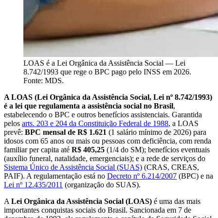
LOAS é a Lei Orgânica da Assistência Social — Lei
8.742/1993 que rege o BPC pago pelo INSS em 2026.
Fonte: MDS.
A LOAS (Lei Orgânica da Assistência Social, Lei nº 8.742/1993)
é a lei que regulamenta a assistência social no Brasil
,
estabelecendo o BPC e outros benefícios assistenciais. Garantida
pelos
arts. 203 e 204 da Constituição Federal de 1988
, a LOAS
prevê:
BPC mensal de R$ 1.621
(1 salário mínimo de 2026) para
idosos com 65 anos ou mais ou pessoas com deficiência, com renda
familiar per capita até
R$ 405,25
(1/4 do SM); benefícios eventuais
(auxílio funeral, natalidade, emergenciais); e a rede de serviços do
Sistema Único de Assistência Social (SUAS)
(CRAS, CREAS,
PAIF). A regulamentação está no
Decreto nº 6.214/2007
(BPC) e na
Lei nº 12.435/2011
(organização do SUAS).
A
Lei Orgânica da Assistência Social (LOAS)
é uma das mais
importantes conquistas sociais do Brasil. Sancionada em 7 de