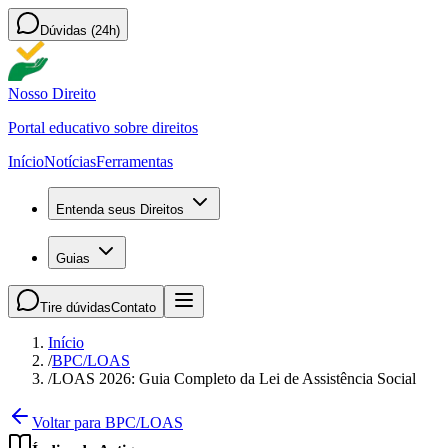
Dúvidas (24h)
Nosso Direito
Portal educativo sobre direitos
Início
Notícias
Ferramentas
Entenda seus Direitos
Guias
Tire dúvidas
Contato
Início
/
BPC/LOAS
/
LOAS 2026: Guia Completo da Lei de Assistência Social
Voltar para BPC/LOAS