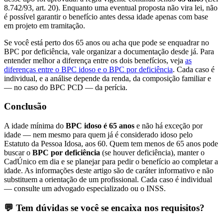
8.742/93, art. 20). Enquanto uma eventual proposta não vira lei, não
é possível garantir o benefício antes dessa idade apenas com base
em projeto em tramitação.
Se você está perto dos 65 anos ou acha que pode se enquadrar no
BPC por deficiência, vale organizar a documentação desde já. Para
entender melhor a diferença entre os dois benefícios, veja
as
diferenças entre o BPC idoso e o BPC por deficiência
. Cada caso é
individual, e a análise depende da renda, da composição familiar e
— no caso do BPC PCD — da perícia.
Conclusão
A idade mínima do
BPC idoso é 65 anos
e não há exceção por
idade — nem mesmo para quem já é considerado idoso pelo
Estatuto da Pessoa Idosa, aos 60. Quem tem menos de 65 anos pode
buscar o
BPC por deficiência
(se houver deficiência), manter o
CadÚnico em dia e se planejar para pedir o benefício ao completar a
idade. As informações deste artigo são de caráter informativo e não
substituem a orientação de um profissional. Cada caso é individual
— consulte um advogado especializado ou o INSS.
💬 Tem dúvidas se você se encaixa nos requisitos?