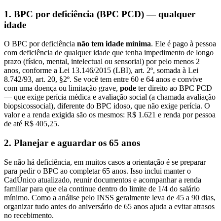
1. BPC por deficiência (BPC PCD) — qualquer
idade
O BPC por deficiência
não tem idade mínima
. Ele é pago à pessoa
com deficiência de qualquer idade que tenha impedimento de longo
prazo (físico, mental, intelectual ou sensorial) por pelo menos 2
anos, conforme a Lei 13.146/2015 (LBI), art. 2º, somada à Lei
8.742/93, art. 20, §2º. Se você tem entre 60 e 64 anos e convive
com uma doença ou limitação grave,
pode
ter direito ao BPC PCD
— que exige perícia médica e avaliação social (a chamada avaliação
biopsicossocial), diferente do BPC idoso, que não exige perícia. O
valor e a renda exigida são os mesmos: R$ 1.621 e renda por pessoa
de até R$ 405,25.
2. Planejar e aguardar os 65 anos
Se não há deficiência, em muitos casos a orientação é se preparar
para pedir o BPC ao completar 65 anos. Isso inclui manter o
CadÚnico atualizado, reunir documentos e acompanhar a renda
familiar para que ela continue dentro do limite de 1/4 do salário
mínimo. Como a análise pelo INSS geralmente leva de 45 a 90 dias,
organizar tudo antes do aniversário de 65 anos ajuda a evitar atrasos
no recebimento.