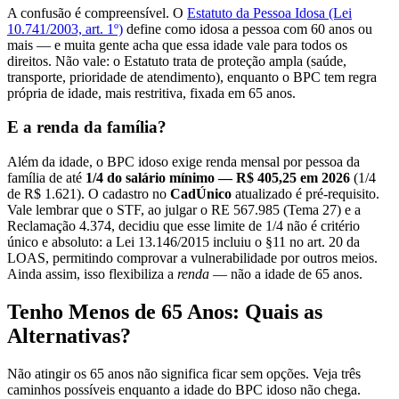
A confusão é compreensível. O
Estatuto da Pessoa Idosa (Lei
10.741/2003, art. 1º)
define como idosa a pessoa com 60 anos ou
mais — e muita gente acha que essa idade vale para todos os
direitos. Não vale: o Estatuto trata de proteção ampla (saúde,
transporte, prioridade de atendimento), enquanto o BPC tem regra
própria de idade, mais restritiva, fixada em 65 anos.
E a renda da família?
Além da idade, o BPC idoso exige renda mensal por pessoa da
família de até
1/4 do salário mínimo — R$ 405,25 em 2026
(1/4
de R$ 1.621). O cadastro no
CadÚnico
atualizado é pré-requisito.
Vale lembrar que o STF, ao julgar o RE 567.985 (Tema 27) e a
Reclamação 4.374, decidiu que esse limite de 1/4 não é critério
único e absoluto: a Lei 13.146/2015 incluiu o §11 no art. 20 da
LOAS, permitindo comprovar a vulnerabilidade por outros meios.
Ainda assim, isso flexibiliza a
renda
— não a idade de 65 anos.
Tenho Menos de 65 Anos: Quais as
Alternativas?
Não atingir os 65 anos não significa ficar sem opções. Veja três
caminhos possíveis enquanto a idade do BPC idoso não chega.