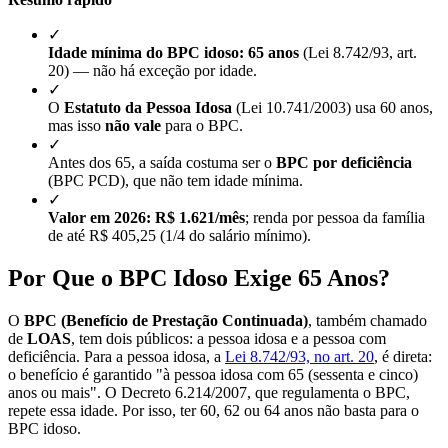
✓
Idade mínima do BPC idoso: 65 anos
(Lei 8.742/93, art.
20) — não há exceção por idade.
✓
O
Estatuto da Pessoa Idosa
(Lei 10.741/2003) usa 60 anos,
mas isso
não vale
para o BPC.
✓
Antes dos 65, a saída costuma ser o
BPC por deficiência
(BPC PCD), que não tem idade mínima.
✓
Valor em 2026: R$ 1.621/mês
; renda por pessoa da família
de até R$ 405,25 (1/4 do salário mínimo).
Por Que o BPC Idoso Exige 65 Anos?
O
BPC (Benefício de Prestação Continuada)
, também chamado
de
LOAS
, tem dois públicos: a pessoa idosa e a pessoa com
deficiência. Para a pessoa idosa, a
Lei 8.742/93, no art. 20
, é direta:
o benefício é garantido "à pessoa idosa com 65 (sessenta e cinco)
anos ou mais". O Decreto 6.214/2007, que regulamenta o BPC,
repete essa idade. Por isso, ter 60, 62 ou 64 anos não basta para o
BPC idoso.