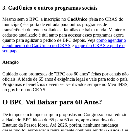
3. CadÚnico e outros programas sociais
Mesmo sem o BPC, a inscrição no
CadÚnico
(feita no CRAS do
município) é a porta de entrada para outros programas de
transferência de renda voltados a famílias de baixa renda. Manter o
cadastro atualizado é útil tanto para acessar esses programas agora
quanto para agilizar o pedido de BPC depois. Veja
como agendar o
atendimento do CadÚnico no CRAS
e
o que é o CRAS e qual é o
seu papel
.
Atenção
Cuidado com promessas de "BPC aos 60 anos" feitas por canais não
oficiais. A idade de 65 anos é exigência legal e vale para todo o país.
Programas e benefícios devem ser verificados sempre no Meu INSS,
no gov.br ou no CRAS.
O BPC Vai Baixar para 60 Anos?
De tempos em tempos surgem propostas no Congresso para reduzir
a idade do BPC idoso de 65 para 60 anos, aproximando-a do
Estatuto da Pessoa Idosa. Até 2026, porém, nenhuma mudança
desse tipo foi aprovada: a regra vigente continua sendo
65 anos
(Lei