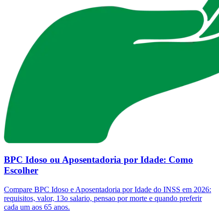
BPC Idoso ou Aposentadoria por Idade: Como
Escolher
Compare BPC Idoso e Aposentadoria por Idade do INSS em 2026:
requisitos, valor, 13o salario, pensao por morte e quando preferir
cada um aos 65 anos.