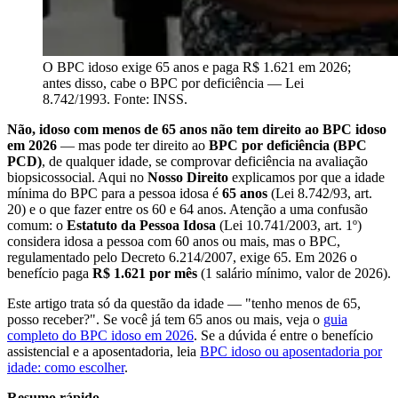
O BPC idoso exige 65 anos e paga R$ 1.621 em 2026;
antes disso, cabe o BPC por deficiência — Lei
8.742/1993. Fonte: INSS.
Não, idoso com menos de 65 anos não tem direito ao BPC idoso
em 2026
— mas pode ter direito ao
BPC por deficiência (BPC
PCD)
, de qualquer idade, se comprovar deficiência na avaliação
biopsicossocial. Aqui no
Nosso Direito
explicamos por que a idade
mínima do BPC para a pessoa idosa é
65 anos
(Lei 8.742/93, art.
20) e o que fazer entre os 60 e 64 anos. Atenção a uma confusão
comum: o
Estatuto da Pessoa Idosa
(Lei 10.741/2003, art. 1º)
considera idosa a pessoa com 60 anos ou mais, mas o BPC,
regulamentado pelo Decreto 6.214/2007, exige 65. Em 2026 o
benefício paga
R$ 1.621 por mês
(1 salário mínimo, valor de 2026).
Este artigo trata só da questão da idade — "tenho menos de 65,
posso receber?". Se você já tem 65 anos ou mais, veja o
guia
completo do BPC idoso em 2026
. Se a dúvida é entre o benefício
assistencial e a aposentadoria, leia
BPC idoso ou aposentadoria por
idade: como escolher
.
Resumo rápido