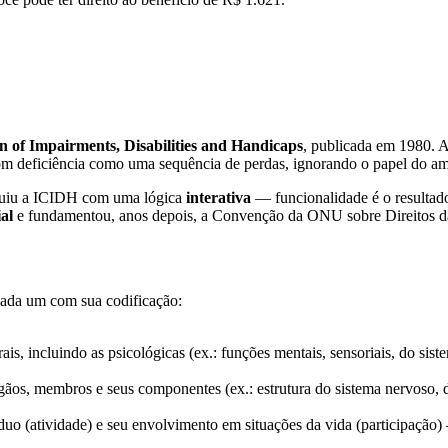
n of Impairments, Disabilities and Handicaps
, publicada em 1980.
om deficiência como uma sequência de perdas, ignorando o papel do am
ituiu a ICIDH com uma lógica
interativa
— funcionalidade é o resultado 
al
e fundamentou, anos depois, a Convenção da ONU sobre Direitos da
cada um com sua codificação:
ais, incluindo as psicológicas (ex.: funções mentais, sensoriais, do sist
ãos, membros e seus componentes (ex.: estrutura do sistema nervoso, d
íduo (atividade) e seu envolvimento em situações da vida (participaçã