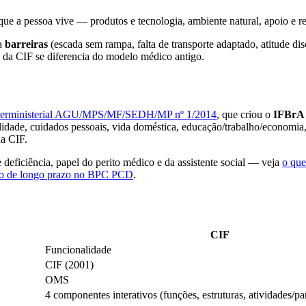
 que a pessoa vive — produtos e tecnologia, ambiente natural, apoio e rel
ia
barreiras
(escada sem rampa, falta de transporte adaptado, atitude dis
o da CIF se diferencia do modelo médico antigo.
Interministerial AGU/MPS/MF/SEDH/MP nº 1/2014
, que criou o
IFBrA 
idade, cuidados pessoais, vida doméstica, educação/trabalho/economia,
da CIF.
eficiência, papel do perito médico e da assistente social — veja
o que
to de longo prazo no BPC PCD
.
CIF
Funcionalidade
CIF (2001)
OMS
4 componentes interativos (funções, estruturas, atividades/pa