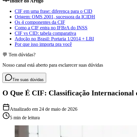
Índice do Artigo
CIF em uma frase: diferença para o CID
Origem: OMS 2001, sucessora da ICIDH
Os 4 componentes da CIF
Como a CIF entra no IFBrA do INSS
CIF vs CID: tabela comparativa
Adoção no Brasil: Portaria 1/2014 + LBI
Por que isso importa pra você
💬 Tem dúvidas?
Nosso canal está aberto para esclarecer suas dúvidas
Tire suas dúvidas
O Que É CIF: Classificação Internacional
Atualizado em
24 de maio de 2026
5 min
de leitura