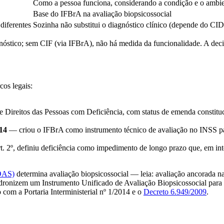
Como a pessoa funciona, considerando a condição e o ambi
Base do IFBrA na avaliação biopsicossocial
diferentes
Sozinha não substitui o diagnóstico clínico (depende do CID
nóstico; sem CIF (via IFBrA), não há medida da funcionalidade. A de
cos legais:
eitos das Pessoas com Deficiência, com status de emenda constituci
14
— criou o IFBrA como instrumento técnico de avaliação no INSS 
. 2º, definiu deficiência como impedimento de longo prazo que, em int
OAS)
determina avaliação biopsicossocial — leia: avaliação ancorada n
nizem um Instrumento Unificado de Avaliação Biopsicossocial para o B
com a Portaria Interministerial nº 1/2014 e o
Decreto 6.949/2009
.