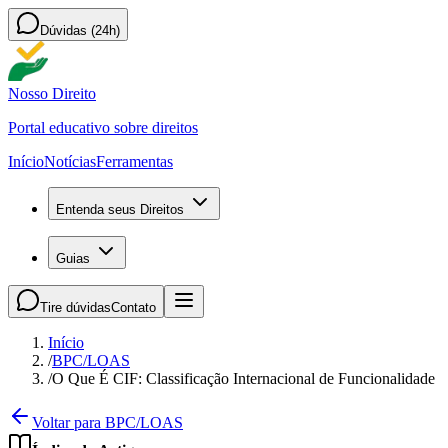
Dúvidas (24h)
Nosso Direito
Portal educativo sobre direitos
Início
Notícias
Ferramentas
Entenda seus Direitos
Guias
Tire dúvidas
Contato
Início
/
BPC/LOAS
/
O Que É CIF: Classificação Internacional de Funcionalidade
Voltar para BPC/LOAS