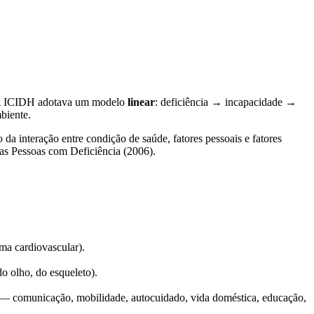
 A ICIDH adotava um modelo
linear
: deficiência → incapacidade →
biente.
da interação entre condição de saúde, fatores pessoais e fatores
s Pessoas com Deficiência (2006).
ema cardiovascular).
o olho, do esqueleto).
o) — comunicação, mobilidade, autocuidado, vida doméstica, educação,