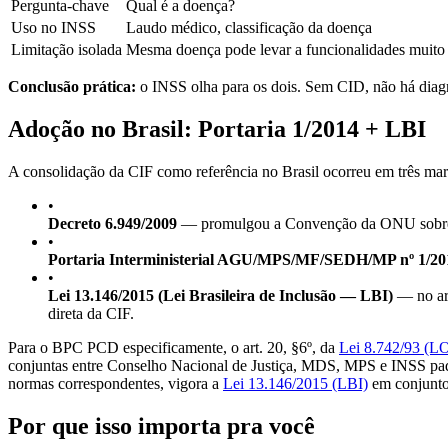
Pergunta-chave
Qual é a doença?
Uso no INSS
Laudo médico, classificação da doença
Limitação isolada
Mesma doença pode levar a funcionalidades muito 
Conclusão prática:
o INSS olha para os dois. Sem CID, não há diag
Adoção no Brasil: Portaria 1/2014 + LBI
A consolidação da CIF como referência no Brasil ocorreu em três mar
•
Decreto 6.949/2009
— promulgou a Convenção da ONU sobre Dir
•
Portaria Interministerial AGU/MPS/MF/SEDH/MP nº 1/20
•
Lei 13.146/2015 (Lei Brasileira de Inclusão — LBI)
— no art
direta da CIF.
Para o BPC PCD especificamente, o art. 20, §6º, da
Lei 8.742/93 (L
conjuntas entre Conselho Nacional de Justiça, MDS, MPS e INSS padro
normas correspondentes, vigora a
Lei 13.146/2015 (LBI)
em conjunto 
Por que isso importa pra você