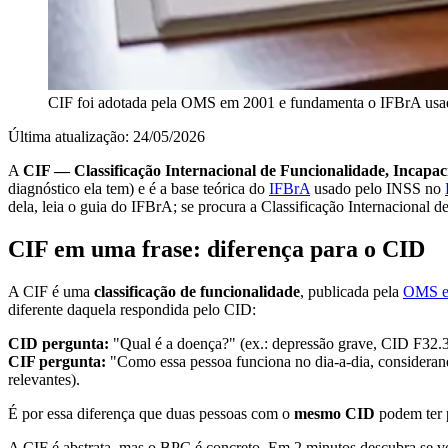
CIF foi adotada pela OMS em 2001 e fundamenta o IFBrA usado
Última atualização: 24/05/2026
A
CIF — Classificação Internacional de Funcionalidade, Incapa
diagnóstico ela tem) e é a base teórica do
IFBrA
usado pelo INSS no
dela, leia o guia do IFBrA; se procura a Classificação Internacional d
CIF em uma frase: diferença para o CID
A CIF é uma
classificação de funcionalidade
, publicada pela
OMS e
diferente daquela respondida pelo CID:
CID pergunta:
"Qual é a doença?" (ex.: depressão grave, CID F32.3
CIF pergunta:
"Como essa pessoa funciona no dia-a-dia, considerand
relevantes).
É por essa diferença que duas pessoas com o
mesmo CID
podem ter p
A CIF é abstrata, mas o BPC é concreto. Em 2 minutos descubra se vo