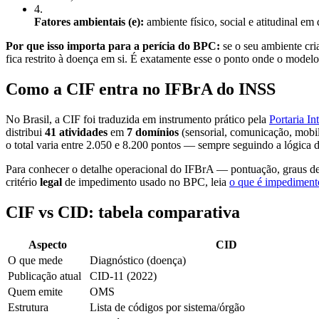
4
.
Fatores ambientais (e):
ambiente físico, social e atitudinal em
Por que isso importa para a perícia do BPC:
se o seu ambiente cr
fica restrito à doença em si. É exatamente esse o ponto onde o model
Como a CIF entra no IFBrA do INSS
No Brasil, a CIF foi traduzida em instrumento prático pela
Portaria 
distribui
41 atividades
em
7 domínios
(sensorial, comunicação, mobil
o total varia entre 2.050 e 8.200 pontos — sempre seguindo a lógica 
Para conhecer o detalhe operacional do IFBrA — pontuação, graus de d
critério
legal
de impedimento usado no BPC, leia
o que é impedimen
CIF vs CID: tabela comparativa
Aspecto
CID
O que mede
Diagnóstico (doença)
Publicação atual
CID-11 (2022)
Quem emite
OMS
Estrutura
Lista de códigos por sistema/órgão