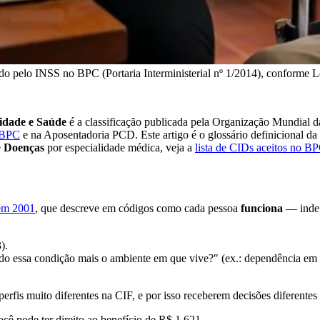
 pelo INSS no BPC (Portaria Interministerial nº 1/2014), conforme 
cidade e Saúde
é a classificação publicada pela Organização Mundial
BPC
e na Aposentadoria PCD. Este artigo é o glossário definicional da
e
Doenças
por especialidade médica, veja a
lista de CIDs aceitos no B
m 2001
, que descreve em códigos como cada pessoa
funciona
— indep
).
o essa condição mais o ambiente em que vive?" (ex.: dependência em at
erfis muito diferentes na CIF, e por isso receberem decisões diferent
cê pode ter direito ao benefício de R$ 1.621.