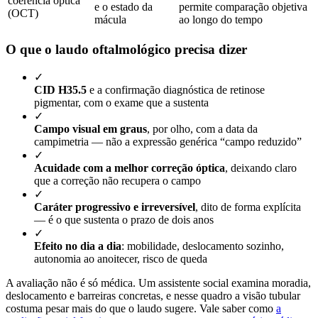
coerência óptica
e o estado da
permite comparação objetiva
(OCT)
mácula
ao longo do tempo
O que o laudo oftalmológico precisa dizer
✓
CID H35.5
e a confirmação diagnóstica de retinose
pigmentar, com o exame que a sustenta
✓
Campo visual em graus
, por olho, com a data da
campimetria — não a expressão genérica “campo reduzido”
✓
Acuidade com a melhor correção óptica
, deixando claro
que a correção não recupera o campo
✓
Caráter progressivo e irreversível
, dito de forma explícita
— é o que sustenta o prazo de dois anos
✓
Efeito no dia a dia
: mobilidade, deslocamento sozinho,
autonomia ao anoitecer, risco de queda
A avaliação não é só médica. Um assistente social examina moradia,
deslocamento e barreiras concretas, e nesse quadro a visão tubular
costuma pesar mais do que o laudo sugere. Vale saber como
a