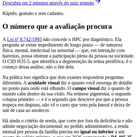
Descubra em 2 minutos através do quiz gratuito
Rápido, gratuito e sem cadastro.
O número que a avaliação procura
A
Lei nº 8.742/1993
não concede o BPC por diagnóstico. Ela
pergunta se existe impedimento de longo prazo — de natureza
física, mental, intelectual ou sensorial — que, em interação com
barreiras, possa obstruir a participação plena da pessoa na sociedade.
O CID H35.5, que identifica a degeneração da retina periférica, é o
começo dessa análise, não o fim dela.
Na prática isso significa que dois exames respondem perguntas
diferentes. A
acuidade visual
diz o quanto você enxerga de detalhe
no ponto para onde está olhando. O
campo visual
diz o quanto de
mundo cabe dentro da sua visão. Na retinose pigmentar, o segundo
colapsa primeiro — e é o segundo que descreve por que a pessoa
tropeça em degraus, não vê o carro que vem pela lateral e deixa de
sair de casa ao anoitecer.
Há ainda o critério de renda, que corre por fora da deficiência e não
admite negociação documental: no pedido administrativo, a renda
mensal por pessoa da família precisa ser
igual ou inferior
a um