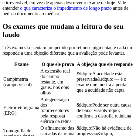
e irreversível, em vez de apenas descrever o exame de hoje. Vale
entender
o que caracteriza o impedimento de longo prazo
antes de
pedir o documento ao médico.
Os exames que mudam a leitura do seu
laudo
Três exames sustentam um pedido por retinose pigmentar, e cada um
responde a uma objeção diferente que a avaliação pode levantar.
Exame
O que ele prova
A objeção que ele responde
A extensão real
&ldquo;A acuidade está
do campo
Campimetria
preservada&rdquo; — é o
restante, em
(campo visual)
exame que mostra a perda
graus, nos dois
que a acuidade não capta
olhos
A degeneração
dos
&ldquo;Pode ser outra causa
Eletrorretinograma
fotorreceptores
de baixa visão&rdquo; —
(ERG)
pela resposta
confirma a distrofia retiniana
elétrica da retina
O afinamento das
&ldquo;Não há evidência de
Tomografia de
camadas da retina
progressão&rdquo; —