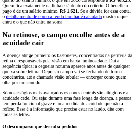
quarto do salário mínimo, o que em 2026 corresponde a
R$ 405,25
.
Quem fica exatamente na linha está dentro do critério. O benefício
pago é de um salário mínimo,
R$ 1.621
. Se a dúvida for essa conta,
o
detalhamento de como a renda familiar é calculada
mostra o que
entra e o que não entra na soma.
Na retinose, o campo encolhe antes de a
acuidade cair
A doença atinge primeiro os bastonetes, concentrados na periferia da
retina e responsáveis pela visão em baixa luminosidade. Daí a
sequência típica: a cegueira noturna aparece anos antes de qualquer
queixa sobre leitura. Depois o campo vai se fechando de forma
concêntrica, até a chamada visão tubular — enxergar como quem
olha por um canudo.
Só nos estágios mais avançados os cones centrais são atingidos e a
acuidade cede. Ou seja: durante uma fase longa da doença, a pessoa
tem perda funcional grave e uma medida de acuidade que não a
reflete. Essa é a informação que precisa estar no laudo, dita com
todas as letras.
O descompasso que derruba pedidos