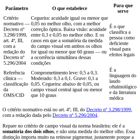
Para que
Parâmetro
O que estabelece
serve
Critério
Cegueira: acuidade igual ou menor que
normativo —
0,05 no melhor olho, com a melhor
É o que
Decreto nº
correção óptica. Baixa visão: acuidade
classifica a
3.298/1999,
entre 0,3 e 0,05 no melhor olho. E os
pessoa como
art. 4º, III,
casos em que a somatória da medida
deficiente
com a
do campo visual em ambos os olhos
visual para
redação do
for igual ou menor que 60 graus — ou
efeitos legais
Decreto nº
a ocorrência simultânea dessas
5.296/2004
condições
É a
Referência
Comprometimento leve: 0,5 a 0,3.
linguagem do
clínica —
Moderado: 0,3 a 0,1. Grave: 0,1 a
laudo
classificação
0,05. Cegueira: abaixo de 0,05, ou
oftalmológico
da
campo visual central igual ou menor
e da literatura
OMS/CID
que 10 graus
médica
O critério normativo está no art. 4º, III, do
Decreto nº 3.298/1999
,
com a redação dada pelo
Decreto nº 5.296/2004
.
Repare no critério de campo visual da norma brasileira: ele é a
somatória dos dois olhos
, e não uma medida do melhor olho. Essa
distinção importa muito na retinose pigmentar, justamente porque a