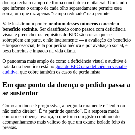
doença fecha o campo de forma concêntrica e bilateral. Um laudo
que informa o campo de cada olho separadamente permite essa
soma; um que diz apenas “campo reduzido” não permite.
Vale insistir num ponto:
nenhum desses números concede o
benefício sozinho
. Ser classificado como pessoa com deficiência
visual e preencher os requisitos do BPC são coisas que se
sobrepõem em parte, e não inteiramente — a avaliação do benefício
é biopsicossocial, feita por perícia médica e por avaliação social, e
pesa barreiras e impacto na vida diária.
O panorama mais amplo de como a deficiência visual e auditiva é
tratada no benefício está no
guia de BPC para deficiência visual e
auditiva
, que cobre também os casos de perda mista.
Em que ponto da doença o pedido passa a
se sustentar
Como a retinose é progressiva, a pergunta raramente é “tenho ou
não tenho direito”. É “a partir de quando”. E a resposta muda
conforme a doença avança, o que torna o registro contínuo do
acompanhamento mais valioso do que um exame isolado feito às
pressas.