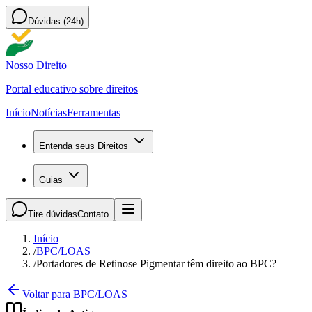
Dúvidas (24h)
Nosso Direito
Portal educativo sobre direitos
Início
Notícias
Ferramentas
Entenda seus Direitos
Guias
Tire dúvidas
Contato
Início
/
BPC/LOAS
/
Portadores de Retinose Pigmentar têm direito ao BPC?
Voltar para BPC/LOAS