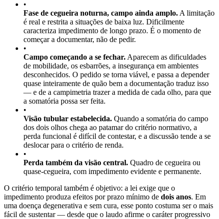
•
Fase de cegueira noturna, campo ainda amplo.
A limitação
é real e restrita a situações de baixa luz. Dificilmente
caracteriza impedimento de longo prazo. É o momento de
começar a documentar, não de pedir.
•
Campo começando a se fechar.
Aparecem as dificuldades
de mobilidade, os esbarrões, a insegurança em ambientes
desconhecidos. O pedido se torna viável, e passa a depender
quase inteiramente de quão bem a documentação traduz isso
— e de a campimetria trazer a medida de cada olho, para que
a somatória possa ser feita.
•
Visão tubular estabelecida.
Quando a somatória do campo
dos dois olhos chega ao patamar do critério normativo, a
perda funcional é difícil de contestar, e a discussão tende a se
deslocar para o critério de renda.
•
Perda também da visão central.
Quadro de cegueira ou
quase-cegueira, com impedimento evidente e permanente.
O critério temporal também é objetivo: a lei exige que o
impedimento produza efeitos por prazo mínimo de
dois anos
. Em
uma doença degenerativa e sem cura, esse ponto costuma ser o mais
fácil de sustentar — desde que o laudo afirme o caráter progressivo