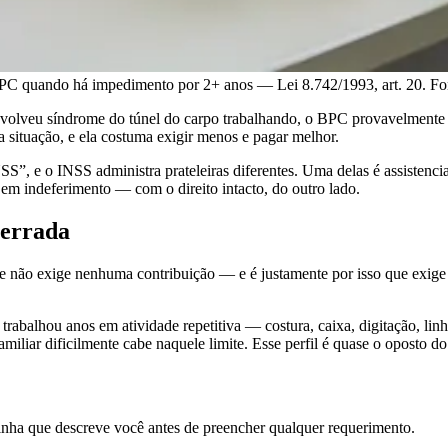
BPC quando há impedimento por 2+ anos — Lei 8.742/1993, art. 20. Fo
volveu síndrome do túnel do carpo trabalhando, o BPC provavelment
a situação, e ela costuma exigir menos e pagar melhor.
”, e o INSS administra prateleiras diferentes. Uma delas é assistencial
a em indeferimento — com o direito intacto, do outro lado.
 errada
le não exige nenhuma contribuição — e é justamente por isso que exige 
rabalhou anos em atividade repetitiva — costura, caixa, digitação, linh
amiliar dificilmente cabe naquele limite. Esse perfil é quase o oposto d
linha que descreve você antes de preencher qualquer requerimento.