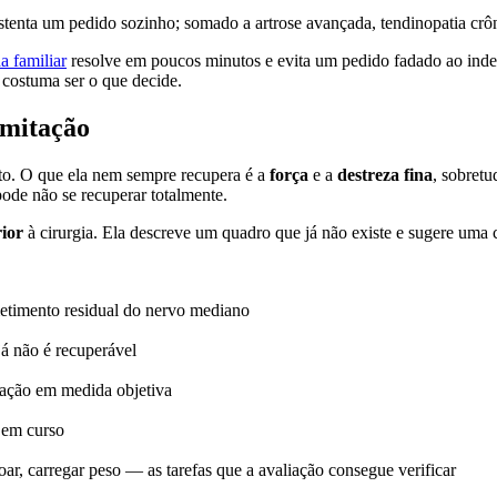
tenta um pedido sozinho; somado a artrose avançada, tendinopatia crôn
a familiar
resolve em poucos minutos e evita um pedido fadado ao inde
 costuma ser o que decide.
imitação
to. O que ela nem sempre recupera é a
força
e a
destreza fina
, sobret
pode não se recuperar totalmente.
rior
à cirurgia. Ela descreve um quadro que já não existe e sugere uma 
timento residual do nervo mediano
já não é recuperável
itação em medida objetiva
 em curso
otoar, carregar peso — as tarefas que a avaliação consegue verificar