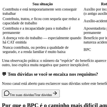
Sua situação
Rot
Contribuiu e está temporariamente sem conseguir
Auxílio por in
trabalhar
(o antigo auxíl
Contribuiu, tratou, e ficou com sequela que reduz a
Auxílio-aciden
capacidade de trabalho
Contribuiu e a incapacidade para o trabalho é
Aposentadoria 
permanente
permanente
A doença veio do trabalho — especialmente quando
Benefício por 
há CAT emitida
natureza aciden
Nunca contribuiu, ou perdeu a qualidade de
BPC
segurado, e a renda familiar é muito baixa
Uma observação prática: o número da “espécie” do benefício aparece na
outro, isso explica muita negativa que parece inexplicável.
💬 Tem dúvidas se você se encaixa nos requisitos?
Nosso canal está aberto para esclarecer suas dúvidas sobre este benefí
Tire suas dúvidas
Tirar dúvidas
Por que o BPC é o caminho mais difícil aq