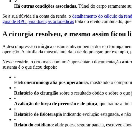
✓
Há outras condições associadas.
Túnel do carpo raramente sus
Se a sua dúvida é a conta da renda, o
detalhamento do cálculo da rend
guia de BPC para doenças ortopédicas
trata do efeito combinado, que
A cirurgia resolveu, e mesmo assim ficou l
A descompressão cirúrgica costuma aliviar bem a dor e o formigamen
operação. A atrofia da musculatura da base do polegar, por exemplo, 
Nesse cenário, o erro mais comum é apresentar a documentação
ante
sustenta é o que ficou depois:
•
Eletroneuromiografia pós-operatória
, mostrando o comprome
•
Relatório do cirurgião
sobre o resultado obtido e sobre o que 
•
Avaliação de força de preensão e de pinça
, que traduz a lim
•
Relatório de fisioterapia
indicando evolução estagnada, e não
•
Relato do cotidiano
: abrir potes, segurar panela, escrever, ab