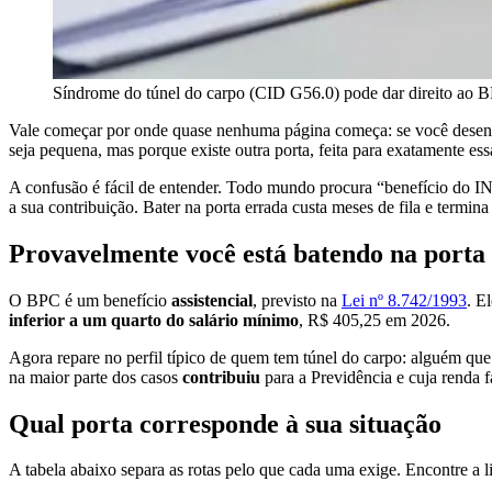
Síndrome do túnel do carpo (CID G56.0) pode dar direito ao 
Vale começar por onde quase nenhuma página começa: se você desen
seja pequena, mas porque existe outra porta, feita para exatamente ess
A confusão é fácil de entender. Todo mundo procura “benefício do INSS
a sua contribuição. Bater na porta errada custa meses de fila e termin
Provavelmente você está batendo na porta
O BPC é um benefício
assistencial
, previsto na
Lei nº 8.742/1993
. E
inferior a um quarto do salário mínimo
, R$ 405,25 em 2026.
Agora repare no perfil típico de quem tem túnel do carpo: alguém que t
na maior parte dos casos
contribuiu
para a Previdência e cuja renda f
Qual porta corresponde à sua situação
A tabela abaixo separa as rotas pelo que cada uma exige. Encontre a 