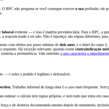
co. O BPC não pergunta se você consegue exercer
a sua
profissão; ele p
s.
de
laboral
evidente — e isso é matéria previdenciária. Para o BPC, a per
a resposta tende a ser não. Não é injustiça: são réguas diferentes, para 
imento com efeitos por prazo mínimo de
dois anos
, e o túnel do carpo é
 o requisito. Há exceção relevante: quando existe
contraindicação méd
e sustenta a permanência. Vale entender
o que caracteriza o impediment
o — e neles o pedido é legítimo e defensável.
perdeu.
Trabalho informal de longa data é o caso mais frequente. Sem por
a estimar: o cálculo tem regras próprias, e nem tudo que entra em casa 
 força e de destreza documentada mesmo depois do tratamento, inclusiv