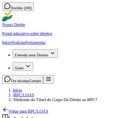
Dúvidas (24h)
Nosso Direito
Portal educativo sobre direitos
Início
Notícias
Ferramentas
Entenda seus Direitos
Guias
Tire dúvidas
Contato
Início
/
BPC/LOAS
/
Síndrome do Túnel do Carpo Dá Direito ao BPC?
Voltar para BPC/LOAS