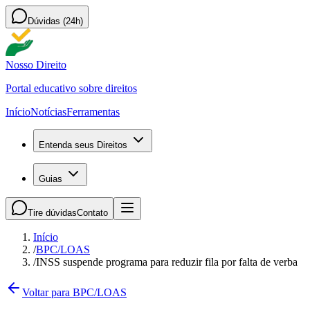
Dúvidas (24h)
Nosso Direito
Portal educativo sobre direitos
Início
Notícias
Ferramentas
Entenda seus Direitos
Guias
Tire dúvidas
Contato
Início
/
BPC/LOAS
/
INSS suspende programa para reduzir fila por falta de verba
Voltar para BPC/LOAS