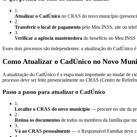
1
.
Atualizar o CadÚnico
no CRAS do novo município (presencial
2
.
Transferir o local de pagamento
pelo Meu INSS, site ou telef
3
.
Verificar a agência mantenedora
do benefício no Meu INSS
Esses dois processos são independentes: a atualização do CadÚnico é 
Como Atualizar o CadÚnico no Novo Muni
A atualização do CadÚnico é a etapa mais importante ao mudar de ci
processo deve ser feito presencialmente no CRAS (Centro de Referên
Passo a passo para atualizar o CadÚnico
1
.
Localize o CRAS do novo município
— procure no site da pre
2
.
Reúna os documentos
de todos os membros da família que mo
3
.
Vá ao CRAS pessoalmente
— o Responsável Familiar deve c
4
.