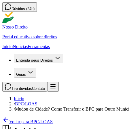
Dúvidas (24h)
Nosso Direito
Portal educativo sobre direitos
Início
Notícias
Ferramentas
Entenda seus Direitos
Guias
Tire dúvidas
Contato
Início
/
BPC/LOAS
/
Mudou de Cidade? Como Transferir o BPC para Outro Municí
Voltar para BPC/LOAS