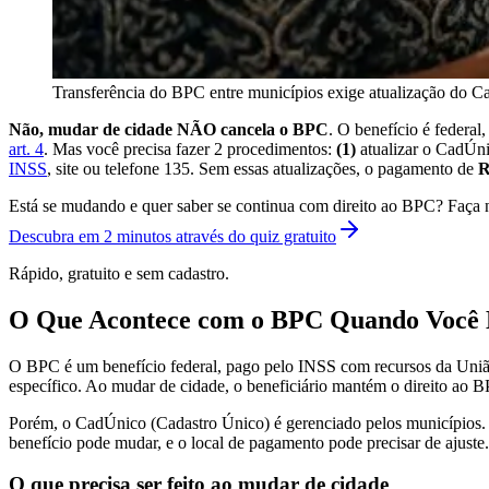
Transferência do BPC entre municípios exige atualização do 
Não, mudar de cidade NÃO cancela o BPC
. O benefício é federal
art. 4
. Mas você precisa fazer 2 procedimentos:
(1)
atualizar o CadÚn
INSS
, site ou telefone 135. Sem essas atualizações, o pagamento de
R
Está se mudando e quer saber se continua com direito ao BPC? Faça n
Descubra em 2 minutos através do quiz gratuito
Rápido, gratuito e sem cadastro.
O Que Acontece com o BPC Quando Você
O BPC é um benefício federal, pago pelo INSS com recursos da Uniã
específico. Ao mudar de cidade, o beneficiário mantém o direito ao B
Porém, o CadÚnico (Cadastro Único) é gerenciado pelos municípios. Q
benefício pode mudar, e o local de pagamento pode precisar de ajuste.
O que precisa ser feito ao mudar de cidade