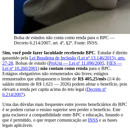
Bolsa de estudos não conta como renda para o BPC —
Decreto 6.214/2007, art. 4º, §2º. Fonte: INSS.
Sim, você pode fazer faculdade recebendo BPC
. Estudar é direito
garantido pela
Lei Brasileira de Inclusão (Lei nº 13.146/2015), arts.
27-28
. Bolsas de estudo (
ProUni — Lei nº 11.096/2005
,
FIES —
Lei nº 10.260/2001
)
não contam como renda
para o BPC.
Estágios obrigatórios não remunerados são livres; estágios
remunerados que ultrapassem o limite de
R$ 405,25/mês
(1/4 do
salário mínimo de R$ 1.621 — 2026) podem afetar o benefício, pois
elevam a renda per capita acima do teto legal (
Decreto nº
6.214/2007
).
Uma das dúvidas mais frequentes entre jovens beneficiários do BPC
é se podem cursar o ensino superior sem perder o benefício. Este
guia esclarece a compatibilidade entre BPC e educação, listando o
que é permitido, o que requer comunicação ao
INSS
e as bases
legais aplicáveis.