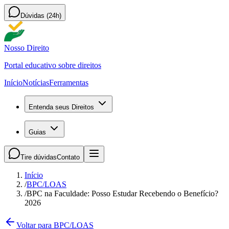
Dúvidas (24h)
Nosso Direito
Portal educativo sobre direitos
Início
Notícias
Ferramentas
Entenda seus Direitos
Guias
Tire dúvidas
Contato
Início
/
BPC/LOAS
/
BPC na Faculdade: Posso Estudar Recebendo o Benefício?
2026
Voltar para BPC/LOAS