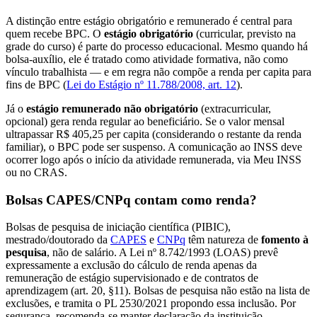
A distinção entre estágio obrigatório e remunerado é central para
quem recebe BPC. O
estágio obrigatório
(curricular, previsto na
grade do curso) é parte do processo educacional. Mesmo quando há
bolsa-auxílio, ele é tratado como atividade formativa, não como
vínculo trabalhista — e em regra não compõe a renda per capita para
fins de BPC (
Lei do Estágio nº 11.788/2008, art. 12
).
Já o
estágio remunerado não obrigatório
(extracurricular,
opcional) gera renda regular ao beneficiário. Se o valor mensal
ultrapassar R$ 405,25 per capita (considerando o restante da renda
familiar), o BPC pode ser suspenso. A comunicação ao INSS deve
ocorrer logo após o início da atividade remunerada, via Meu INSS
ou no CRAS.
Bolsas CAPES/CNPq contam como renda?
Bolsas de pesquisa de iniciação científica (PIBIC),
mestrado/doutorado da
CAPES
e
CNPq
têm natureza de
fomento à
pesquisa
, não de salário. A Lei nº 8.742/1993 (LOAS) prevê
expressamente a exclusão do cálculo de renda apenas da
remuneração de estágio supervisionado e de contratos de
aprendizagem (art. 20, §11). Bolsas de pesquisa não estão na lista de
exclusões, e tramita o PL 2530/2021 propondo essa inclusão. Por
segurança, recomenda-se manter declaração da instituição