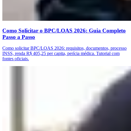
Como Solicitar o BPC/LOAS 2026: Guia Completo
Passo a Passo
Como solicitar BPC/LOAS 2026: requisitos, documentos, processo
INSS, renda R$ 405,25 per capita, perícia médica. Tutorial com
fontes oficiais.