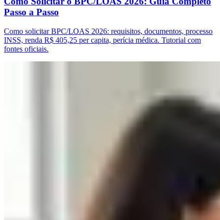
Como Solicitar o BPC/LOAS 2026: Guia Completo
Passo a Passo
Como solicitar BPC/LOAS 2026: requisitos, documentos, processo
INSS, renda R$ 405,25 per capita, perícia médica. Tutorial com
fontes oficiais.