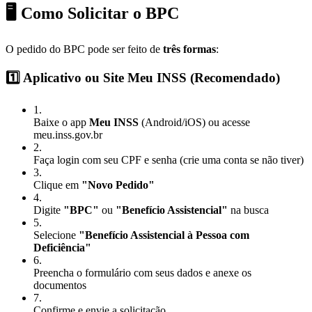
🖥️ Como Solicitar o BPC
O pedido do BPC pode ser feito de
três formas
:
1️⃣ Aplicativo ou Site Meu INSS (Recomendado)
1
.
Baixe o app
Meu INSS
(Android/iOS) ou acesse
meu.inss.gov.br
2
.
Faça login com seu CPF e senha (crie uma conta se não tiver)
3
.
Clique em
"Novo Pedido"
4
.
Digite
"BPC"
ou
"Benefício Assistencial"
na busca
5
.
Selecione
"Benefício Assistencial à Pessoa com
Deficiência"
6
.
Preencha o formulário com seus dados e anexe os
documentos
7
.
Confirme e envie a solicitação