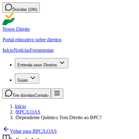
Dúvidas (24h)
Nosso Direito
Portal educativo sobre direitos
Início
Notícias
Ferramentas
Entenda seus Direitos
Guias
Tire dúvidas
Contato
Início
/
BPC/LOAS
/
Dependente Químico Tem Direito ao BPC?
Voltar para BPC/LOAS