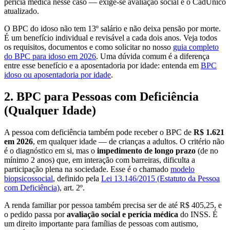
perícia médica nesse caso — exige-se avaliação social e o CadÚnico
atualizado.
O BPC do idoso não tem 13º salário e não deixa pensão por morte.
É um benefício individual e revisável a cada dois anos. Veja todos
os requisitos, documentos e como solicitar no nosso
guia completo
do BPC para idoso em 2026
. Uma dúvida comum é a diferença
entre esse benefício e a aposentadoria por idade: entenda em
BPC
idoso ou aposentadoria por idade
.
2. BPC para Pessoas com Deficiência
(Qualquer Idade)
A pessoa com deficiência também pode receber o BPC de
R$ 1.621
em 2026
, em qualquer idade — de crianças a adultos. O critério não
é o diagnóstico em si, mas o
impedimento de longo prazo
(de no
mínimo 2 anos) que, em interação com barreiras, dificulta a
participação plena na sociedade. Esse é o chamado
modelo
biopsicossocial
, definido pela
Lei 13.146/2015 (Estatuto da Pessoa
com Deficiência)
, art. 2º.
A renda familiar por pessoa também precisa ser de até R$ 405,25, e
o pedido passa por
avaliação social e perícia médica
do INSS. É
um direito importante para famílias de pessoas com autismo,