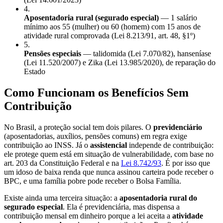
4
.
Aposentadoria rural (segurado especial)
— 1 salário
mínimo aos 55 (mulher) ou 60 (homem) com 15 anos de
atividade rural comprovada (Lei 8.213/91, art. 48, §1º)
5
.
Pensões especiais
— talidomida (Lei 7.070/82), hanseníase
(Lei 11.520/2007) e Zika (Lei 13.985/2020), de reparação do
Estado
Como Funcionam os Benefícios Sem
Contribuição
No Brasil, a proteção social tem dois pilares. O
previdenciário
(aposentadorias, auxílios, pensões comuns) em regra exige
contribuição ao INSS. Já o
assistencial
independe de contribuição:
ele protege quem está em situação de vulnerabilidade, com base no
art. 203 da Constituição Federal e na
Lei 8.742/93
. É por isso que
um idoso de baixa renda que nunca assinou carteira pode receber o
BPC, e uma família pobre pode receber o Bolsa Família.
Existe ainda uma terceira situação: a
aposentadoria rural do
segurado especial
. Ela é previdenciária, mas dispensa a
contribuição mensal em dinheiro porque a lei aceita a
atividade