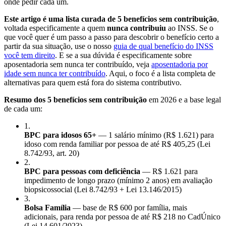
onde pedir cada um.
Este artigo é uma lista curada de 5 benefícios sem contribuição
,
voltada especificamente a quem
nunca contribuiu
ao INSS. Se o
que você quer é um passo a passo para descobrir o benefício certo a
partir da sua situação, use o nosso
guia de qual benefício do INSS
você tem direito
. E se a sua dúvida é especificamente sobre
aposentadoria sem nunca ter contribuído, veja
aposentadoria por
idade sem nunca ter contribuído
. Aqui, o foco é a lista completa de
alternativas para quem está fora do sistema contributivo.
Resumo dos 5 benefícios sem contribuição
em 2026 e a base legal
de cada um:
1
.
BPC para idosos 65+
— 1 salário mínimo (R$ 1.621) para
idoso com renda familiar por pessoa de até R$ 405,25 (Lei
8.742/93, art. 20)
2
.
BPC para pessoas com deficiência
— R$ 1.621 para
impedimento de longo prazo (mínimo 2 anos) em avaliação
biopsicossocial (Lei 8.742/93 + Lei 13.146/2015)
3
.
Bolsa Família
— base de R$ 600 por família, mais
adicionais, para renda por pessoa de até R$ 218 no CadÚnico
(Lei 14.601/2023)