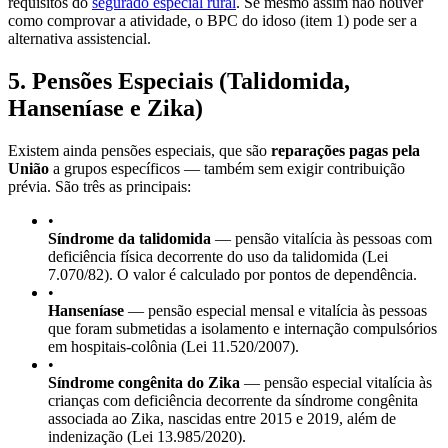
requisitos do
segurado especial rural
. Se mesmo assim não houver
como comprovar a atividade, o BPC do idoso (item 1) pode ser a
alternativa assistencial.
5. Pensões Especiais (Talidomida,
Hanseníase e Zika)
Existem ainda pensões especiais, que são
reparações pagas pela
União
a grupos específicos — também sem exigir contribuição
prévia. São três as principais:
•
Síndrome da talidomida
— pensão vitalícia às pessoas com
deficiência física decorrente do uso da talidomida (Lei
7.070/82). O valor é calculado por pontos de dependência.
•
Hanseníase
— pensão especial mensal e vitalícia às pessoas
que foram submetidas a isolamento e internação compulsórios
em hospitais-colônia (Lei 11.520/2007).
•
Síndrome congênita do Zika
— pensão especial vitalícia às
crianças com deficiência decorrente da síndrome congênita
associada ao Zika, nascidas entre 2015 e 2019, além de
indenização (Lei 13.985/2020).