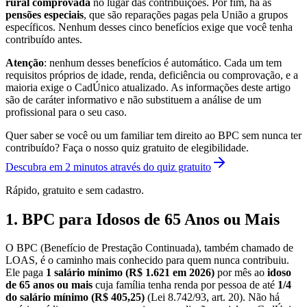
rural comprovada
no lugar das contribuições. Por fim, há as
pensões especiais
, que são reparações pagas pela União a grupos
específicos. Nenhum desses cinco benefícios exige que você tenha
contribuído antes.
Atenção
: nenhum desses benefícios é automático. Cada um tem
requisitos próprios de idade, renda, deficiência ou comprovação, e a
maioria exige o CadÚnico atualizado. As informações deste artigo
são de caráter informativo e não substituem a análise de um
profissional para o seu caso.
Quer saber se você ou um familiar tem direito ao BPC sem nunca ter
contribuído? Faça o nosso quiz gratuito de elegibilidade.
Descubra em 2 minutos através do quiz gratuito
Rápido, gratuito e sem cadastro.
1. BPC para Idosos de 65 Anos ou Mais
O BPC (Benefício de Prestação Continuada), também chamado de
LOAS, é o caminho mais conhecido para quem nunca contribuiu.
Ele paga
1 salário mínimo (R$ 1.621 em 2026)
por mês ao
idoso
de 65 anos ou mais
cuja família tenha renda por pessoa de até
1/4
do salário mínimo (R$ 405,25)
(Lei 8.742/93, art. 20). Não há