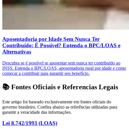
Aposentadoria por Idade Sem Nunca Ter
Contribuído: É Possível? Entenda o BPC/LOAS e
Alternativas
Descubra se é possível se aposentar sem nunca ter contribuído ao
INSS. Entenda o BPC/LOAS, aposentadoria rural por idade e como
começar a contribuir para garantir seu benefício.
📚 Fontes Oficiais e Referencias Legais
Este artigo foi baseado exclusivamente em fontes oficiais do
governo brasileiro. Confira abaixo as referências utilizadas para
garantir a veracidade das informações.
Lei 8.742/1993 (LOAS)