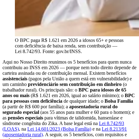
O BPC paga R$ 1.621 em 2026 a idosos 65+ e pessoas
com deficiência de baixa renda, sem contribuição —
Lei 8.742/93. Fonte: gov.br/INSS.
Aqui no Nosso Direito reunimos os 5 benefícios para quem nunca
contribuiu ao INSS em 2026 — porque nem todo direito depende de
carteira assinada ou de contribuição mensal. Existem benefícios
assistenciais
(pagos pela União a quem está em vulnerabilidade) e
um caminho
previdenciário sem contribuição em dinheiro
(o
trabalhador rural). Os principais são: o
BPC para idosos de 65
anos ou mais
(R$ 1.621 em 2026, igual ao salário mínimo); o
BPC
para pessoas com deficiência
de qualquer idade; o
Bolsa Família
(a partir de R$ 600 por família); a
aposentadoria rural do
segurado especial
(aos 55 anos para mulher e 60 para o homem); e
as
pensões especiais
para vítimas de talidomida, hanseníase e
síndrome congênita do Zika. A base legal está na
Lei 8.742/93
(LOAS)
, na
Lei 14.601/2023 (Bolsa Família)
e na
Lei 8.213/91
(aposentadoria rural)
. A seguir, os 5 benefícios, com requisitos e