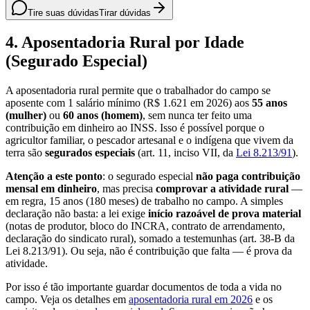
Tire suas dúvidas
Tirar dúvidas
4. Aposentadoria Rural por Idade
(Segurado Especial)
A aposentadoria rural permite que o trabalhador do campo se
aposente com 1 salário mínimo (R$ 1.621 em 2026) aos
55 anos
(mulher)
ou
60 anos (homem)
, sem nunca ter feito uma
contribuição em dinheiro ao INSS. Isso é possível porque o
agricultor familiar, o pescador artesanal e o indígena que vivem da
terra são
segurados especiais
(art. 11, inciso VII, da
Lei 8.213/91
).
Atenção a este ponto
: o segurado especial
não paga contribuição
mensal em dinheiro
, mas precisa
comprovar a atividade rural
—
em regra, 15 anos (180 meses) de trabalho no campo. A simples
declaração não basta: a lei exige
início razoável de prova material
(notas de produtor, bloco do INCRA, contrato de arrendamento,
declaração do sindicato rural), somado a testemunhas (art. 38-B da
Lei 8.213/91). Ou seja, não é contribuição que falta — é prova da
atividade.
Por isso é tão importante guardar documentos de toda a vida no
campo. Veja os detalhes em
aposentadoria rural em 2026
e os