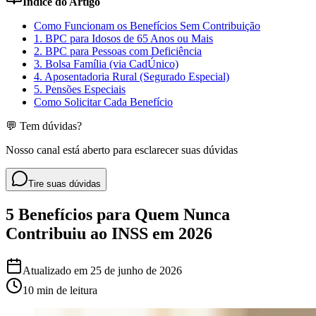
Índice do Artigo
Como Funcionam os Benefícios Sem Contribuição
1. BPC para Idosos de 65 Anos ou Mais
2. BPC para Pessoas com Deficiência
3. Bolsa Família (via CadÚnico)
4. Aposentadoria Rural (Segurado Especial)
5. Pensões Especiais
Como Solicitar Cada Benefício
💬 Tem dúvidas?
Nosso canal está aberto para esclarecer suas dúvidas
Tire suas dúvidas
5 Benefícios para Quem Nunca
Contribuiu ao INSS em 2026
Atualizado em
25 de junho de 2026
10 min
de leitura