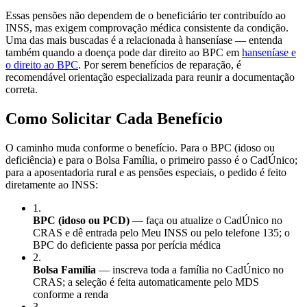
Essas pensões não dependem de o beneficiário ter contribuído ao
INSS, mas exigem comprovação médica consistente da condição.
Uma das mais buscadas é a relacionada à hanseníase — entenda
também quando a doença pode dar direito ao BPC em
hanseníase e
o direito ao BPC
. Por serem benefícios de reparação, é
recomendável orientação especializada para reunir a documentação
correta.
Como Solicitar Cada Benefício
O caminho muda conforme o benefício. Para o BPC (idoso ou
deficiência) e para o Bolsa Família, o primeiro passo é o CadÚnico;
para a aposentadoria rural e as pensões especiais, o pedido é feito
diretamente ao INSS:
1
.
BPC (idoso ou PCD)
— faça ou atualize o CadÚnico no
CRAS e dê entrada pelo Meu INSS ou pelo telefone 135; o
BPC do deficiente passa por perícia médica
2
.
Bolsa Família
— inscreva toda a família no CadÚnico no
CRAS; a seleção é feita automaticamente pelo MDS
conforme a renda
3
.