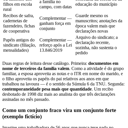
a família no
filhos em escola
educação do município
campo, com datas
rural
Recibos de safra,
Guarde mesmo os
Complementar —
cadernetas de
manuscritos; anotações da
ganham força em
fazendeiro, fichas
época valem mais que
conjunto
de cooperativa
declarações novas
Arquivo do sindicato; a
Papéis antigos do
Complementar —
declaração recente,
sindicato (filiação,
reforço após a Lei
sozinha, não sustenta o
mensalidades)
13.846/2019
pedido
Duas regras de leitura desse catálogo. Primeira:
documentos em
nome de terceiros da família valem
. Como a atividade é do grupo
familiar, a esposa aproveita as notas e o ITR em nome do marido, e
o filho aproveita os papéis do pai relativos aos anos em que
trabalhou na lavoura — é o sentido da Súmula 6 da TNU. Segunda:
contemporaneidade pesa mais que quantidade
. Um recibo
desbotado de 1998 diz mais ao analista do que três declarações
assinadas no mês passado.
Como um conjunto fraco vira um conjunto forte
(exemplo fictício)
Imagine uma trabalhadora de 56 anos que nunca teve nada no