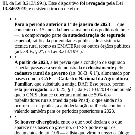
III, da Lei 8.213/1991). Esse dispositivo
foi revogado pela Lei
13.846/2019
, e o sistema trocou de eixo:
•
Para o período anterior a 1º de janeiro de 2023
— que
concentra os 15 anos da imensa maioria dos pedidos de hoje
—, a comprovação parte da
autodeclaração do segurado
especial
, ratificada por entidades públicas de assistência
técnica rural (como as EMATERs) ou outros órgãos públicos
(art. 38-B, § 2º, da Lei 8.213/1991).
•
A partir de 2023
, a lei previa que a condição de segurado
especial passasse a ser demonstrada
exclusivamente
pelo
cadastro rural do governo
(art. 38-B, § 1º), alimentado por
bases como o
CAF — Cadastro Nacional da Agricultura
Familiar
, que substituiu a antiga DAP. Esse prazo, porém,
está prorrogado
: o art. 25, § 1º, da EC 103/2019 o adiou até
que o CNIS alcance cobertura mínima de 50% dos
trabalhadores rurais (medida pela Pnad), o que ainda não
ocorreu — na prática, a autodeclaração ratificada continua
valendo também para os períodos posteriores a 2023.
•
Se houver divergência
entre o que você declara e o que
aparece nas bases do governo, o INSS pode exigir os
documentos do art. 106 — a lista que virou o nosso catálogo,