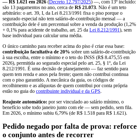
— R$ 1.621 em 2026
(
Decreto 12.797/2025
) —, com 13º incluído:
são 13 pagamentos no ano, cerca de
R$ 21.073
. Não é um teto
arbitrário: o art. 39, I, da Lei 8.213/1991 fixa o piso porque o
segurado especial não tem salário-de-contribuição mensal — a
contribuição dele é um percentual sobre a venda da produção (1,2%
+ 0,1% para acidente de trabalho, art. 25 da
Lei 8.212/1991
), sem
base individual para calcular uma média.
O único caminho para receber acima do piso é criar essa base:
contribuição facultativa de 20%
sobre um salário-de-contribuição
à sua escolha, entre o mínimo e o teto do INSS (R$ 8.475,55 em
2026), permitida ao segurado especial pelo art. 25, § 1º, da Lei
8.212/1991. É uma decisão de planejamento — faz sentido para
quem tem renda e anos pela frente; quem não contribui continua
com o piso garantido. A mecânica da guia, os códigos de
recolhimento e as alíquotas de quem contribui por conta própria
estão no guia do
contribuinte individual e da GPS
.
Reajuste automático:
por ser vinculado ao salário mínimo, o
benefício sobe todo janeiro junto com ele — sem pedido, sem fila.
Em 2026, o mínimo subiu 6,79% (de R$ 1.518 para R$ 1.621).
Pedido negado por falta de prova: reforce
o conjunto antes de recorrer