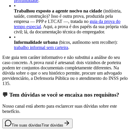
profundidade
.
•
Trabalhou exposto a agente nocivo na cidade
(indústria,
saúde, construção)? Isso é outra prova, produzida pela
empresa — PPP e LTCAT —, tratada no
guia da prova do
tempo especial
. Aqui, a prova é dos papéis da sua própria vida
civil; lá, da documentação técnica do empregador.
•
Informalidade urbana
(bicos, autônomo sem recolher):
trabalho informal sem carteira
.
Este guia tem caráter informativo e não substitui a análise do seu
caso concreto. A prova rural é artesanal: dois vizinhos de porteira
podem ter conjuntos documentais completamente diferentes. Na
dúvida sobre o que o seu histórico permite, procure um advogado
previdenciário, a Defensoria Pública ou o atendimento do INSS pelo
135.
💬 Tem dúvidas se você se encaixa nos requisitos?
Nosso canal está aberto para esclarecer suas dúvidas sobre este
benefício.
Tire suas dúvidas
Tirar dúvidas