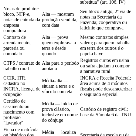
substitua" (art. 106, IV)
Notas de produtor:
Seu bloco antigo; 2ª via de
bloco, NFP-e,
Alta — mostram
notas na Secretaria da
notas de entrada da
produção vendida,
Fazenda; cooperativa ou
empresa
com data
laticínio que comprava
compradora
Contrato de
Alta — prova
Mesmo contratos simples
arrendamento,
quem explorava a
valem; para quem trabalha
parceria ou
terra e desde
em terra dos outros é o
comodato
quando
papel-chave
Registros curtos em usina
CTPS / contrato de
Alta para o período
ou safra ajudam a compor
trabalho rural
anotado
a narrativa rural
CCIR, ITR,
INCRA e Receita Federal;
Média-alta —
cadastro no
área acima de 4 módulos
situam a terra e o
INCRA, licença de
fiscais pode descaracterizar
vínculo com ela
ocupação
o segurado especial
Certidão de
Média — início de
casamento ou
prova clássico,
Cartório de registro civil;
nascimento com
inclusive em nome
base da Súmula 6 da TNU
profissão
do cônjuge
"lavrador"
Ficha de matrícula
Média — localiza
ou histórico dos
Secretaria da escola ou da