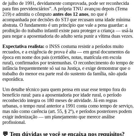
de julho de 1991, devidamente comprovada, pode ser reconhecida
para fins previdenciários”. A própria TNU avançou depois (Tema
219) e admitiu o cômputo
antes dos 12 anos
, no que é
acompanhada por decisões do STJ que recusam uma idade mínima
abstrata. O fundamento é um princípio que vale a pena guardar: a
proibição do trabalho infantil existe para proteger a criança — usá-la
para negar a aposentadoria do adulto seria punir a vítima duas vezes.
Expectativa realista:
o INSS costuma resistir a períodos muito
recuados, e a exigência de prova é alta — em geral documentos da
época em nome dos pais (certidões, notas, matrícula em escola
rural), confirmados por testemunhas. O reconhecimento do tempo de
infância frequentemente só sai na Justiça, e exige demonstrar que o
trabalho do menor era parte real do sustento da família, não ajuda
esporádica.
Um detalhe técnico para quem pensa em usar esse tempo fora do
benefício rural: para a aposentadoria por idade rural, o período
reconhecido integra os 180 meses de atividade. Já em regras
urbanas, o tempo rural anterior a 1991 conta como tempo de serviço,
mas não como carência (art. 55, § 2º), e períodos posteriores podem
exigir indenização — um planejamento que merece análise
profissional.
💬 Tem dúvidas se você se encaixa nos requisitos?