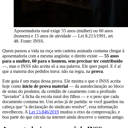
Aposentadoria rural exige 55 anos (mulher) ou 60 anos
(homem) e 15 anos de atividade — Lei 8.213/1991, art.
48. Fonte: INSS.
Quem passou a vida na roça sem carteira assinada costuma chegar à
aposentadoria com a mesma angústia: o direito existe —
55 anos
para a mulher, 60 para o homem, sem precisar ter contribuído
—, mas o INSS não aceita só a sua palavra. Ele quer papel. E é aí
que a maioria dos pedidos trava: não na regra, na
prova
.
Este guia é um mapa dessa prova. Ele mostra o que o INSS aceita
hoje como
início de prova material
— da autodeclaração ao bloco
de notas do produtor, da certidão de casamento com a profissão
“lavrador” à ficha da escola rural dos filhos — e o peso que cada
documento costuma ter. Um aviso já de partida: se você guardou na
cabeça que “a declaração do sindicato resolve”, essa informação
envelheceu. A
Lei 13.846/2019
mudou o eixo da comprovação, e
boa parte do que circula na internet ainda descreve o sistema antigo.