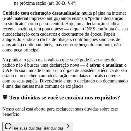
na próxima seção (art. 38-B, § 4º).
Cuidado com orientação desatualizada:
muita página na internet
(e até material impresso antigo) ainda ensina a “pedir a declaração
no sindicato” como passo central. Hoje, uma declaração sindical
recente, sozinha, tem pouco peso — o que o INSS confronta é a sua
autodeclaração com cadastros e documentos da época. Papéis
antigos do sindicato (ficha de filiação, contribuições sindicais de
anos atrás) continuam úteis, mas como
reforço
do conjunto, não
como peça principal.
Na prática, o gesto mais valioso que você pode fazer antes do
pedido não é buscar uma declaração nova — é
ativar e atualizar o
CAF
da sua unidade familiar no órgão de assistência técnica do seu
estado e preencher a autodeclaração com datas e locais coerentes
com os seus papéis. Divergência entre o declarado e o documentado
é uma das causas mais comuns de exigência.
💬 Tem dúvidas se você se encaixa nos requisitos?
Nosso canal está aberto para esclarecer suas dúvidas sobre este
benefício.
Tire suas dúvidas
Tirar dúvidas