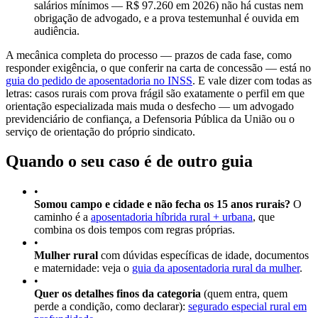
salários mínimos — R$ 97.260 em 2026) não há custas nem
obrigação de advogado, e a prova testemunhal é ouvida em
audiência.
A mecânica completa do processo — prazos de cada fase, como
responder exigência, o que conferir na carta de concessão — está no
guia do pedido de aposentadoria no INSS
. E vale dizer com todas as
letras: casos rurais com prova frágil são exatamente o perfil em que
orientação especializada mais muda o desfecho — um advogado
previdenciário de confiança, a Defensoria Pública da União ou o
serviço de orientação do próprio sindicato.
Quando o seu caso é de outro guia
•
Somou campo e cidade e não fecha os 15 anos rurais?
O
caminho é a
aposentadoria híbrida rural + urbana
, que
combina os dois tempos com regras próprias.
•
Mulher rural
com dúvidas específicas de idade, documentos
e maternidade: veja o
guia da aposentadoria rural da mulher
.
•
Quer os detalhes finos da categoria
(quem entra, quem
perde a condição, como declarar):
segurado especial rural em