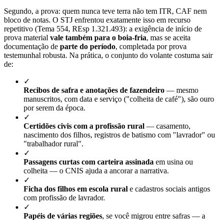
Segundo, a prova: quem nunca teve terra não tem ITR, CAF nem
bloco de notas. O STJ enfrentou exatamente isso em recurso
repetitivo (Tema 554, REsp 1.321.493): a exigência de início de
prova material
vale também para o boia-fria
, mas se aceita
documentação de
parte do período
, completada por prova
testemunhal robusta. Na prática, o conjunto do volante costuma sair
de:
✓
Recibos de safra e anotações de fazendeiro
— mesmo
manuscritos, com data e serviço ("colheita de café"), são ouro
por serem da época.
✓
Certidões civis com a profissão rural
— casamento,
nascimento dos filhos, registros de batismo com "lavrador" ou
"trabalhador rural".
✓
Passagens curtas com carteira assinada
em usina ou
colheita — o CNIS ajuda a ancorar a narrativa.
✓
Ficha dos filhos em escola rural
e cadastros sociais antigos
com profissão de lavrador.
✓
Papéis de várias regiões
, se você migrou entre safras — a