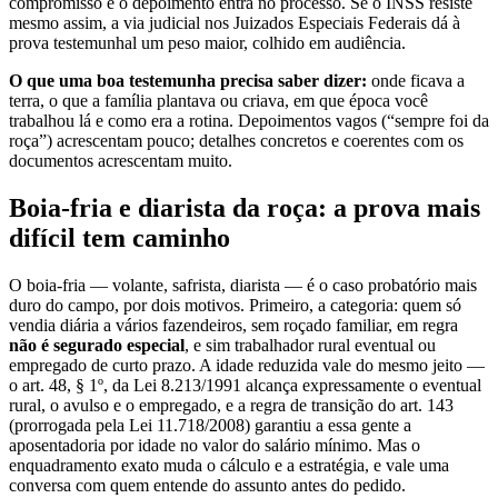
compromisso e o depoimento entra no processo. Se o INSS resiste
mesmo assim, a via judicial nos Juizados Especiais Federais dá à
prova testemunhal um peso maior, colhido em audiência.
O que uma boa testemunha precisa saber dizer:
onde ficava a
terra, o que a família plantava ou criava, em que época você
trabalhou lá e como era a rotina. Depoimentos vagos (“sempre foi da
roça”) acrescentam pouco; detalhes concretos e coerentes com os
documentos acrescentam muito.
Boia-fria e diarista da roça: a prova mais
difícil tem caminho
O boia-fria — volante, safrista, diarista — é o caso probatório mais
duro do campo, por dois motivos. Primeiro, a categoria: quem só
vendia diária a vários fazendeiros, sem roçado familiar, em regra
não é segurado especial
, e sim trabalhador rural eventual ou
empregado de curto prazo. A idade reduzida vale do mesmo jeito —
o art. 48, § 1º, da Lei 8.213/1991 alcança expressamente o eventual
rural, o avulso e o empregado, e a regra de transição do art. 143
(prorrogada pela Lei 11.718/2008) garantiu a essa gente a
aposentadoria por idade no valor do salário mínimo. Mas o
enquadramento exato muda o cálculo e a estratégia, e vale uma
conversa com quem entende do assunto antes do pedido.