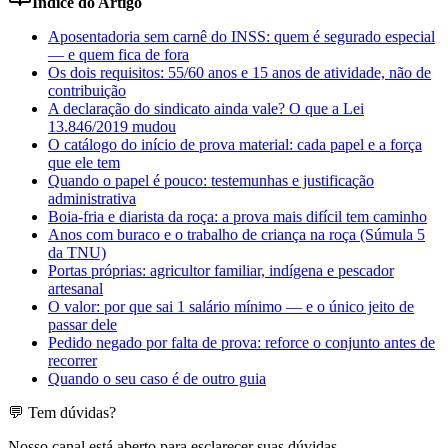
Índice do Artigo
Aposentadoria sem carnê do INSS: quem é segurado especial
— e quem fica de fora
Os dois requisitos: 55/60 anos e 15 anos de atividade, não de
contribuição
A declaração do sindicato ainda vale? O que a Lei
13.846/2019 mudou
O catálogo do início de prova material: cada papel e a força
que ele tem
Quando o papel é pouco: testemunhas e justificação
administrativa
Boia-fria e diarista da roça: a prova mais difícil tem caminho
Anos com buraco e o trabalho de criança na roça (Súmula 5
da TNU)
Portas próprias: agricultor familiar, indígena e pescador
artesanal
O valor: por que sai 1 salário mínimo — e o único jeito de
passar dele
Pedido negado por falta de prova: reforce o conjunto antes de
recorrer
Quando o seu caso é de outro guia
💬 Tem dúvidas?
Nosso canal está aberto para esclarecer suas dúvidas