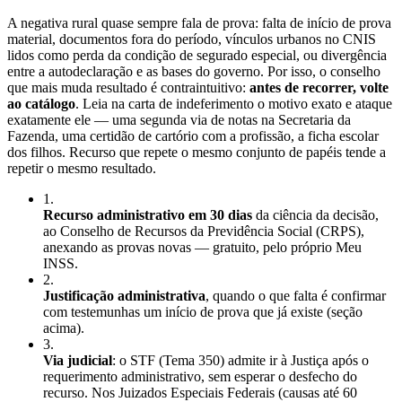
A negativa rural quase sempre fala de prova: falta de início de prova
material, documentos fora do período, vínculos urbanos no CNIS
lidos como perda da condição de segurado especial, ou divergência
entre a autodeclaração e as bases do governo. Por isso, o conselho
que mais muda resultado é contraintuitivo:
antes de recorrer, volte
ao catálogo
. Leia na carta de indeferimento o motivo exato e ataque
exatamente ele — uma segunda via de notas na Secretaria da
Fazenda, uma certidão de cartório com a profissão, a ficha escolar
dos filhos. Recurso que repete o mesmo conjunto de papéis tende a
repetir o mesmo resultado.
1
.
Recurso administrativo em 30 dias
da ciência da decisão,
ao Conselho de Recursos da Previdência Social (CRPS),
anexando as provas novas — gratuito, pelo próprio Meu
INSS.
2
.
Justificação administrativa
, quando o que falta é confirmar
com testemunhas um início de prova que já existe (seção
acima).
3
.
Via judicial
: o STF (Tema 350) admite ir à Justiça após o
requerimento administrativo, sem esperar o desfecho do
recurso. Nos Juizados Especiais Federais (causas até 60