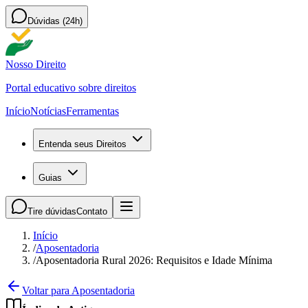
Dúvidas (24h)
Nosso Direito
Portal educativo sobre direitos
Início
Notícias
Ferramentas
Entenda seus Direitos
Guias
Tire dúvidas
Contato
Início
/
Aposentadoria
/
Aposentadoria Rural 2026: Requisitos e Idade Mínima
Voltar para Aposentadoria