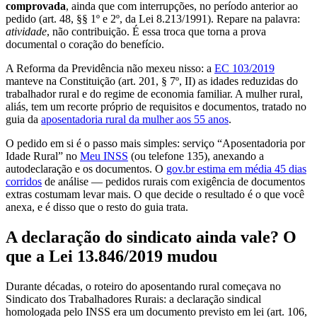
comprovada
, ainda que com interrupções, no período anterior ao
pedido (art. 48, §§ 1º e 2º, da Lei 8.213/1991). Repare na palavra:
atividade
, não contribuição. É essa troca que torna a prova
documental o coração do benefício.
A Reforma da Previdência não mexeu nisso: a
EC 103/2019
manteve na Constituição (art. 201, § 7º, II) as idades reduzidas do
trabalhador rural e do regime de economia familiar. A mulher rural,
aliás, tem um recorte próprio de requisitos e documentos, tratado no
guia da
aposentadoria rural da mulher aos 55 anos
.
O pedido em si é o passo mais simples: serviço “Aposentadoria por
Idade Rural” no
Meu INSS
(ou telefone 135), anexando a
autodeclaração e os documentos. O
gov.br estima em média 45 dias
corridos
de análise — pedidos rurais com exigência de documentos
extras costumam levar mais. O que decide o resultado é o que você
anexa, e é disso que o resto do guia trata.
A declaração do sindicato ainda vale? O
que a Lei 13.846/2019 mudou
Durante décadas, o roteiro do aposentando rural começava no
Sindicato dos Trabalhadores Rurais: a declaração sindical
homologada pelo INSS era um documento previsto em lei (art. 106,