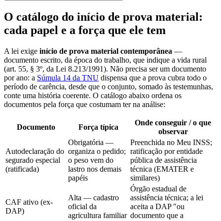
O catálogo do início de prova material:
cada papel e a força que ele tem
A lei exige
início de prova material contemporânea
—
documento escrito, da época do trabalho, que indique a vida rural
(art. 55, § 3º, da Lei 8.213/1991). Não precisa ser um documento
por ano: a
Súmula 14 da TNU
dispensa que a prova cubra todo o
período de carência, desde que o conjunto, somado às testemunhas,
conte uma história coerente. O catálogo abaixo ordena os
documentos pela força que costumam ter na análise:
Onde conseguir / o que
Documento
Força típica
observar
Obrigatória —
Preenchida no Meu INSS;
Autodeclaração do
organiza o pedido;
ratificação por entidade
segurado especial
o peso vem do
pública de assistência
(ratificada)
lastro nos demais
técnica (EMATER e
papéis
similares)
Órgão estadual de
Alta — cadastro
assistência técnica; a lei
CAF ativo (ex-
oficial da
aceita a DAP "ou
DAP)
agricultura familiar
documento que a