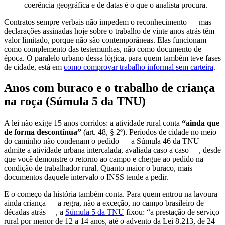
coerência geográfica e de datas é o que o analista procura.
Contratos sempre verbais não impedem o reconhecimento — mas
declarações assinadas hoje sobre o trabalho de vinte anos atrás têm
valor limitado, porque não são contemporâneas. Elas funcionam
como complemento das testemunhas, não como documento de
época. O paralelo urbano dessa lógica, para quem também teve fases
de cidade, está em
como comprovar trabalho informal sem carteira
.
Anos com buraco e o trabalho de criança
na roça (Súmula 5 da TNU)
A lei não exige 15 anos corridos: a atividade rural conta
“ainda que
de forma descontínua”
(art. 48, § 2º). Períodos de cidade no meio
do caminho não condenam o pedido — a Súmula 46 da TNU
admite a atividade urbana intercalada, avaliada caso a caso —, desde
que você demonstre o retorno ao campo e chegue ao pedido na
condição de trabalhador rural. Quanto maior o buraco, mais
documentos daquele intervalo o INSS tende a pedir.
E o começo da história também conta. Para quem entrou na lavoura
ainda criança — a regra, não a exceção, no campo brasileiro de
décadas atrás —, a
Súmula 5 da TNU
fixou: “a prestação de serviço
rural por menor de 12 a 14 anos, até o advento da Lei 8.213, de 24