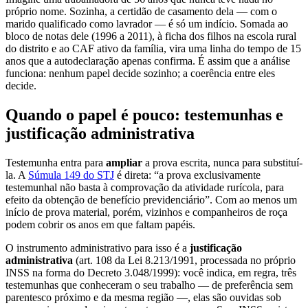
próprio nome. Sozinha, a certidão de casamento dela — com o
marido qualificado como lavrador — é só um indício. Somada ao
bloco de notas dele (1996 a 2011), à ficha dos filhos na escola rural
do distrito e ao CAF ativo da família, vira uma linha do tempo de 15
anos que a autodeclaração apenas confirma. É assim que a análise
funciona: nenhum papel decide sozinho; a coerência entre eles
decide.
Quando o papel é pouco: testemunhas e
justificação administrativa
Testemunha entra para
ampliar
a prova escrita, nunca para substituí-
la. A
Súmula 149 do STJ
é direta: “a prova exclusivamente
testemunhal não basta à comprovação da atividade rurícola, para
efeito da obtenção de benefício previdenciário”. Com ao menos um
início de prova material, porém, vizinhos e companheiros de roça
podem cobrir os anos em que faltam papéis.
O instrumento administrativo para isso é a
justificação
administrativa
(art. 108 da Lei 8.213/1991, processada no próprio
INSS na forma do Decreto 3.048/1999): você indica, em regra, três
testemunhas que conheceram o seu trabalho — de preferência sem
parentesco próximo e da mesma região —, elas são ouvidas sob