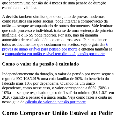
que separam uma pensão de 4 meses de uma pensão de duração
estendida ou vitalícia.
A decisão também sinaliza que o conjunto de provas modernas,
como registros em redes sociais, pode integrar a comprovação da
união — sempre acompanhado de outros documentos. Vale lembrar
que cada processo é individual: trata-se de uma sentença de primeira
instância, e o INSS pode recorrer. Por isso, não há garantia
automática de resultado idêntico em outros casos. Para conhecer
todos os documentos que costumam ser aceitos, veja o guia das
6
provas de união estável para pensão por morte
e entenda também se
a
companheira em união estável tem direito à pensão por morte
.
Como o valor da pensão é calculado
Independentemente da duração, o valor da pensão por morte segue a
regra da
EC 103/2019
: uma cota familiar de 50% do benefício do
falecido mais 10% por dependente. Quando há um único
dependente, como nesse caso, o valor corresponde a
60%
(50% +
10%) — sempre respeitado o piso de 1 salário mínimo (R$ 1.621 em
2026) quando a pensão é a única renda. Veja como fazer a conta no
nosso guia de
cálculo do valor da pensão por morte
.
Como Comprovar União Estável ao Pedir