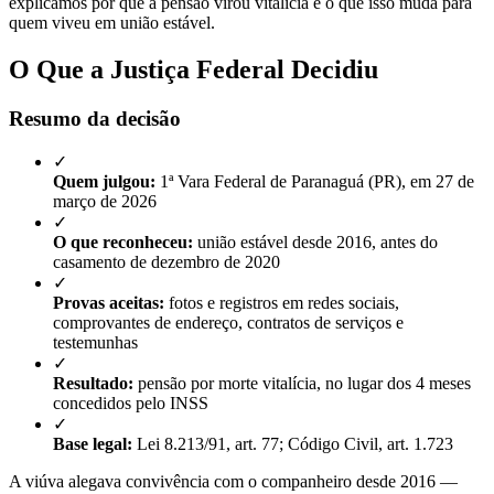
explicamos por que a pensão virou vitalícia e o que isso muda para
quem viveu em união estável.
O Que a Justiça Federal Decidiu
Resumo da decisão
✓
Quem julgou:
1ª Vara Federal de Paranaguá (PR), em 27 de
março de 2026
✓
O que reconheceu:
união estável desde 2016, antes do
casamento de dezembro de 2020
✓
Provas aceitas:
fotos e registros em redes sociais,
comprovantes de endereço, contratos de serviços e
testemunhas
✓
Resultado:
pensão por morte vitalícia, no lugar dos 4 meses
concedidos pelo INSS
✓
Base legal:
Lei 8.213/91, art. 77; Código Civil, art. 1.723
A viúva alegava convivência com o companheiro desde 2016 —