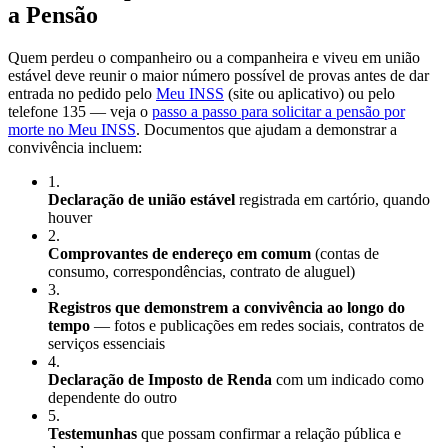
a Pensão
Quem perdeu o companheiro ou a companheira e viveu em união
estável deve reunir o maior número possível de provas antes de dar
entrada no pedido pelo
Meu INSS
(site ou aplicativo) ou pelo
telefone 135 — veja o
passo a passo para solicitar a pensão por
morte no Meu INSS
. Documentos que ajudam a demonstrar a
convivência incluem:
1
.
Declaração de união estável
registrada em cartório, quando
houver
2
.
Comprovantes de endereço em comum
(contas de
consumo, correspondências, contrato de aluguel)
3
.
Registros que demonstrem a convivência ao longo do
tempo
— fotos e publicações em redes sociais, contratos de
serviços essenciais
4
.
Declaração de Imposto de Renda
com um indicado como
dependente do outro
5
.
Testemunhas
que possam confirmar a relação pública e