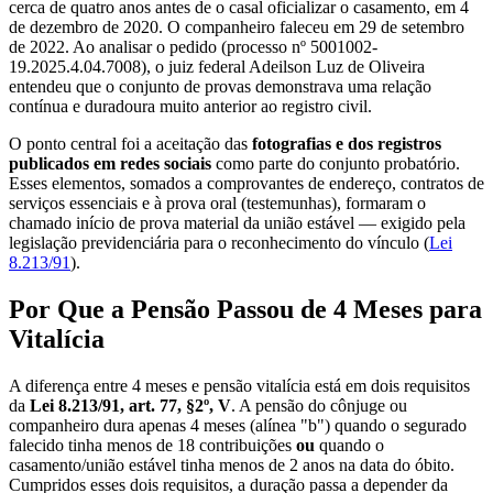
cerca de quatro anos antes de o casal oficializar o casamento, em 4
de dezembro de 2020. O companheiro faleceu em 29 de setembro
de 2022. Ao analisar o pedido (processo nº 5001002-
19.2025.4.04.7008), o juiz federal Adeilson Luz de Oliveira
entendeu que o conjunto de provas demonstrava uma relação
contínua e duradoura muito anterior ao registro civil.
O ponto central foi a aceitação das
fotografias e dos registros
publicados em redes sociais
como parte do conjunto probatório.
Esses elementos, somados a comprovantes de endereço, contratos de
serviços essenciais e à prova oral (testemunhas), formaram o
chamado início de prova material da união estável — exigido pela
legislação previdenciária para o reconhecimento do vínculo (
Lei
8.213/91
).
Por Que a Pensão Passou de 4 Meses para
Vitalícia
A diferença entre 4 meses e pensão vitalícia está em dois requisitos
da
Lei 8.213/91, art. 77, §2º, V
. A pensão do cônjuge ou
companheiro dura apenas 4 meses (alínea "b") quando o segurado
falecido tinha menos de 18 contribuições
ou
quando o
casamento/união estável tinha menos de 2 anos na data do óbito.
Cumpridos esses dois requisitos, a duração passa a depender da