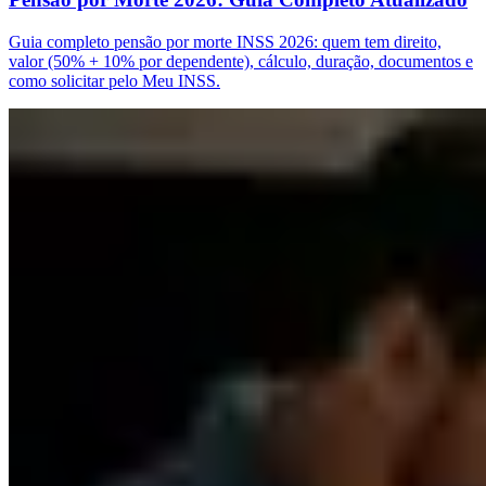
Guia completo pensão por morte INSS 2026: quem tem direito,
valor (50% + 10% por dependente), cálculo, duração, documentos e
como solicitar pelo Meu INSS.