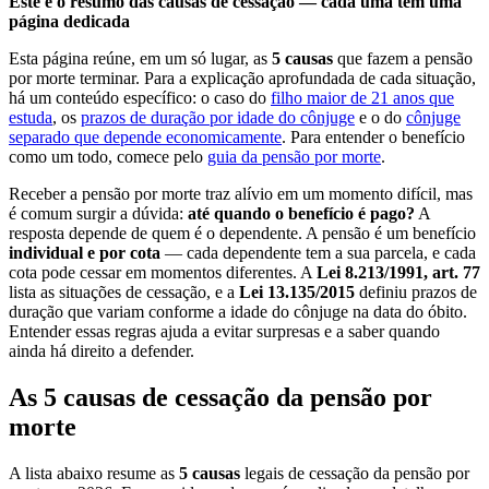
Este é o resumo das causas de cessação — cada uma tem uma
página dedicada
Esta página reúne, em um só lugar, as
5 causas
que fazem a pensão
por morte terminar. Para a explicação aprofundada de cada situação,
há um conteúdo específico: o caso do
filho maior de 21 anos que
estuda
, os
prazos de duração por idade do cônjuge
e o do
cônjuge
separado que depende economicamente
. Para entender o benefício
como um todo, comece pelo
guia da pensão por morte
.
Receber a pensão por morte traz alívio em um momento difícil, mas
é comum surgir a dúvida:
até quando o benefício é pago?
A
resposta depende de quem é o dependente. A pensão é um benefício
individual e por cota
— cada dependente tem a sua parcela, e cada
cota pode cessar em momentos diferentes. A
Lei 8.213/1991, art. 77
lista as situações de cessação, e a
Lei 13.135/2015
definiu prazos de
duração que variam conforme a idade do cônjuge na data do óbito.
Entender essas regras ajuda a evitar surpresas e a saber quando
ainda há direito a defender.
As 5 causas de cessação da pensão por
morte
A lista abaixo resume as
5 causas
legais de cessação da pensão por