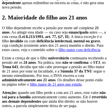
dependente
apenas redistribui ou encerra as cotas, e não gera uma
nova pensão.
2. Maioridade do filho aos 21 anos
O filho dependente recebe a pensão por morte até completar
21
anos
. Ao atingir essa idade — ou caso seja
emancipado
antes —, a
cota cessa (
Lei 8.213/1991, art. 77, §2º, II
). A única exceção é o
filho
inválido
ou com
deficiência intelectual, mental ou grave
,
cuja condição (existente antes dos 21 anos) mantém o direito. Para
esses casos, veja o conteúdo sobre o
filho maior com deficiência
.
Existe a crença de que o filho
universitário
continuaria recebendo a
pensão até os
24 anos
. Na prática, isso
não se confirma
: o
STJ
, no
Tema 643
, decidiu que não cabe prorrogar a pensão ao filho maior
de 21 anos por estar na faculdade, e a
Súmula 37 da TNU
segue o
mesmo entendimento. Por isso, o INSS encerra a cota
administrativamente aos 21 anos
. Os detalhes desse ponto estão
na página sobre o
filho maior de 21 anos que estuda
.
Atenção:
quando um filho perde a cota aos 21 anos, esse valor
não
vai para a família
automaticamente como aumento. Ele é
revertido
aos demais dependentes
que ainda têm direito; se não houver
outros, a parcela simplesmente deixa de ser paga.