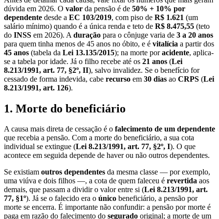
dúvida em 2026. O
valor
da pensão é de
50% + 10% por
dependente
desde a
EC 103/2019
, com piso de
R$ 1.621
(um
salário mínimo) quando é a única renda e teto de
R$ 8.475,55
(teto
do
INSS
em 2026). A
duração
para o cônjuge varia de
3 a 20 anos
para quem tinha menos de 45 anos no óbito, e é
vitalícia
a partir dos
45 anos
(tabela da
Lei 13.135/2015
); na morte por
acidente
, aplica-
se a tabela por idade. Já o filho recebe até os
21 anos
(
Lei
8.213/1991, art. 77, §2º, II
), salvo invalidez. Se o benefício for
cessado de forma indevida, cabe
recurso
em
30 dias
ao
CRPS
(
Lei
8.213/1991, art. 126
).
1. Morte do beneficiário
A causa mais direta de cessação é o
falecimento de um dependente
que recebia a pensão. Com a morte do beneficiário, a sua cota
individual se extingue (
Lei 8.213/1991, art. 77, §2º, I
). O que
acontece em seguida depende de haver ou não outros dependentes.
Se existiam
outros dependentes
da mesma classe — por exemplo,
uma viúva e dois filhos —, a cota de quem faleceu é
revertida
aos
demais, que passam a dividir o valor entre si (
Lei 8.213/1991, art.
77, §1º
). Já se o falecido era o
único
beneficiário, a pensão por
morte se encerra. É importante não confundir: a pensão por morte é
paga em razão do falecimento do
segurado
original; a morte de um