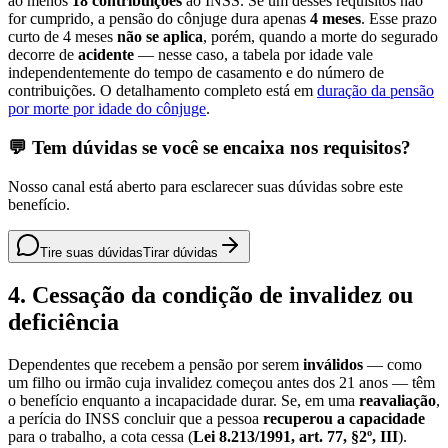
ao menos
18 contribuições
ao INSS. Se um desses requisitos não
for cumprido, a pensão do cônjuge dura apenas
4 meses
. Esse prazo
curto de 4 meses
não se aplica
, porém, quando a morte do segurado
decorre de
acidente
— nesse caso, a tabela por idade vale
independentemente do tempo de casamento e do número de
contribuições. O detalhamento completo está em
duração da pensão
por morte por idade do cônjuge
.
💬 Tem dúvidas se você se encaixa nos requisitos?
Nosso canal está aberto para esclarecer suas dúvidas sobre este
benefício.
Tire suas dúvidas
Tirar dúvidas
4. Cessação da condição de invalidez ou
deficiência
Dependentes que recebem a pensão por serem
inválidos
— como
um filho ou irmão cuja invalidez começou antes dos 21 anos — têm
o benefício enquanto a incapacidade durar. Se, em uma
reavaliação
,
a perícia do INSS concluir que a pessoa
recuperou a capacidade
para o trabalho, a cota cessa (
Lei 8.213/1991, art. 77, §2º, III
).