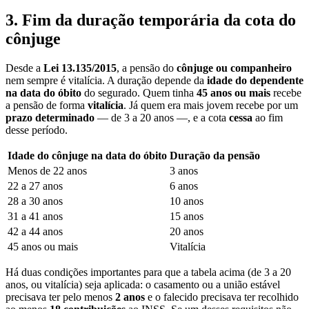
3. Fim da duração temporária da cota do
cônjuge
Desde a
Lei 13.135/2015
, a pensão do
cônjuge ou companheiro
nem sempre é vitalícia. A duração depende da
idade do dependente
na data do óbito
do segurado. Quem tinha
45 anos ou mais
recebe
a pensão de forma
vitalícia
. Já quem era mais jovem recebe por um
prazo determinado
— de 3 a 20 anos —, e a cota
cessa
ao fim
desse período.
Idade do cônjuge na data do óbito
Duração da pensão
Menos de 22 anos
3 anos
22 a 27 anos
6 anos
28 a 30 anos
10 anos
31 a 41 anos
15 anos
42 a 44 anos
20 anos
45 anos ou mais
Vitalícia
Há duas condições importantes para que a tabela acima (de 3 a 20
anos, ou vitalícia) seja aplicada: o casamento ou a união estável
precisava ter pelo menos
2 anos
e o falecido precisava ter recolhido