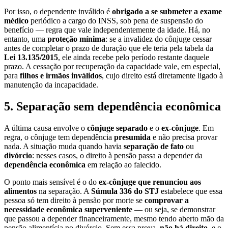
Por isso, o dependente inválido é
obrigado a se submeter a exame
médico
periódico a cargo do INSS, sob pena de suspensão do
benefício — regra que vale independentemente da idade. Há, no
entanto, uma
proteção mínima
: se a invalidez do cônjuge cessar
antes de completar o prazo de duração que ele teria pela tabela da
Lei 13.135/2015
, ele ainda recebe pelo período restante daquele
prazo. A cessação por recuperação da capacidade vale, em especial,
para
filhos e irmãos inválidos
, cujo direito está diretamente ligado à
manutenção da incapacidade.
5. Separação sem dependência econômica
A última causa envolve o
cônjuge separado
e o
ex-cônjuge
. Em
regra, o cônjuge tem dependência
presumida
e não precisa provar
nada. A situação muda quando havia
separação de fato
ou
divórcio
: nesses casos, o direito à pensão passa a depender da
dependência econômica
em relação ao falecido.
O ponto mais sensível é o do
ex-cônjuge que renunciou aos
alimentos
na separação. A
Súmula 336 do STJ
estabelece que essa
pessoa só tem direito à pensão por morte se
comprovar a
necessidade econômica superveniente
— ou seja, se demonstrar
que passou a depender financeiramente, mesmo tendo aberto mão da
pensão alimentícia no divórcio. Sem essa prova,
não há direito
, e o