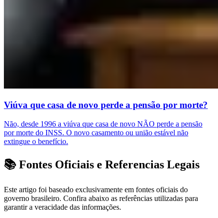
Viúva que casa de novo perde a pensão por morte?
Não, desde 1996 a viúva que casa de novo NÃO perde a pensão
por morte do INSS. O novo casamento ou união estável não
extingue o benefício.
📚 Fontes Oficiais e Referencias Legais
Este artigo foi baseado exclusivamente em fontes oficiais do
governo brasileiro. Confira abaixo as referências utilizadas para
garantir a veracidade das informações.