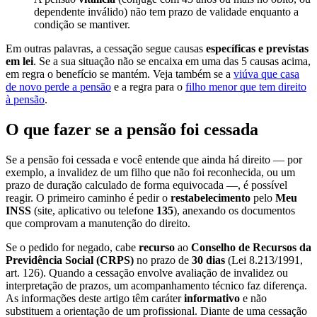
dependente inválido) não tem prazo de validade enquanto a
condição se mantiver.
Em outras palavras, a cessação segue causas
específicas e previstas
em lei
. Se a sua situação não se encaixa em uma das 5 causas acima,
em regra o benefício se mantém. Veja também se a
viúva que casa
de novo perde a pensão
e a regra para o
filho menor que tem direito
à pensão
.
O que fazer se a pensão foi cessada
Se a pensão foi cessada e você entende que ainda há direito — por
exemplo, a invalidez de um filho que não foi reconhecida, ou um
prazo de duração calculado de forma equivocada —, é possível
reagir. O primeiro caminho é pedir o
restabelecimento
pelo
Meu
INSS
(site, aplicativo ou telefone
135
), anexando os documentos
que comprovam a manutenção do direito.
Se o pedido for negado, cabe
recurso
ao
Conselho de Recursos da
Previdência Social (CRPS)
no prazo de
30 dias
(Lei 8.213/1991,
art. 126). Quando a cessação envolve avaliação de invalidez ou
interpretação de prazos, um acompanhamento técnico faz diferença.
As informações deste artigo têm caráter
informativo
e não
substituem a orientação de um profissional. Diante de uma cessação