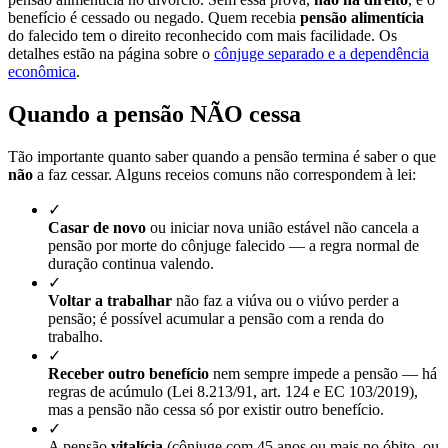
benefício é cessado ou negado. Quem recebia
pensão alimentícia
do falecido tem o direito reconhecido com mais facilidade. Os
detalhes estão na página sobre o
cônjuge separado e a dependência
econômica
.
Quando a pensão NÃO cessa
Tão importante quanto saber quando a pensão termina é saber o que
não
a faz cessar. Alguns receios comuns não correspondem à lei:
✓
Casar de novo
ou iniciar nova união estável não cancela a
pensão por morte do cônjuge falecido — a regra normal de
duração continua valendo.
✓
Voltar a trabalhar
não faz a viúva ou o viúvo perder a
pensão; é possível acumular a pensão com a renda do
trabalho.
✓
Receber outro benefício
nem sempre impede a pensão — há
regras de acúmulo (Lei 8.213/91, art. 124 e EC 103/2019),
mas a pensão não cessa só por existir outro benefício.
✓
A pensão
vitalícia
(cônjuge com 45 anos ou mais no óbito, ou