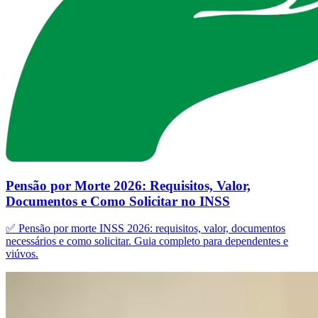
Pensão por Morte 2026: Requisitos, Valor,
Documentos e Como Solicitar no INSS
✅ Pensão por morte INSS 2026: requisitos, valor, documentos
necessários e como solicitar. Guia completo para dependentes e
viúvos.