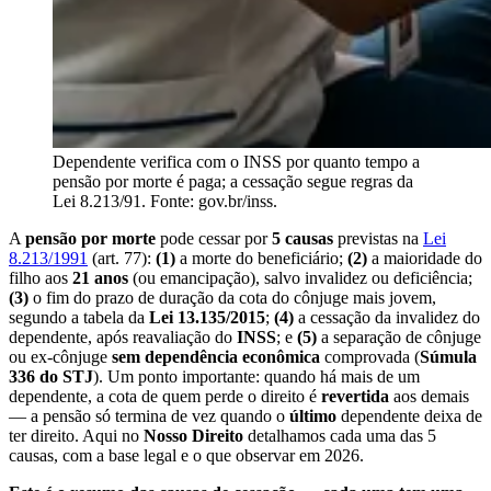
Dependente verifica com o INSS por quanto tempo a
pensão por morte é paga; a cessação segue regras da
Lei 8.213/91. Fonte: gov.br/inss.
A
pensão por morte
pode cessar por
5 causas
previstas na
Lei
8.213/1991
(art. 77):
(1)
a morte do beneficiário;
(2)
a maioridade do
filho aos
21 anos
(ou emancipação), salvo invalidez ou deficiência;
(3)
o fim do prazo de duração da cota do cônjuge mais jovem,
segundo a tabela da
Lei 13.135/2015
;
(4)
a cessação da invalidez do
dependente, após reavaliação do
INSS
; e
(5)
a separação de cônjuge
ou ex-cônjuge
sem dependência econômica
comprovada (
Súmula
336 do STJ
). Um ponto importante: quando há mais de um
dependente, a cota de quem perde o direito é
revertida
aos demais
— a pensão só termina de vez quando o
último
dependente deixa de
ter direito. Aqui no
Nosso Direito
detalhamos cada uma das 5
causas, com a base legal e o que observar em 2026.