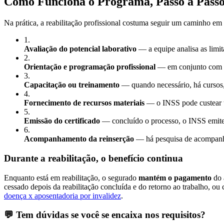
Como Funciona o Programa, Passo a Pass
Na prática, a reabilitação profissional costuma seguir um caminho em
1
.
Avaliação do potencial laborativo
— a equipe analisa as limit
2
.
Orientação e programação profissional
— em conjunto com o 
3
.
Capacitação ou treinamento
— quando necessário, há cursos, 
4
.
Fornecimento de recursos materiais
— o INSS pode custear t
5
.
Emissão do certificado
— concluído o processo, o INSS emite o 
6
.
Acompanhamento da reinserção
— há pesquisa de acompanha
Durante a reabilitação, o benefício continua
Enquanto está em reabilitação, o segurado
mantém o pagamento
do 
cessado depois da reabilitação concluída e do retorno ao trabalho, ou
doença x aposentadoria por invalidez
.
💬 Tem dúvidas se você se encaixa nos requisitos?