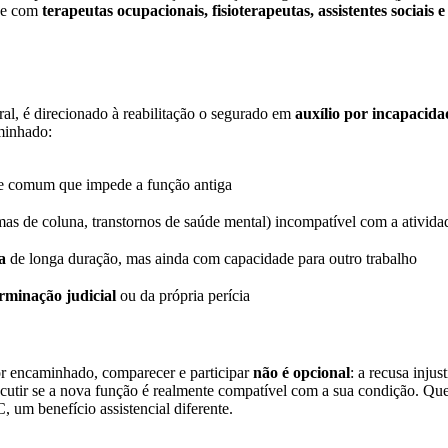
ipe com
terapeutas ocupacionais, fisioterapeutas, assistentes sociais 
ral, é direcionado à reabilitação o segurado em
auxílio por incapacid
minhado:
te comum que impede a função antiga
 de coluna, transtornos de saúde mental) incompatível com a ativida
a
de longa duração, mas ainda com capacidade para outro trabalho
rminação judicial
ou da própria perícia
or encaminhado, comparecer e participar
não é opcional
: a recusa injus
discutir se a nova função é realmente compatível com a sua condição. Q
 um benefício assistencial diferente.