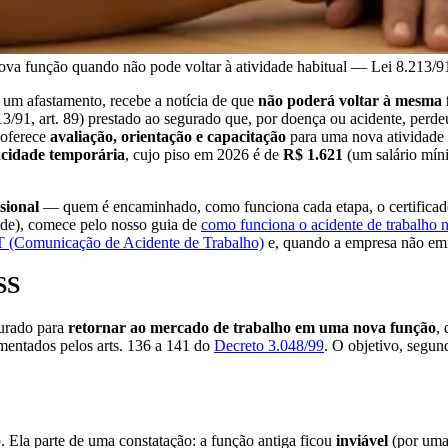
nova função quando não pode voltar à atividade habitual — Lei 8.213/91
um afastamento, recebe a notícia de que
não poderá voltar à mesma
3/91, art. 89) prestado ao segurado que, por doença ou acidente, perdeu
 oferece
avaliação, orientação e capacitação
para uma nova atividade 
acidade temporária
, cujo piso em 2026 é de
R$ 1.621
(um salário mín
sional
— quem é encaminhado, como funciona cada etapa, o certificado 
ade), comece pelo nosso guia de
como funciona o acidente de trabalho
 (Comunicação de Acidente de Trabalho)
e, quando a empresa não em
SS
gurado para
retornar ao mercado de trabalho em uma nova função
,
mentados pelos arts. 136 a 141 do
Decreto 3.048/99
. O objetivo, segun
 Ela parte de uma constatação: a função antiga ficou
inviável
(por uma 