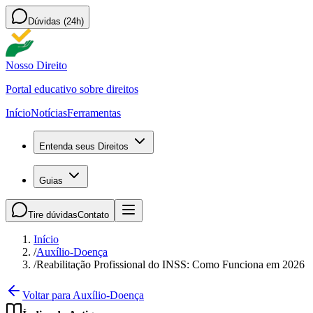
Dúvidas (24h)
Nosso Direito
Portal educativo sobre direitos
Início
Notícias
Ferramentas
Entenda seus Direitos
Guias
Tire dúvidas
Contato
Início
/
Auxílio-Doença
/
Reabilitação Profissional do INSS: Como Funciona em 2026
Voltar para Auxílio-Doença