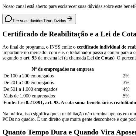
Nosso canal está aberto para esclarecer suas dúvidas sobre este benefí
Tire suas dúvidas
Tirar dúvidas
Certificado de Reabilitação e a Lei de Cotas
Ao final do programa, o INSS emite o
certificado individual de reab
importante no mercado: com ele, o trabalhador passa a contar para a
c
segundo o
art. 93
da mesma lei (a chamada
Lei de Cotas
). O percen
Nº de empregados na empresa
De 100 a 200 empregados
2%
De 201 a 500 empregados
3%
De 501 a 1.000 empregados
4%
Mais de 1.000 empregados
5%
Fonte: Lei 8.213/91, art. 93. A cota soma beneficiários reabilitado
Na prática, isso significa que a reabilitação não termina apenas em um
PCDs no quadro. É um direito que muita gente desconhece e que pode
Quanto Tempo Dura e Quando Vira Apose