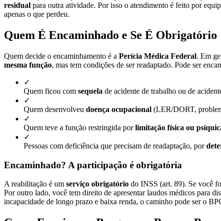
residual
para outra atividade. Por isso o atendimento é feito por equ
apenas o que perdeu.
Quem É Encaminhado e Se É Obrigatório
Quem decide o encaminhamento é a
Perícia Médica Federal
. Em ge
mesma função
, mas tem condições de ser readaptado. Pode ser enca
✓
Quem ficou com
sequela
de acidente de trabalho ou de aciden
✓
Quem desenvolveu
doença ocupacional
(LER/DORT, problemas
✓
Quem teve a função restringida por
limitação física ou psíquic
✓
Pessoas com deficiência que precisam de readaptação, por
dete
Encaminhado? A participação é obrigatória
A reabilitação é um
serviço obrigatório
do INSS (art. 89). Se você f
Por outro lado, você tem direito de apresentar laudos médicos para 
incapacidade de longo prazo e baixa renda, o caminho pode ser o BPC,