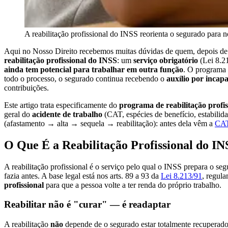
A reabilitação profissional do INSS reorienta o segurado para 
Aqui no Nosso Direito recebemos muitas dúvidas de quem, depois de 
reabilitação profissional do INSS
: um
serviço obrigatório
(Lei 8.21
ainda tem potencial para trabalhar em outra função
. O programa
todo o processo, o segurado continua recebendo o
auxílio por incap
contribuições.
Este artigo trata especificamente do
programa de reabilitação profis
geral do
acidente de trabalho
(CAT, espécies de benefício, estabilid
(afastamento → alta → sequela → reabilitação): antes dela vêm a
CAT
O Que É a Reabilitação Profissional do IN
A reabilitação profissional é o serviço pelo qual o INSS prepara o se
fazia antes. A base legal está nos
arts. 89 a 93 da
Lei 8.213/91
, regula
profissional
para que a pessoa volte a ter renda do próprio trabalho.
Reabilitar não é "curar" — é readaptar
A reabilitação
não
depende de o segurado estar totalmente recuperado.