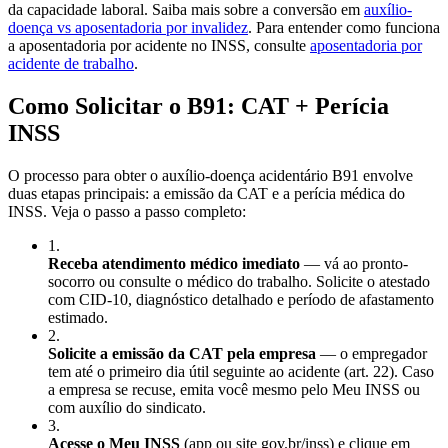
da capacidade laboral. Saiba mais sobre a conversão em
auxílio-
doença vs aposentadoria por invalidez
. Para entender como funciona
a aposentadoria por acidente no INSS, consulte
aposentadoria por
acidente de trabalho
.
Como Solicitar o B91: CAT + Perícia
INSS
O processo para obter o auxílio-doença acidentário B91 envolve
duas etapas principais: a emissão da CAT e a perícia médica do
INSS. Veja o passo a passo completo:
1
.
Receba atendimento médico imediato
— vá ao pronto-
socorro ou consulte o médico do trabalho. Solicite o atestado
com CID-10, diagnóstico detalhado e período de afastamento
estimado.
2
.
Solicite a emissão da CAT pela empresa
— o empregador
tem até o primeiro dia útil seguinte ao acidente (art. 22). Caso
a empresa se recuse, emita você mesmo pelo Meu INSS ou
com auxílio do sindicato.
3
.
Acesse o Meu INSS
(app ou site gov.br/inss) e clique em