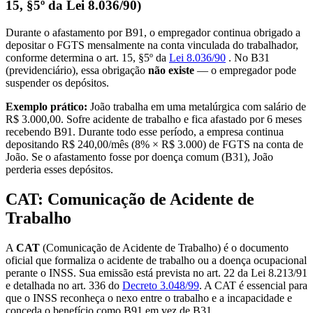
15, §5º da Lei 8.036/90)
Durante o afastamento por B91, o empregador continua obrigado a
depositar o FGTS mensalmente na conta vinculada do trabalhador,
conforme determina o art. 15, §5º da
Lei 8.036/90
. No B31
(previdenciário), essa obrigação
não existe
— o empregador pode
suspender os depósitos.
Exemplo prático:
João trabalha em uma metalúrgica com salário de
R$ 3.000,00. Sofre acidente de trabalho e fica afastado por 6 meses
recebendo B91. Durante todo esse período, a empresa continua
depositando R$ 240,00/mês (8% × R$ 3.000) de FGTS na conta de
João. Se o afastamento fosse por doença comum (B31), João
perderia esses depósitos.
CAT: Comunicação de Acidente de
Trabalho
A
CAT
(Comunicação de Acidente de Trabalho) é o documento
oficial que formaliza o acidente de trabalho ou a doença ocupacional
perante o INSS. Sua emissão está prevista no art. 22 da Lei 8.213/91
e detalhada no art. 336 do
Decreto 3.048/99
. A CAT é essencial para
que o INSS reconheça o nexo entre o trabalho e a incapacidade e
conceda o benefício como B91 em vez de B31.