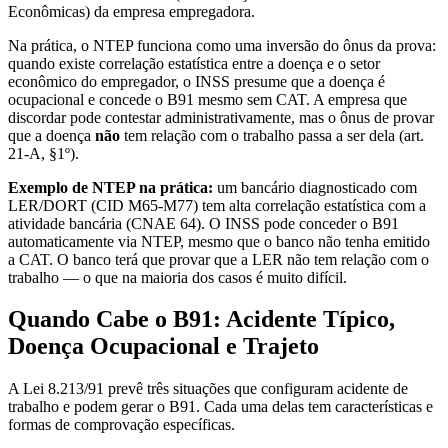
Econômicas) da empresa empregadora.
Na prática, o NTEP funciona como uma inversão do ônus da prova:
quando existe correlação estatística entre a doença e o setor
econômico do empregador, o INSS presume que a doença é
ocupacional e concede o B91 mesmo sem CAT. A empresa que
discordar pode contestar administrativamente, mas o ônus de provar
que a doença
não
tem relação com o trabalho passa a ser dela (art.
21-A, §1º).
Exemplo de NTEP na prática:
um bancário diagnosticado com
LER/DORT (CID M65-M77) tem alta correlação estatística com a
atividade bancária (CNAE 64). O INSS pode conceder o B91
automaticamente via NTEP, mesmo que o banco não tenha emitido
a CAT. O banco terá que provar que a LER não tem relação com o
trabalho — o que na maioria dos casos é muito difícil.
Quando Cabe o B91: Acidente Típico,
Doença Ocupacional e Trajeto
A Lei 8.213/91 prevê três situações que configuram acidente de
trabalho e podem gerar o B91. Cada uma delas tem características e
formas de comprovação específicas.