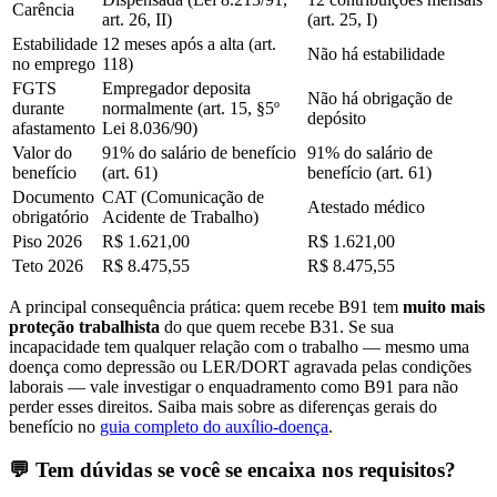
Carência
art. 26, II)
(art. 25, I)
Estabilidade
12 meses após a alta (art.
Não há estabilidade
no emprego
118)
FGTS
Empregador deposita
Não há obrigação de
durante
normalmente (art. 15, §5º
depósito
afastamento
Lei 8.036/90)
Valor do
91% do salário de benefício
91% do salário de
benefício
(art. 61)
benefício (art. 61)
Documento
CAT (Comunicação de
Atestado médico
obrigatório
Acidente de Trabalho)
Piso 2026
R$ 1.621,00
R$ 1.621,00
Teto 2026
R$ 8.475,55
R$ 8.475,55
A principal consequência prática: quem recebe B91 tem
muito mais
proteção trabalhista
do que quem recebe B31. Se sua
incapacidade tem qualquer relação com o trabalho — mesmo uma
doença como depressão ou LER/DORT agravada pelas condições
laborais — vale investigar o enquadramento como B91 para não
perder esses direitos. Saiba mais sobre as diferenças gerais do
benefício no
guia completo do auxílio-doença
.
💬 Tem dúvidas se você se encaixa nos requisitos?