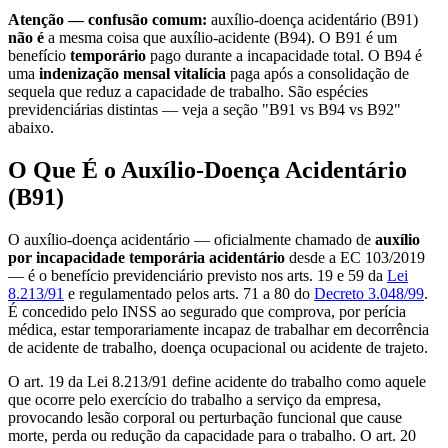
Atenção — confusão comum:
auxílio-doença acidentário (B91)
não é
a mesma coisa que auxílio-acidente (B94). O B91 é um
benefício
temporário
pago durante a incapacidade total. O B94 é
uma
indenização mensal vitalícia
paga após a consolidação de
sequela que reduz a capacidade de trabalho. São espécies
previdenciárias distintas — veja a seção "B91 vs B94 vs B92"
abaixo.
O Que É o Auxílio-Doença Acidentário
(B91)
O auxílio-doença acidentário — oficialmente chamado de
auxílio
por incapacidade temporária acidentário
desde a EC 103/2019
— é o benefício previdenciário previsto nos arts. 19 e 59 da
Lei
8.213/91
e regulamentado pelos arts. 71 a 80 do
Decreto 3.048/99
.
É concedido pelo INSS ao segurado que comprova, por perícia
médica, estar temporariamente incapaz de trabalhar em decorrência
de acidente de trabalho, doença ocupacional ou acidente de trajeto.
O art. 19 da Lei 8.213/91 define acidente do trabalho como aquele
que ocorre pelo exercício do trabalho a serviço da empresa,
provocando lesão corporal ou perturbação funcional que cause
morte, perda ou redução da capacidade para o trabalho. O art. 20