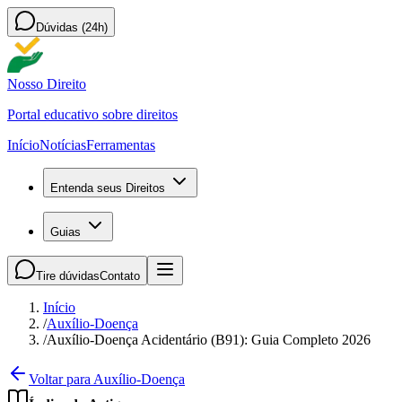
Dúvidas (24h)
Nosso Direito
Portal educativo sobre direitos
Início
Notícias
Ferramentas
Entenda seus Direitos
Guias
Tire dúvidas
Contato
Início
/
Auxílio-Doença
/
Auxílio-Doença Acidentário (B91): Guia Completo 2026
Voltar para Auxílio-Doença