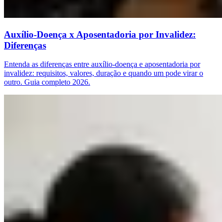
Auxílio-Doença x Aposentadoria por Invalidez:
Diferenças
Entenda as diferenças entre auxílio-doença e aposentadoria por
invalidez: requisitos, valores, duração e quando um pode virar o
outro. Guia completo 2026.