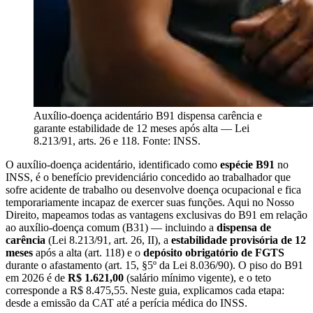
Auxílio-doença acidentário B91 dispensa carência e
garante estabilidade de 12 meses após alta — Lei
8.213/91, arts. 26 e 118. Fonte: INSS.
O auxílio-doença acidentário, identificado como
espécie B91
no
INSS, é o benefício previdenciário concedido ao trabalhador que
sofre acidente de trabalho ou desenvolve doença ocupacional e fica
temporariamente incapaz de exercer suas funções. Aqui no Nosso
Direito, mapeamos todas as vantagens exclusivas do B91 em relação
ao auxílio-doença comum (B31) — incluindo a
dispensa de
carência
(Lei 8.213/91, art. 26, II), a
estabilidade provisória de 12
meses
após a alta (art. 118) e o
depósito obrigatório de FGTS
durante o afastamento (art. 15, §5º da Lei 8.036/90). O piso do B91
em 2026 é de
R$ 1.621,00
(salário mínimo vigente), e o teto
corresponde a R$ 8.475,55. Neste guia, explicamos cada etapa:
desde a emissão da CAT até a perícia médica do INSS.