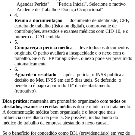
"Agendar Perícia" → "Perícia Inicial". Selecione o motivo
"Acidente de Trabalho / Doença Ocupacional".
4
.
Reúna a documentação
— documento de identidade, CPF,
carteira de trabalho (física ou digital), comprovante de
contribuições, atestados e exames médicos com CID-10, e o
número da CAT emitida.
5
.
Compareça à perícia médica
— leve todos os documentos
originais. O perito avaliará a incapacidade e o nexo com o
trabalho. Se o NTEP for aplicável, o nexo pode ser presumido
automaticamente.
6
.
Aguarde o resultado
— após a perícia, o INSS publica a
decisão no Meu INSS em até 5 dias úteis. Se deferido, o
benefício é pago a partir do 16º dia de afastamento
(retroativo).
Dica prática:
mantenha um prontuário organizado com
todos os
atestados, exames e receitas médicas
desde o início do tratamento.
A documentação médica bem organizada é o fator que mais
influencia o resultado da perícia. Se possível, inclua laudo do
médico do trabalho da empresa atestando o nexo causal.
Se o benefício for concedido como B31 (previdenciário) em vez de