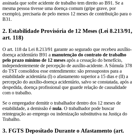
assinada que sofre acidente de trabalho tem direito ao B91. Se a
mesma pessoa tivesse uma doença comum (gripe grave, por
exemplo), precisaria de pelo menos 12 meses de contribuição para o
B31.
2. Estabilidade Provisória de 12 Meses (Lei 8.213/91,
art. 118)
O art. 118 da Lei 8.213/91 garante ao segurado que recebeu auxílio-
doença acidentário B91 a
manutenção do contrato de trabalho
pelo prazo mínimo de 12 meses
após a cessação do benefício,
independentemente de percepção de auxílio-acidente. A Súmula 378
do TST consolidou esse entendimento: são pressupostos para a
estabilidade acidentária (I) o afastamento superior a 15 dias e (II) a
percepção do auxílio-doença acidentário, salvo se constatada, após a
despedida, doença profissional que guarde relação de causalidade
com o trabalho.
Se o empregador demitir o trabalhador dentro dos 12 meses de
estabilidade, a demissão é
nula
. O trabalhador pode buscar
reintegração ao emprego ou indenização substitutiva na Justiça do
Trabalho.
3. FGTS Depositado Durante o Afastamento (art.