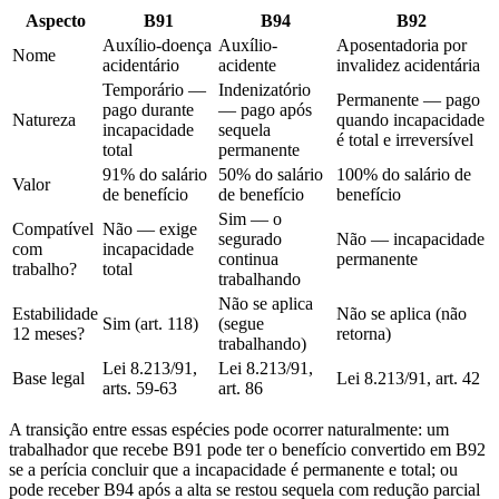
Aspecto
B91
B94
B92
Auxílio-doença
Auxílio-
Aposentadoria por
Nome
acidentário
acidente
invalidez acidentária
Temporário —
Indenizatório
Permanente — pago
pago durante
— pago após
Natureza
quando incapacidade
incapacidade
sequela
é total e irreversível
total
permanente
91% do salário
50% do salário
100% do salário de
Valor
de benefício
de benefício
benefício
Sim — o
Compatível
Não — exige
segurado
Não — incapacidade
com
incapacidade
continua
permanente
trabalho?
total
trabalhando
Não se aplica
Estabilidade
Não se aplica (não
Sim (art. 118)
(segue
12 meses?
retorna)
trabalhando)
Lei 8.213/91,
Lei 8.213/91,
Base legal
Lei 8.213/91, art. 42
arts. 59-63
art. 86
A transição entre essas espécies pode ocorrer naturalmente: um
trabalhador que recebe B91 pode ter o benefício convertido em B92
se a perícia concluir que a incapacidade é permanente e total; ou
pode receber B94 após a alta se restou sequela com redução parcial