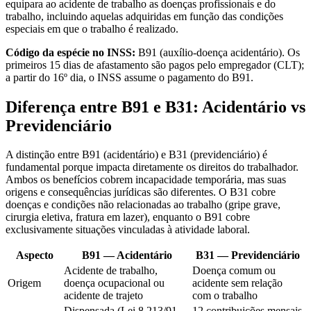
equipara ao acidente de trabalho as doenças profissionais e do
trabalho, incluindo aquelas adquiridas em função das condições
especiais em que o trabalho é realizado.
Código da espécie no INSS:
B91 (auxílio-doença acidentário). Os
primeiros 15 dias de afastamento são pagos pelo empregador (CLT);
a partir do 16º dia, o INSS assume o pagamento do B91.
Diferença entre B91 e B31: Acidentário vs
Previdenciário
A distinção entre B91 (acidentário) e B31 (previdenciário) é
fundamental porque impacta diretamente os direitos do trabalhador.
Ambos os benefícios cobrem incapacidade temporária, mas suas
origens e consequências jurídicas são diferentes. O B31 cobre
doenças e condições não relacionadas ao trabalho (gripe grave,
cirurgia eletiva, fratura em lazer), enquanto o B91 cobre
exclusivamente situações vinculadas à atividade laboral.
Aspecto
B91 — Acidentário
B31 — Previdenciário
Acidente de trabalho,
Doença comum ou
Origem
doença ocupacional ou
acidente sem relação
acidente de trajeto
com o trabalho
Dispensada (Lei 8.213/91,
12 contribuições mensais