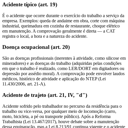
Acidente típico (art. 19)
É o acidente que ocorre durante o exercício do trabalho a serviço da
empresa. Exemplos: queda de andaime em obra, corte com máquina
industrial, queimadura em cozinha de restaurante, choque elétrico
em manutenção. A comprovação geralmente é direta — a CAT
registra o local, a hora e a natureza do acidente.
Doença ocupacional (art. 20)
São as doenças profissionais (inerentes à atividade, como silicose em
mineradores) e as doenças do trabalho (adquiridas pelas condições
em que o trabalho é realizado, como LER/DORT em digitadores ou
depressão por assédio moral). A comprovação pode envolver laudos
médicos, histórico de atividade e aplicação do NTEP (Lei
11.430/2006, art. 21-A).
Acidente de trajeto (art. 21, IV, "d")
Acidente sofrido pelo trabalhador no percurso da residência para o
trabalho ou vice-versa, por qualquer meio de locomoção (carro,
moto, bicicleta, a pé ou transporte público). Após a Reforma
Trabalhista (Lei 13.467/2017), houve debate sobre a manutenção
dessa equiparação, mas a Lei 8.213/91 continua vigente e o acidente