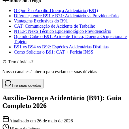
Índice do Artigo
O Que É o Auxílio-Doença Acidentário (B91)
Diferença entre B91 e B31: Acidentário vs Previdenciário
Vantagens Exclusivas do B91
CAT: Comunicação de Acidente de Trabalho
NTEP: Nexo Técnico Epidemiológico Previdenciário
Quando Cabe o B91: Acidente Típico, Doença Ocupacional e
Trajeto
B91 vs B94 vs B92: Espécies Acidentárias Distintas
Como Solicitar o B91: CAT + Perícia INSS
💬 Tem dúvidas?
Nosso canal está aberto para esclarecer suas dúvidas
Tire suas dúvidas
Auxílio-Doença Acidentário (B91): Guia
Completo 2026
Atualizado em
26 de maio de 2026
16 min
de leitura