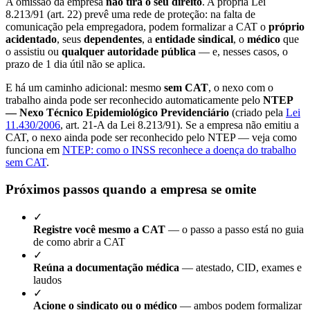
A omissão da empresa
não tira o seu direito
. A própria Lei
8.213/91 (art. 22) prevê uma rede de proteção: na falta de
comunicação pela empregadora, podem formalizar a CAT o
próprio
acidentado
, seus
dependentes
, a
entidade sindical
, o
médico
que
o assistiu ou
qualquer autoridade pública
— e, nesses casos, o
prazo de 1 dia útil não se aplica.
E há um caminho adicional: mesmo
sem CAT
, o nexo com o
trabalho ainda pode ser reconhecido automaticamente pelo
NTEP
— Nexo Técnico Epidemiológico Previdenciário
(criado pela
Lei
11.430/2006
, art. 21-A da Lei 8.213/91). Se a empresa não emitiu a
CAT, o nexo ainda pode ser reconhecido pelo NTEP — veja como
funciona em
NTEP: como o INSS reconhece a doença do trabalho
sem CAT
.
Próximos passos quando a empresa se omite
✓
Registre você mesmo a CAT
— o passo a passo está no guia
de como abrir a CAT
✓
Reúna a documentação médica
— atestado, CID, exames e
laudos
✓
Acione o sindicato ou o médico
— ambos podem formalizar