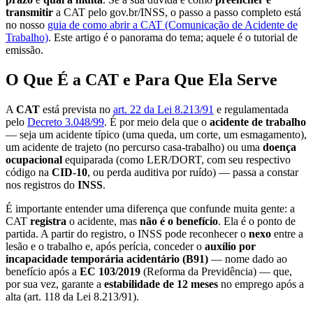
transmitir
a CAT pelo gov.br/INSS, o passo a passo completo está
no nosso
guia de como abrir a CAT (Comunicação de Acidente de
Trabalho)
. Este artigo é o panorama do tema; aquele é o tutorial de
emissão.
O Que É a CAT e Para Que Ela Serve
A
CAT
está prevista no
art. 22 da Lei 8.213/91
e regulamentada
pelo
Decreto 3.048/99
. É por meio dela que o
acidente de trabalho
— seja um acidente típico (uma queda, um corte, um esmagamento),
um acidente de trajeto (no percurso casa-trabalho) ou uma
doença
ocupacional
equiparada (como LER/DORT, com seu respectivo
código na
CID-10
, ou perda auditiva por ruído) — passa a constar
nos registros do
INSS
.
É importante entender uma diferença que confunde muita gente: a
CAT
registra
o acidente, mas
não é o benefício
. Ela é o ponto de
partida. A partir do registro, o INSS pode reconhecer o
nexo
entre a
lesão e o trabalho e, após perícia, conceder o
auxílio por
incapacidade temporária acidentário (B91)
— nome dado ao
benefício após a
EC 103/2019
(Reforma da Previdência) — que,
por sua vez, garante a
estabilidade de 12 meses
no emprego após a
alta (art. 118 da Lei 8.213/91).