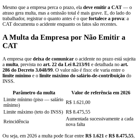
Mesmo que a empresa perca o prazo, ela
deve emitir a CAT
— o
atraso gera multa, mas a omissão total é mais grave. E, do lado do
trabalhador, registrar o quanto antes é o que
fortalece a prova
: a
CAT documenta o acidente enquanto os fatos são recentes.
A Multa da Empresa por Não Emitir a
CAT
A empresa que
deixa de comunicar
o acidente no prazo está sujeita
a
multa
, prevista no
art. 22 da Lei 8.213/91
e detalhada no
art.
286 do Decreto 3.048/99
. O valor não é fixo: ele varia entre o
limite mínimo
e o
limite máximo do salário-de-contribuição
do
INSS.
Parâmetro da multa
Valor de referência em 2026
Limite mínimo (piso — salário
R$ 1.621,00
mínimo)
Limite máximo (teto do INSS)
R$ 8.475,55
Aumentada sucessivamente a cada
Reincidência
nova falta
Ou seja, em 2026 a multa pode ficar entre
R$ 1.621
e
R$ 8.475,55
,