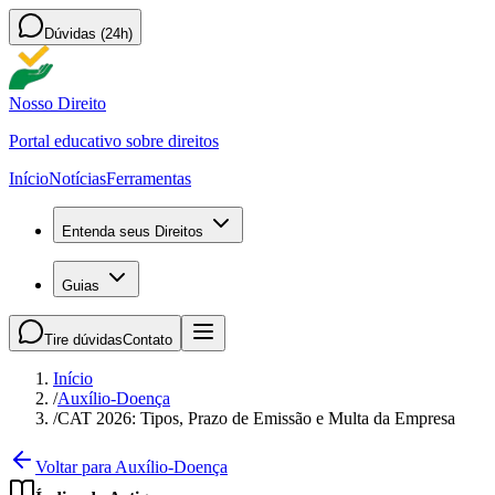
Dúvidas (24h)
Nosso Direito
Portal educativo sobre direitos
Início
Notícias
Ferramentas
Entenda seus Direitos
Guias
Tire dúvidas
Contato
Início
/
Auxílio-Doença
/
CAT 2026: Tipos, Prazo de Emissão e Multa da Empresa
Voltar para Auxílio-Doença