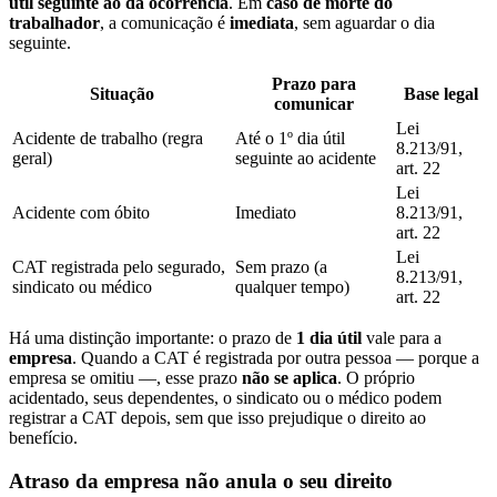
útil seguinte ao da ocorrência
. Em
caso de morte do
trabalhador
, a comunicação é
imediata
, sem aguardar o dia
seguinte.
Prazo para
Situação
Base legal
comunicar
Lei
Acidente de trabalho (regra
Até o 1º dia útil
8.213/91,
geral)
seguinte ao acidente
art. 22
Lei
Acidente com óbito
Imediato
8.213/91,
art. 22
Lei
CAT registrada pelo segurado,
Sem prazo (a
8.213/91,
sindicato ou médico
qualquer tempo)
art. 22
Há uma distinção importante: o prazo de
1 dia útil
vale para a
empresa
. Quando a CAT é registrada por outra pessoa — porque a
empresa se omitiu —, esse prazo
não se aplica
. O próprio
acidentado, seus dependentes, o sindicato ou o médico podem
registrar a CAT depois, sem que isso prejudique o direito ao
benefício.
Atraso da empresa não anula o seu direito