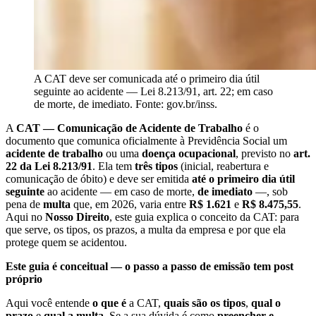
A CAT deve ser comunicada até o primeiro dia útil
seguinte ao acidente — Lei 8.213/91, art. 22; em caso
de morte, de imediato. Fonte: gov.br/inss.
A
CAT — Comunicação de Acidente de Trabalho
é o
documento que comunica oficialmente à Previdência Social um
acidente de trabalho
ou uma
doença ocupacional
, previsto no
art.
22 da Lei 8.213/91
. Ela tem
três tipos
(inicial, reabertura e
comunicação de óbito) e deve ser emitida
até o primeiro dia útil
seguinte
ao acidente — em caso de morte,
de imediato
—, sob
pena de
multa
que, em 2026, varia entre
R$ 1.621
e
R$ 8.475,55
.
Aqui no
Nosso Direito
, este guia explica o conceito da CAT: para
que serve, os tipos, os prazos, a multa da empresa e por que ela
protege quem se acidentou.
Este guia é conceitual — o passo a passo de emissão tem post
próprio
Aqui você entende
o que é
a CAT,
quais são os tipos
,
qual o
prazo
e
qual a multa
. Se a sua dúvida é como
preencher e