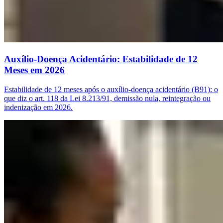
Auxílio-Doença Acidentário: Estabilidade de 12
Meses em 2026
Estabilidade de 12 meses após o auxílio-doença acidentário (B91): o
que diz o art. 118 da Lei 8.213/91, demissão nula, reintegração ou
indenização em 2026.