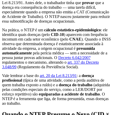
Lei 8.213/91. Antes dele, o trabalhador tinha que
provar
que a
doença era consequência do trabalho — uma tarefa difícil,
especialmente quando a empresa não emitia a CAT (Comunicação
de Acidente de Trabalho). O NTEP nasceu justamente para reduzir
essa subnotificação de doenças ocupacionais.
Na prática, o NTEP é um
cálculo estatístico-epidemiológico
: ele
identifica quais doenças (pelo
CID-10
) aparecem com frequência
incomum em cada setor econômico (pelo
CNAE
). Quando o INSS
observa que determinada doença é estatisticamente associada à
atividade da empresa, a origem ocupacional é
presumida
automaticamente
pela perícia médica — sem a necessidade de a
pessoa juntar provas adicionais. O
Decreto 6.042/2007
regulamentou o mecanismo, alterando o
art. 337 do Decreto
3.048/99
(Regulamento da Previdência Social).
Vale lembrar a base do
art. 20 da Lei 8.213/91
: a
doença
profissional
(típica de uma atividade, como a perda auditiva de
quem trabalha exposto a ruído) e a
doença do trabalho
(adquirida
pelas condições especiais do serviço, como a LER/DORT por
esforço repetitivo) são
equiparadas a acidente de trabalho
. O
NTEP é a ferramenta que liga, de forma presumida, essas doenças
ao trabalho.
Quando o NTEP Presume o Nexo (CID ×