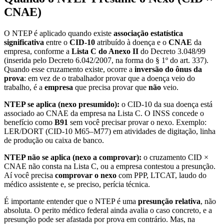
CNAE)
O NTEP é aplicado quando existe
associação estatística
significativa
entre o
CID-10
atribuído à doença e o
CNAE
da
empresa, conforme a
Lista C do Anexo II
do Decreto 3.048/99
(inserida pelo Decreto 6.042/2007, na forma do § 1º do art. 337).
Quando esse cruzamento existe, ocorre a
inversão do ônus da
prova
: em vez de o trabalhador provar que a doença veio do
trabalho, é a
empresa
que precisa provar que
não
veio.
NTEP se aplica (nexo presumido):
o CID-10 da sua doença está
associado ao CNAE da empresa na Lista C. O INSS concede o
benefício como
B91
sem você precisar provar o nexo. Exemplo:
LER/DORT (CID-10 M65–M77) em atividades de digitação, linha
de produção ou caixa de banco.
NTEP não se aplica (nexo a comprovar):
o cruzamento CID ×
CNAE não consta na Lista C, ou a empresa contestou a presunção.
Aí você precisa
comprovar o nexo
com PPP, LTCAT, laudo do
médico assistente e, se preciso, perícia técnica.
É importante entender que o NTEP é uma
presunção relativa
, não
absoluta. O perito médico federal ainda avalia o caso concreto, e a
presunção pode ser afastada por prova em contrário. Mas, na