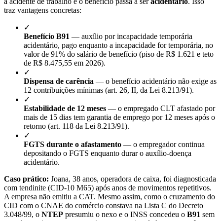
a acidente de trabalho e o benefício passa a ser
acidentário
. Isso
traz vantagens concretas:
✓
Benefício B91
— auxílio por incapacidade temporária
acidentário, pago enquanto a incapacidade for temporária, no
valor de 91% do salário de benefício (piso de R$ 1.621 e teto
de R$ 8.475,55 em 2026).
✓
Dispensa de carência
— o benefício acidentário não exige as
12 contribuições mínimas (art. 26, II, da Lei 8.213/91).
✓
Estabilidade de 12 meses
— o empregado CLT afastado por
mais de 15 dias tem garantia de emprego por 12 meses após o
retorno (art. 118 da Lei 8.213/91).
✓
FGTS durante o afastamento
— o empregador continua
depositando o FGTS enquanto durar o auxílio-doença
acidentário.
Caso prático:
Joana, 38 anos, operadora de caixa, foi diagnosticada
com tendinite (CID-10 M65) após anos de movimentos repetitivos.
A empresa não emitiu a CAT. Mesmo assim, como o cruzamento do
CID com o CNAE do comércio constava na Lista C do Decreto
3.048/99, o
NTEP
presumiu o nexo e o INSS concedeu o
B91
sem