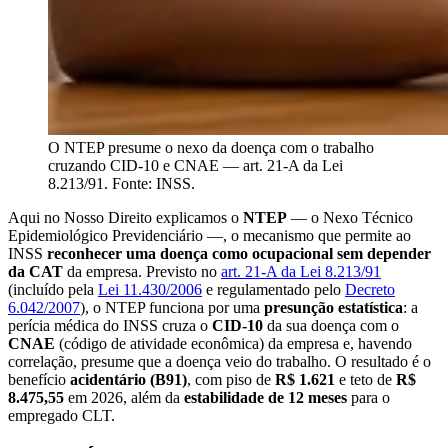
O NTEP presume o nexo da doença com o trabalho
cruzando CID-10 e CNAE — art. 21-A da Lei
8.213/91. Fonte: INSS.
Aqui no Nosso Direito explicamos o
NTEP
— o Nexo Técnico
Epidemiológico Previdenciário —, o mecanismo que permite ao
INSS
reconhecer uma doença como ocupacional sem depender
da CAT
da empresa. Previsto no
art. 21-A da Lei 8.213/91
(incluído pela
Lei 11.430/2006
e regulamentado pelo
Decreto
6.042/2007
), o NTEP funciona por uma
presunção estatística
: a
perícia médica do INSS cruza o
CID-10
da sua doença com o
CNAE
(código de atividade econômica) da empresa e, havendo
correlação, presume que a doença veio do trabalho. O resultado é o
benefício
acidentário (B91)
, com piso de
R$ 1.621
e teto de
R$
8.475,55
em 2026, além da
estabilidade de 12 meses
para o
empregado CLT.