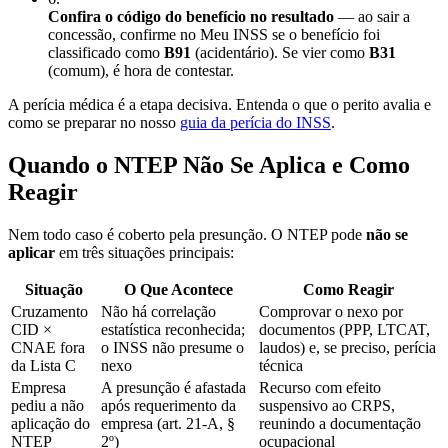
Confira o código do benefício no resultado
— ao sair a
concessão, confirme no Meu INSS se o benefício foi
classificado como
B91
(acidentário). Se vier como
B31
(comum), é hora de contestar.
A perícia médica é a etapa decisiva. Entenda o que o perito avalia e
como se preparar no nosso
guia da perícia do INSS
.
Quando o NTEP Não Se Aplica e Como
Reagir
Nem todo caso é coberto pela presunção. O NTEP pode
não se
aplicar
em três situações principais:
Situação
O Que Acontece
Como Reagir
Cruzamento
Não há correlação
Comprovar o nexo por
CID ×
estatística reconhecida;
documentos (PPP, LTCAT,
CNAE fora
o INSS não presume o
laudos) e, se preciso, perícia
da Lista C
nexo
técnica
Empresa
A presunção é afastada
Recurso com efeito
pediu a não
após requerimento da
suspensivo ao CRPS,
aplicação do
empresa (art. 21-A, §
reunindo a documentação
NTEP
2º)
ocupacional