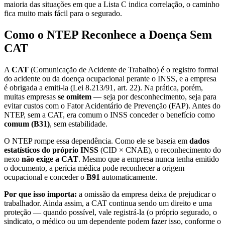
maioria das situações em que a Lista C indica correlação, o caminho
fica muito mais fácil para o segurado.
Como o NTEP Reconhece a Doença Sem
CAT
A
CAT
(Comunicação de Acidente de Trabalho) é o registro formal
do acidente ou da doença ocupacional perante o INSS, e a empresa
é obrigada a emiti-la (Lei 8.213/91, art. 22). Na prática, porém,
muitas empresas
se omitem
— seja por desconhecimento, seja para
evitar custos com o Fator Acidentário de Prevenção (FAP). Antes do
NTEP, sem a CAT, era comum o INSS conceder o benefício como
comum (B31)
, sem estabilidade.
O NTEP rompe essa dependência. Como ele se baseia em
dados
estatísticos do próprio INSS
(CID × CNAE), o reconhecimento do
nexo
não exige a CAT
. Mesmo que a empresa nunca tenha emitido
o documento, a perícia médica pode reconhecer a origem
ocupacional e conceder o
B91
automaticamente.
Por que isso importa:
a omissão da empresa deixa de prejudicar o
trabalhador. Ainda assim, a CAT continua sendo um direito e uma
proteção — quando possível, vale registrá-la (o próprio segurado, o
sindicato, o médico ou um dependente podem fazer isso, conforme o