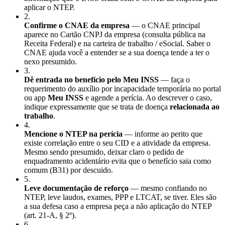
aplicar o NTEP.
2
.
Confirme o CNAE da empresa
— o CNAE principal
aparece no Cartão CNPJ da empresa (consulta pública na
Receita Federal) e na carteira de trabalho / eSocial. Saber o
CNAE ajuda você a entender se a sua doença tende a ter o
nexo presumido.
3
.
Dê entrada no benefício pelo Meu INSS
— faça o
requerimento do auxílio por incapacidade temporária no portal
ou app
Meu INSS
e agende a perícia. Ao descrever o caso,
indique expressamente que se trata de doença
relacionada ao
trabalho
.
4
.
Mencione o NTEP na perícia
— informe ao perito que
existe correlação entre o seu CID e a atividade da empresa.
Mesmo sendo presumido, deixar claro o pedido de
enquadramento acidentário evita que o benefício saia como
comum (B31) por descuido.
5
.
Leve documentação de reforço
— mesmo confiando no
NTEP, leve laudos, exames, PPP e LTCAT, se tiver. Eles são
a sua defesa caso a empresa peça a não aplicação do NTEP
(art. 21-A, § 2º).
6
.