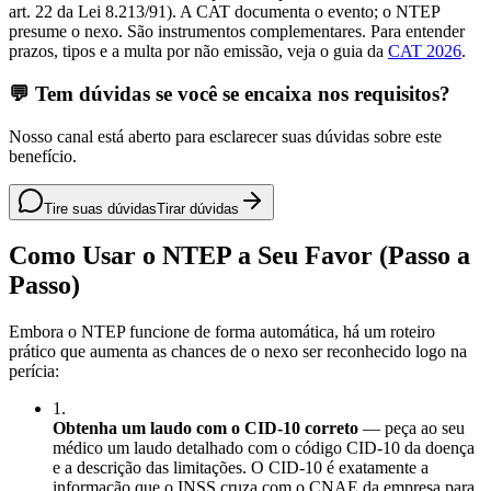
art. 22 da Lei 8.213/91). A CAT documenta o evento; o NTEP
presume o nexo. São instrumentos complementares. Para entender
prazos, tipos e a multa por não emissão, veja o guia da
CAT 2026
.
💬 Tem dúvidas se você se encaixa nos requisitos?
Nosso canal está aberto para esclarecer suas dúvidas sobre este
benefício.
Tire suas dúvidas
Tirar dúvidas
Como Usar o NTEP a Seu Favor (Passo a
Passo)
Embora o NTEP funcione de forma automática, há um roteiro
prático que aumenta as chances de o nexo ser reconhecido logo na
perícia:
1
.
Obtenha um laudo com o CID-10 correto
— peça ao seu
médico um laudo detalhado com o código CID-10 da doença
e a descrição das limitações. O CID-10 é exatamente a
informação que o INSS cruza com o CNAE da empresa para