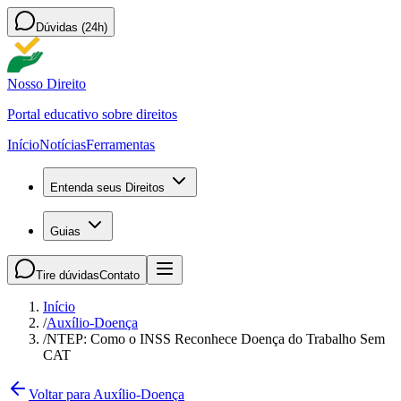
Dúvidas (24h)
Nosso Direito
Portal educativo sobre direitos
Início
Notícias
Ferramentas
Entenda seus Direitos
Guias
Tire dúvidas
Contato
Início
/
Auxílio-Doença
/
NTEP: Como o INSS Reconhece Doença do Trabalho Sem
CAT
Voltar para Auxílio-Doença