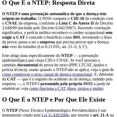
O Que É o NTEP: Resposta Direta
O NTEP é uma presunção automática de que a doença tem
origem no trabalho.
O INSS compara o
CID-10
da condição com
o
CNAE
da empresa, conforme a
Lista C do Anexo II
do Decreto
3.048/99 (incluída pelo Decreto 6.042/2007). Havendo correlação
significativa, a perícia médica reconhece o caráter ocupacional
sem
exigir a CAT
e concede o benefício como
B91
, invertendo o ônus
da prova: passa a ser a
empresa
que precisa provar que a doença
não
veio do trabalho (Lei 8.213/91, art. 21-A, § 1º).
Este artigo trata especificamente do
NTEP
— a presunção
epidemiológica que cruza CID e CNAE. Se você procura o
caminho
documental
de prova do nexo (PPP, LTCAT, laudos e
perícia técnica), usado quando o NTEP não se aplica, veja o guia de
como comprovar o nexo causal de doença ocupacional
. E, diferente
da
CAT
— que é o registro do acidente ou da doença, emitido pela
empresa —, o NTEP é
presumido pelo próprio INSS
a partir de
estatísticas: veja
como funciona a CAT (tipos, prazos e multa)
.
O Que É o NTEP e Por Que Ele Existe
O
NTEP
(Nexo Técnico Epidemiológico Previdenciário) é um
instrumento criado pela
Lei 11.430/2006
, que inseriu o
art. 21-A
na