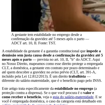
A gestante tem estabilidade no emprego desde a
confirmação da gravidez até 5 meses após o parto —
ADCT art. 10, II. Fonte: TST.
A estabilidade da gestante é a garantia constitucional que
impede a
demissão sem justa causa desde a confirmação da gravidez até 5
meses após o parto
— prevista no art. 10, II, "b" do ADCT. Aqui
no Nosso Direito, mapeamos como esse direito protege a empregada
CLT, a doméstica, a gestante em contrato por prazo determinado e
até quem descobre a gravidez no aviso prévio (CLT, art. 391-A,
incluído pela Lei 12.812/2013). É um direito
trabalhista
—
diferente do salário-maternidade, que é o benefício pago pelo INSS.
Este artigo trata especificamente da
estabilidade no emprego
(a
proteção contra a dispensa). Se o que você procura é o
valor e
como receber o benefício
, veja o
guia do salário-maternidade
. E se
você é empregada doméstica, o caso da categoria está detalhado em