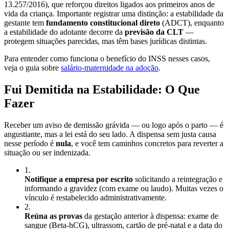
13.257/2016), que reforçou direitos ligados aos primeiros anos de
vida da criança. Importante registrar uma distinção: a estabilidade da
gestante tem
fundamento constitucional direto
(ADCT), enquanto
a estabilidade do adotante decorre da
previsão da CLT
—
protegem situações parecidas, mas têm bases jurídicas distintas.
Para entender como funciona o benefício do INSS nesses casos,
veja o guia sobre
salário-maternidade na adoção
.
Fui Demitida na Estabilidade: O Que
Fazer
Receber um aviso de demissão grávida — ou logo após o parto — é
angustiante, mas a lei está do seu lado. A dispensa sem justa causa
nesse período é
nula
, e você tem caminhos concretos para reverter a
situação ou ser indenizada.
1
.
Notifique a empresa por escrito
solicitando a reintegração e
informando a gravidez (com exame ou laudo). Muitas vezes o
vínculo é restabelecido administrativamente.
2
.
Reúna as provas
da gestação anterior à dispensa: exame de
sangue (Beta-hCG), ultrassom, cartão de pré-natal e a data do