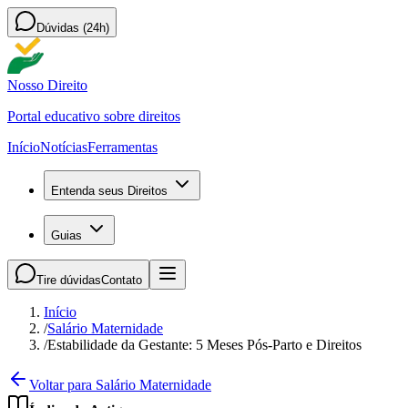
Dúvidas (24h)
Nosso Direito
Portal educativo sobre direitos
Início
Notícias
Ferramentas
Entenda seus Direitos
Guias
Tire dúvidas
Contato
Início
/
Salário Maternidade
/
Estabilidade da Gestante: 5 Meses Pós-Parto e Direitos
Voltar para Salário Maternidade