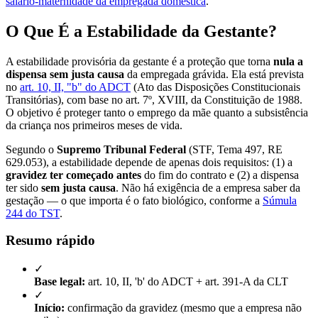
salário-maternidade da empregada doméstica
.
O Que É a Estabilidade da Gestante?
A estabilidade provisória da gestante é a proteção que torna
nula a
dispensa sem justa causa
da empregada grávida. Ela está prevista
no
art. 10, II, "b" do ADCT
(Ato das Disposições Constitucionais
Transitórias), com base no art. 7º, XVIII, da Constituição de 1988.
O objetivo é proteger tanto o emprego da mãe quanto a subsistência
da criança nos primeiros meses de vida.
Segundo o
Supremo Tribunal Federal
(STF, Tema 497, RE
629.053), a estabilidade depende de apenas dois requisitos: (1) a
gravidez ter começado antes
do fim do contrato e (2) a dispensa
ter sido
sem justa causa
. Não há exigência de a empresa saber da
gestação — o que importa é o fato biológico, conforme a
Súmula
244 do TST
.
Resumo rápido
✓
Base legal:
art. 10, II, 'b' do ADCT + art. 391-A da CLT
✓
Início:
confirmação da gravidez (mesmo que a empresa não