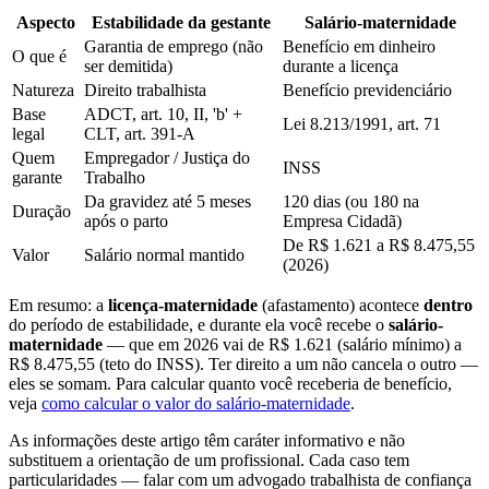
Aspecto
Estabilidade da gestante
Salário-maternidade
Garantia de emprego (não
Benefício em dinheiro
O que é
ser demitida)
durante a licença
Natureza
Direito trabalhista
Benefício previdenciário
Base
ADCT, art. 10, II, 'b' +
Lei 8.213/1991, art. 71
legal
CLT, art. 391-A
Quem
Empregador / Justiça do
INSS
garante
Trabalho
Da gravidez até 5 meses
120 dias (ou 180 na
Duração
após o parto
Empresa Cidadã)
De R$ 1.621 a R$ 8.475,55
Valor
Salário normal mantido
(2026)
Em resumo: a
licença-maternidade
(afastamento) acontece
dentro
do período de estabilidade, e durante ela você recebe o
salário-
maternidade
— que em 2026 vai de R$ 1.621 (salário mínimo) a
R$ 8.475,55 (teto do INSS). Ter direito a um não cancela o outro —
eles se somam. Para calcular quanto você receberia de benefício,
veja
como calcular o valor do salário-maternidade
.
As informações deste artigo têm caráter informativo e não
substituem a orientação de um profissional. Cada caso tem
particularidades — falar com um advogado trabalhista de confiança