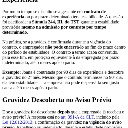
Por muito tempo se discutiu se a gestante em
contrato de
experiência
ou por prazo determinado teria estabilidade. A questão
foi pacificada: a
Súmula 244, III, do TST
garante a estabilidade
provisória
mesmo na admissão por contrato por tempo
determinado
.
Na prática, se a gravidez é confirmada durante a vigência do
contrato, o empregador
não pode encerrá-lo
ao fim do prazo dentro
do período de estabilidade. O contrato a termo acaba convertido,
para esse fim, em proteção equivalente à da empregada por prazo
indeterminado, até 5 meses após o parto.
Exemplo:
Joana é contratada por 90 dias de experiência e descobre
a gravidez no 2º mês. Mesmo que o contrato terminasse no 90º dia,
ela tem estabilidade — a empresa não pode dispensá-la sem justa
causa até 5 meses após o parto.
Gravidez Descoberta no Aviso Prévio
E se a gravidez for descoberta
depois
que a empregada já recebeu o
aviso prévio? A resposta está no
art. 391-A da CLT
, incluído pela
Lei 12.812/2013
: a confirmação da gravidez
na vigência do aviso
prévio
, trabalhado ou indenizado, garante a estabilidade provisória.