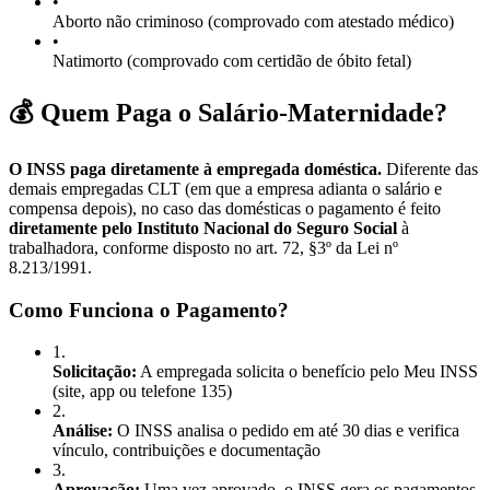
•
Aborto não criminoso (comprovado com atestado médico)
•
Natimorto (comprovado com certidão de óbito fetal)
💰 Quem Paga o Salário-Maternidade?
O INSS paga diretamente à empregada doméstica.
Diferente das
demais empregadas CLT (em que a empresa adianta o salário e
compensa depois), no caso das domésticas o pagamento é feito
diretamente pelo Instituto Nacional do Seguro Social
à
trabalhadora, conforme disposto no art. 72, §3º da Lei nº
8.213/1991.
Como Funciona o Pagamento?
1
.
Solicitação:
A empregada solicita o benefício pelo Meu INSS
(site, app ou telefone 135)
2
.
Análise:
O INSS analisa o pedido em até 30 dias e verifica
vínculo, contribuições e documentação
3
.
Aprovação:
Uma vez aprovado, o INSS gera os pagamentos