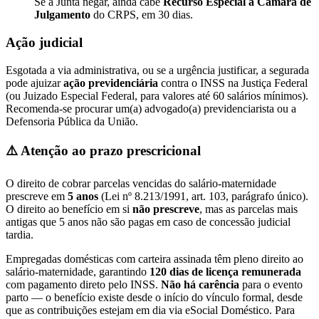
Se a Junta negar, ainda cabe
Recurso Especial à Câmara de
Julgamento
do CRPS, em 30 dias.
Ação judicial
Esgotada a via administrativa, ou se a urgência justificar, a segurada
pode ajuizar
ação previdenciária
contra o INSS na Justiça Federal
(ou Juizado Especial Federal, para valores até 60 salários mínimos).
Recomenda-se procurar um(a) advogado(a) previdenciarista ou a
Defensoria Pública da União.
⚠️ Atenção ao prazo prescricional
O direito de cobrar parcelas vencidas do salário-maternidade
prescreve em
5 anos
(Lei nº 8.213/1991, art. 103, parágrafo único).
O direito ao benefício em si
não prescreve
, mas as parcelas mais
antigas que 5 anos não são pagas em caso de concessão judicial
tardia.
Empregadas domésticas com carteira assinada têm pleno direito ao
salário-maternidade, garantindo
120 dias de licença remunerada
com pagamento direto pelo INSS.
Não há carência
para o evento
parto — o benefício existe desde o início do vínculo formal, desde
que as contribuições estejam em dia via eSocial Doméstico. Para