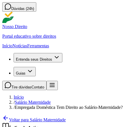
Dúvidas (24h)
Nosso Direito
Portal educativo sobre direitos
Início
Notícias
Ferramentas
Entenda seus Direitos
Guias
Tire dúvidas
Contato
Início
/
Salário Maternidade
/
Empregada Doméstica Tem Direito ao Salário-Maternidade?
Voltar para Salário Maternidade