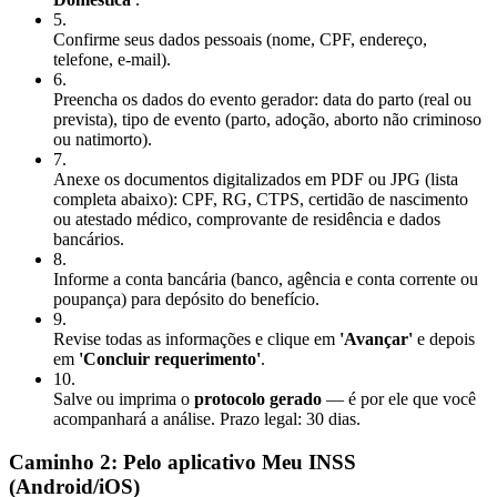
5
.
Confirme seus dados pessoais (nome, CPF, endereço,
telefone, e-mail).
6
.
Preencha os dados do evento gerador: data do parto (real ou
prevista), tipo de evento (parto, adoção, aborto não criminoso
ou natimorto).
7
.
Anexe os documentos digitalizados em PDF ou JPG (lista
completa abaixo): CPF, RG, CTPS, certidão de nascimento
ou atestado médico, comprovante de residência e dados
bancários.
8
.
Informe a conta bancária (banco, agência e conta corrente ou
poupança) para depósito do benefício.
9
.
Revise todas as informações e clique em
'Avançar'
e depois
em
'Concluir requerimento'
.
10
.
Salve ou imprima o
protocolo gerado
— é por ele que você
acompanhará a análise. Prazo legal: 30 dias.
Caminho 2: Pelo aplicativo Meu INSS
(Android/iOS)