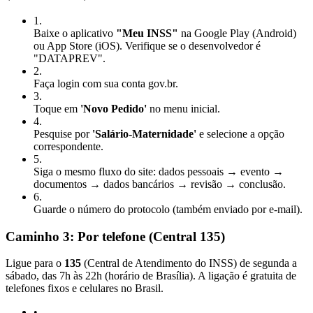
1
.
Baixe o aplicativo
"Meu INSS"
na Google Play (Android)
ou App Store (iOS). Verifique se o desenvolvedor é
"DATAPREV".
2
.
Faça login com sua conta gov.br.
3
.
Toque em
'Novo Pedido'
no menu inicial.
4
.
Pesquise por
'Salário-Maternidade'
e selecione a opção
correspondente.
5
.
Siga o mesmo fluxo do site: dados pessoais → evento →
documentos → dados bancários → revisão → conclusão.
6
.
Guarde o número do protocolo (também enviado por e-mail).
Caminho 3: Por telefone (Central 135)
Ligue para o
135
(Central de Atendimento do INSS) de segunda a
sábado, das 7h às 22h (horário de Brasília). A ligação é gratuita de
telefones fixos e celulares no Brasil.
•