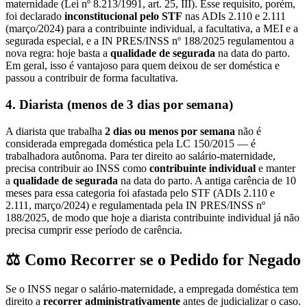
maternidade (Lei nº 8.213/1991, art. 25, III). Esse requisito, porém,
foi declarado
inconstitucional pelo STF
nas ADIs 2.110 e 2.111
(março/2024) para a contribuinte individual, a facultativa, a MEI e a
segurada especial, e a IN PRES/INSS nº 188/2025 regulamentou a
nova regra: hoje basta a
qualidade de segurada
na data do parto.
Em geral, isso é vantajoso para quem deixou de ser doméstica e
passou a contribuir de forma facultativa.
4. Diarista (menos de 3 dias por semana)
A diarista que trabalha
2 dias ou menos por semana
não é
considerada empregada doméstica pela LC 150/2015 — é
trabalhadora autônoma. Para ter direito ao salário-maternidade,
precisa contribuir ao INSS como
contribuinte individual
e manter
a
qualidade de segurada
na data do parto. A antiga carência de 10
meses para essa categoria foi afastada pelo STF (ADIs 2.110 e
2.111, março/2024) e regulamentada pela IN PRES/INSS nº
188/2025, de modo que hoje a diarista contribuinte individual já não
precisa cumprir esse período de carência.
⚖️ Como Recorrer se o Pedido for Negado
Se o INSS negar o salário-maternidade, a empregada doméstica tem
direito a
recorrer administrativamente
antes de judicializar o caso.