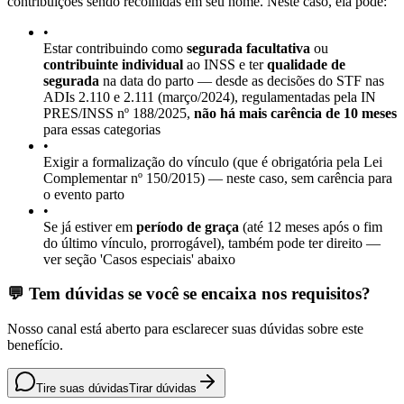
contribuições sendo recolhidas em seu nome. Neste caso, ela pode:
•
Estar contribuindo como
segurada facultativa
ou
contribuinte individual
ao INSS e ter
qualidade de
segurada
na data do parto — desde as decisões do STF nas
ADIs 2.110 e 2.111 (março/2024), regulamentadas pela IN
PRES/INSS nº 188/2025,
não há mais carência de 10 meses
para essas categorias
•
Exigir a formalização do vínculo (que é obrigatória pela Lei
Complementar nº 150/2015) — neste caso, sem carência para
o evento parto
•
Se já estiver em
período de graça
(até 12 meses após o fim
do último vínculo, prorrogável), também pode ter direito —
ver seção 'Casos especiais' abaixo
💬 Tem dúvidas se você se encaixa nos requisitos?
Nosso canal está aberto para esclarecer suas dúvidas sobre este
benefício.
Tire suas dúvidas
Tirar dúvidas