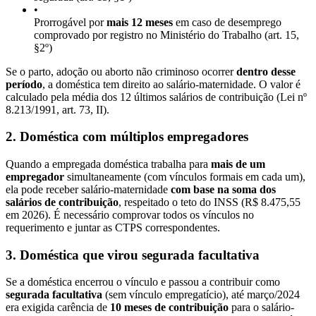
•
Prorrogável por
mais 12 meses
em caso de desemprego
comprovado por registro no Ministério do Trabalho (art. 15,
§2º)
Se o parto, adoção ou aborto não criminoso ocorrer
dentro desse
período
, a doméstica tem direito ao salário-maternidade. O valor é
calculado pela média dos 12 últimos salários de contribuição (Lei nº
8.213/1991, art. 73, II).
2. Doméstica com múltiplos empregadores
Quando a empregada doméstica trabalha para
mais de um
empregador
simultaneamente (com vínculos formais em cada um),
ela pode receber salário-maternidade
com base na soma dos
salários de contribuição
, respeitado o teto do INSS (R$ 8.475,55
em 2026). É necessário comprovar todos os vínculos no
requerimento e juntar as CTPS correspondentes.
3. Doméstica que virou segurada facultativa
Se a doméstica encerrou o vínculo e passou a contribuir como
segurada facultativa
(sem vínculo empregatício), até março/2024
era exigida carência de
10 meses de contribuição
para o salário-