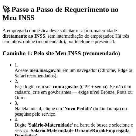
🚀 Passo a Passo de Requerimento no
Meu INSS
A empregada doméstica deve solicitar o salário-maternidade
diretamente ao INSS
, sem intermediação do empregador. Há três
caminhos: online (recomendado), por telefone e presencial.
Caminho 1: Pelo site Meu INSS (recomendado)
1
.
Acesse
meu.inss.gov.br
em um navegador (Chrome, Edge ou
Safari recomendados).
2
.
Faça login com sua
conta gov.br
(CPF + senha). Se não tem
cadastro, crie em gov.br antes — exige nível Bronze, Prata ou
Ouro.
3
.
Na tela inicial, clique em
'Novo Pedido'
(botão laranja) ou
pesquise pelo serviço.
4
.
Digite
'Salário-Maternidade'
na barra de busca e selecione o
serviço
'Salário-Maternidade Urbano/Rural/Empregada
Doméstica'
.