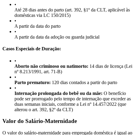
•
Até 28 dias antes do parto (art. 392, §1º da CLT, aplicável às
domésticas via LC 150/2015)
•
A partir da data do parto
•
A partir da data da adoção ou guarda judicial
Casos Especiais de Duração:
•
Aborto não criminoso ou natimorto:
14 dias de licença (Lei
nº 8.213/1991, art. 71-B)
•
Parto prematuro:
120 dias contados a partir do parto
•
Internação prolongada do bebê ou da mãe:
O benefício
pode ser prorrogado pelo tempo de internação que exceder as
duas semanas iniciais, conforme a Lei nº 14.457/2022 (que
alterou o art. 392, §2º da CLT)
Valor do Salário-Maternidade
O valor do salário-maternidade para empregada doméstica é igual ao