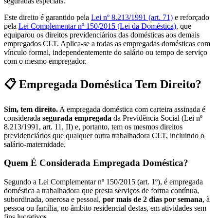
seguradas especiais.
Este direito é garantido pela
Lei nº 8.213/1991 (art. 71)
e reforçado
pela
Lei Complementar nº 150/2015 (Lei da Doméstica)
, que
equiparou os direitos previdenciários das domésticas aos demais
empregados CLT. Aplica-se a todas as empregadas domésticas com
vínculo formal, independentemente do salário ou tempo de serviço
com o mesmo empregador.
📋 Empregada Doméstica Tem Direito?
Sim, tem direito.
A empregada doméstica com carteira assinada é
considerada
segurada empregada
da Previdência Social (Lei nº
8.213/1991, art. 11, II) e, portanto, tem os mesmos direitos
previdenciários que qualquer outra trabalhadora CLT, incluindo o
salário-maternidade.
Quem É Considerada Empregada Doméstica?
Segundo a Lei Complementar nº 150/2015 (art. 1º), é empregada
doméstica a trabalhadora que presta serviços de forma contínua,
subordinada, onerosa e pessoal,
por mais de 2 dias por semana
, à
pessoa ou família, no âmbito residencial destas, em atividades sem
fins lucrativos.