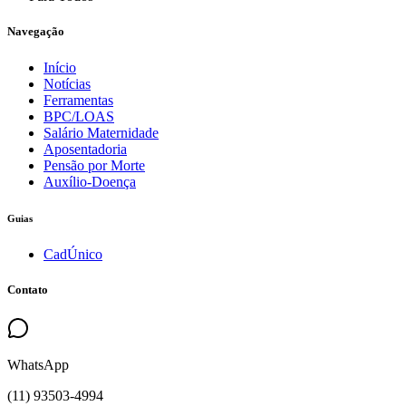
Navegação
Início
Notícias
Ferramentas
BPC/LOAS
Salário Maternidade
Aposentadoria
Pensão por Morte
Auxílio-Doença
Guias
CadÚnico
Contato
WhatsApp
(
11
)
93503
-
4994