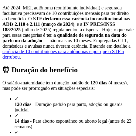
Até 2024, MEI, autônoma (contribuinte individual) e segurada
facultativa precisavam de 10 contribuições mensais para ter direito
ao benefício. O
STF declarou essa carência inconstitucional
nas
ADIs 2.110 e 2.111 (março de 2024)
, e a
IN PRES/INSS
188/2025
(julho de 2025) regulamentou a dispensa. Hoje, o que vale
para essas categorias é
ter a qualidade de segurada na data do
parto ou da adoção
— não mais os 10 meses. Empregadas CLT,
domésticas e avulsas nunca tiveram carência. Entenda em detalhe a
carência de 10 contribuições para autônomas e por que o STF a
derrubou
.
⏰ Duração do benefício
O salário-maternidade tem duração padrão de
120 dias
(4 meses),
mas pode ser prorrogado em situações especiais:
✓
120 dias
- Duração padrão para parto, adoção ou guarda
judicial
✓
14 dias
- Para aborto espontâneo ou aborto legal (antes de 23
semanas)
✓