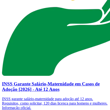
INSS Garante Salário-Maternidade em Casos de
Adoção [2026] - Até 12 Anos
INSS garante salário-maternidade para adoção até 12 anos.
Requisitos, como solicitar, 120 dias licença para homens e mulheres.
Informação oficial.