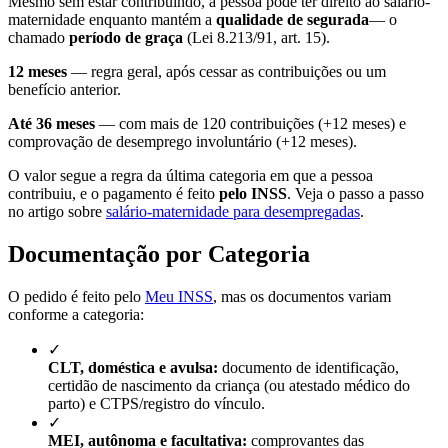
Mesmo sem estar contribuindo, a pessoa pode ter direito ao salário-
maternidade enquanto mantém a
qualidade de segurada
— o
chamado
período de graça
(Lei 8.213/91, art. 15).
12 meses
— regra geral, após cessar as contribuições ou um
benefício anterior.
Até 36 meses
— com mais de 120 contribuições (+12 meses) e
comprovação de desemprego involuntário (+12 meses).
O valor segue a regra da última categoria em que a pessoa
contribuiu, e o pagamento é feito
pelo INSS
. Veja o passo a passo
no artigo sobre
salário-maternidade para desempregadas
.
Documentação por Categoria
O pedido é feito pelo
Meu INSS
, mas os documentos variam
conforme a categoria:
✓
CLT, doméstica e avulsa:
documento de identificação,
certidão de nascimento da criança (ou atestado médico do
parto) e CTPS/registro do vínculo.
✓
MEI, autônoma e facultativa:
comprovantes das