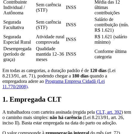
Contribuinte
Média das 12
Sem carência
Individual /
INSS
últimas
(STF)
Autônoma
contribuições
Salário de
Segurada
Sem carência
INSS
contribuição (mín.
Facultativa
(STF)
R$ 1.621)
Segurada
Atividade rural
R$ 1.621 (salário
INSS
Especial Rural
comprovada
mínimo)
Desempregada
Qualidade
Conforme última
(período de
mantida 12–36
INSS
categoria
graça)
meses
Em todas as categorias, a duração padrão é de
120 dias
(Lei
8.213/91, art. 71), podendo chegar a
180 dias
quando a
empregadora adere ao
Programa Empresa Cidadã (Lei
11.770/2008)
.
1. Empregada CLT
A trabalhadora com carteira assinada (regida pela
CLT, art. 392
) tem
o caminho mais simples:
não há carência
(Lei 8.213/91, art. 26,
inciso II). Basta estar empregada na data do parto ou adoção.
O valor corresponde à
remuneração integral
do mês (art. 72),