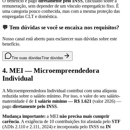
O benefício é pago
diretamente pelo INSS
, calculado sobre a
remuneração, sem depender de um vínculo empregatício fixo. É
uma categoria pouco conhecida, mas com a mesma proteção das
empregadas CLT e doméstica.
💬 Tem dúvidas se você se encaixa nos requisitos?
Nosso canal está aberto para esclarecer suas dúvidas sobre este
benefício.
Tire suas dúvidas
Tirar dúvidas
4. MEI — Microempreendedora
Individual
A Microempreendedora Individual contribui com uma alíquota
reduzida sobre o salário mínimo. Por isso, o valor do seu salário-
maternidade é de
1 salário mínimo — R$ 1.621
(valor 2026) —
pago
diretamente pelo INSS
.
Mudança importante:
a MEI
não precisa mais cumprir
carência
. A exigência de 10 contribuições foi afastada pelo
STF
(ADIs 2.110 e 2.111, 2024) e incorporada pelo INSS na
IN