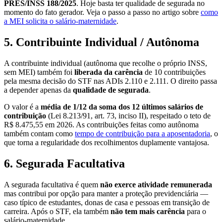
PRES/INSS 188/2025
. Hoje basta ter qualidade de segurada no
momento do fato gerador. Veja o passo a passo no artigo sobre
como
a MEI solicita o salário-maternidade
.
5. Contribuinte Individual / Autônoma
A contribuinte individual (autônoma que recolhe o próprio INSS,
sem MEI) também foi
liberada da carência
de 10 contribuições
pela mesma decisão do STF nas ADIs 2.110 e 2.111. O direito passa
a depender apenas da
qualidade de segurada
.
O valor é a
média de 1/12 da soma dos 12 últimos salários de
contribuição
(Lei 8.213/91, art. 73, inciso II), respeitado o teto de
R$ 8.475,55 em 2026. As contribuições feitas como autônoma
também contam como
tempo de contribuição para a aposentadoria
, o
que torna a regularidade dos recolhimentos duplamente vantajosa.
6. Segurada Facultativa
A segurada facultativa é quem
não exerce atividade remunerada
mas contribui por opção para manter a proteção previdenciária —
caso típico de estudantes, donas de casa e pessoas em transição de
carreira. Após o STF, ela também
não tem mais carência
para o
salário-maternidade.