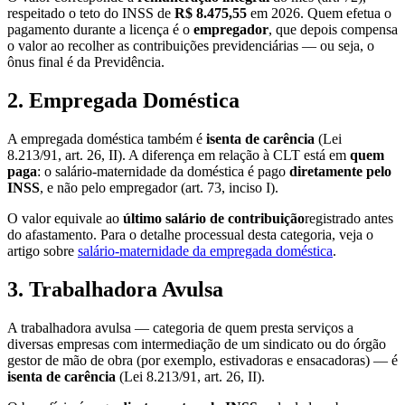
respeitado o teto do INSS de
R$ 8.475,55
em 2026. Quem efetua o
pagamento durante a licença é o
empregador
, que depois compensa
o valor ao recolher as contribuições previdenciárias — ou seja, o
ônus final é da Previdência.
2. Empregada Doméstica
A empregada doméstica também é
isenta de carência
(Lei
8.213/91, art. 26, II). A diferença em relação à CLT está em
quem
paga
: o salário-maternidade da doméstica é pago
diretamente pelo
INSS
, e não pelo empregador (art. 73, inciso I).
O valor equivale ao
último salário de contribuição
registrado antes
do afastamento. Para o detalhe processual desta categoria, veja o
artigo sobre
salário-maternidade da empregada doméstica
.
3. Trabalhadora Avulsa
A trabalhadora avulsa — categoria de quem presta serviços a
diversas empresas com intermediação de um sindicato ou do órgão
gestor de mão de obra (por exemplo, estivadoras e ensacadoras) — é
isenta de carência
(Lei 8.213/91, art. 26, II).