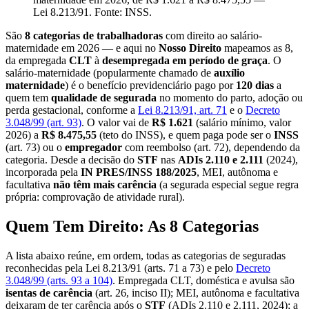
Lei 8.213/91. Fonte: INSS.
São
8 categorias de trabalhadoras
com direito ao salário-
maternidade em 2026 — e aqui no
Nosso Direito
mapeamos as 8,
da empregada
CLT
à
desempregada em período de graça
. O
salário-maternidade (popularmente chamado de
auxílio
maternidade
) é o benefício previdenciário pago por
120 dias
a
quem tem
qualidade de segurada
no momento do parto, adoção ou
perda gestacional, conforme a
Lei 8.213/91, art. 71
e o
Decreto
3.048/99 (art. 93)
. O valor vai de
R$ 1.621
(salário mínimo, valor
2026) a
R$ 8.475,55
(teto do INSS), e quem paga pode ser o
INSS
(art. 73) ou o
empregador
com reembolso (art. 72), dependendo da
categoria. Desde a decisão do
STF
nas
ADIs 2.110 e 2.111
(2024),
incorporada pela
IN PRES/INSS 188/2025
, MEI, autônoma e
facultativa
não têm mais carência
(a segurada especial segue regra
própria: comprovação de atividade rural).
Quem Tem Direito: As 8 Categorias
A lista abaixo reúne, em ordem, todas as categorias de seguradas
reconhecidas pela Lei 8.213/91 (arts. 71 a 73) e pelo
Decreto
3.048/99 (arts. 93 a 104)
. Empregada CLT, doméstica e avulsa são
isentas de carência
(art. 26, inciso II); MEI, autônoma e facultativa
deixaram de ter carência após o
STF
(ADIs 2.110 e 2.111, 2024); a