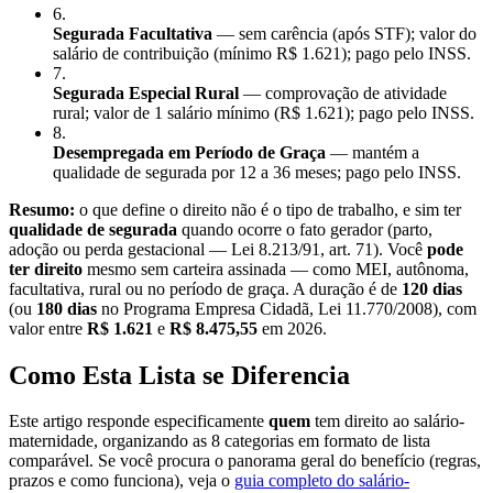
6
.
Segurada Facultativa
— sem carência (após STF); valor do
salário de contribuição (mínimo R$ 1.621); pago pelo INSS.
7
.
Segurada Especial Rural
— comprovação de atividade
rural; valor de 1 salário mínimo (R$ 1.621); pago pelo INSS.
8
.
Desempregada em Período de Graça
— mantém a
qualidade de segurada por 12 a 36 meses; pago pelo INSS.
Resumo:
o que define o direito não é o tipo de trabalho, e sim ter
qualidade de segurada
quando ocorre o fato gerador (parto,
adoção ou perda gestacional — Lei 8.213/91, art. 71). Você
pode
ter direito
mesmo sem carteira assinada — como MEI, autônoma,
facultativa, rural ou no período de graça. A duração é de
120 dias
(ou
180 dias
no Programa Empresa Cidadã, Lei 11.770/2008), com
valor entre
R$ 1.621
e
R$ 8.475,55
em 2026.
Como Esta Lista se Diferencia
Este artigo responde especificamente
quem
tem direito ao salário-
maternidade, organizando as 8 categorias em formato de lista
comparável. Se você procura o panorama geral do benefício (regras,
prazos e como funciona), veja o
guia completo do salário-