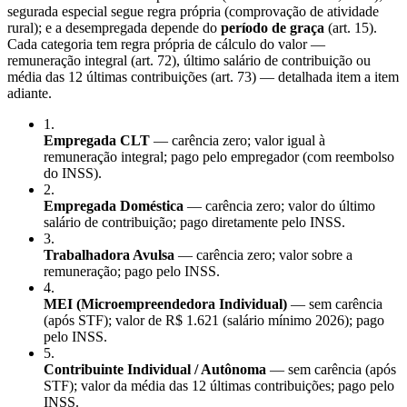
segurada especial segue regra própria (comprovação de atividade
rural); e a desempregada depende do
período de graça
(art. 15).
Cada categoria tem regra própria de cálculo do valor —
remuneração integral (art. 72), último salário de contribuição ou
média das 12 últimas contribuições (art. 73) — detalhada item a item
adiante.
1
.
Empregada CLT
— carência zero; valor igual à
remuneração integral; pago pelo empregador (com reembolso
do INSS).
2
.
Empregada Doméstica
— carência zero; valor do último
salário de contribuição; pago diretamente pelo INSS.
3
.
Trabalhadora Avulsa
— carência zero; valor sobre a
remuneração; pago pelo INSS.
4
.
MEI (Microempreendedora Individual)
— sem carência
(após STF); valor de R$ 1.621 (salário mínimo 2026); pago
pelo INSS.
5
.
Contribuinte Individual / Autônoma
— sem carência (após
STF); valor da média das 12 últimas contribuições; pago pelo
INSS.