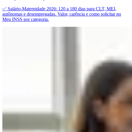
✅ Salário-Maternidade 2026: 120 a 180 dias para CLT, MEI,
autônomas e desempregadas. Valor, carência e como solicitar no
Meu INSS por categoria.