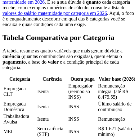
maternidade em 2026
. E se a sua dúvida é
quanto
cada categoria
recebe, com exemplos numéricos de cálculo, consulte a lista de
valores do salário-maternidade por categoria em 2026
. Aqui, o foco
é o enquadramento: descobrir em qual das 8 categorias você se
encaixa e quais condições cada uma exige.
Tabela Comparativa por Categoria
A tabela resume as quatro variáveis que mais geram dúvida: a
carência
(quantas contribuições são exigidas), quem efetua o
pagamento
, a base do
valor
e a condição principal de cada
categoria.
Categoria
Carência
Quem paga
Valor base (2026)
Empregador
Remuneração
Empregada
Isenta
(reembolso
integral (até R$
CLT
INSS)
8.475,55)
Empregada
Último salário de
Isenta
INSS
Doméstica
contribuição
Trabalhadora
Isenta
INSS
Remuneração
Avulsa
Sem carência
R$ 1.621 (salário
MEI
INSS
(STF)
mínimo)