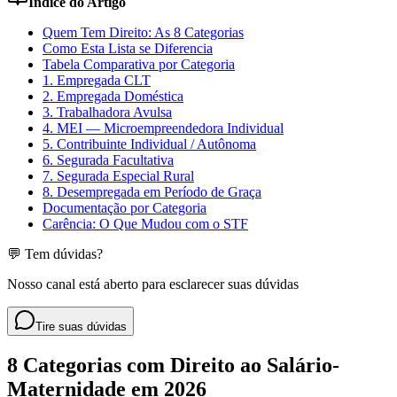
Índice do Artigo
Quem Tem Direito: As 8 Categorias
Como Esta Lista se Diferencia
Tabela Comparativa por Categoria
1. Empregada CLT
2. Empregada Doméstica
3. Trabalhadora Avulsa
4. MEI — Microempreendedora Individual
5. Contribuinte Individual / Autônoma
6. Segurada Facultativa
7. Segurada Especial Rural
8. Desempregada em Período de Graça
Documentação por Categoria
Carência: O Que Mudou com o STF
💬 Tem dúvidas?
Nosso canal está aberto para esclarecer suas dúvidas
Tire suas dúvidas
8 Categorias com Direito ao Salário-
Maternidade em 2026