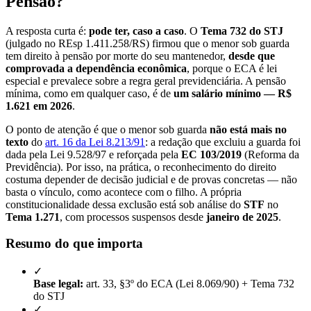
Pensão?
A resposta curta é:
pode ter, caso a caso
. O
Tema 732 do STJ
(julgado no REsp 1.411.258/RS) firmou que o menor sob guarda
tem direito à pensão por morte do seu mantenedor,
desde que
comprovada a dependência econômica
, porque o ECA é lei
especial e prevalece sobre a regra geral previdenciária. A pensão
mínima, como em qualquer caso, é de
um salário mínimo — R$
1.621 em 2026
.
O ponto de atenção é que o menor sob guarda
não está mais no
texto
do
art. 16 da Lei 8.213/91
: a redação que excluiu a guarda foi
dada pela Lei 9.528/97 e reforçada pela
EC 103/2019
(Reforma da
Previdência). Por isso, na prática, o reconhecimento do direito
costuma depender de decisão judicial e de provas concretas — não
basta o vínculo, como acontece com o filho. A própria
constitucionalidade dessa exclusão está sob análise do
STF
no
Tema 1.271
, com processos suspensos desde
janeiro de 2025
.
Resumo do que importa
✓
Base legal:
art. 33, §3º do ECA (Lei 8.069/90) + Tema 732
do STJ
✓