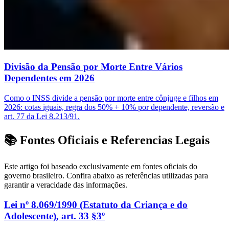
Divisão da Pensão por Morte Entre Vários
Dependentes em 2026
Como o INSS divide a pensão por morte entre cônjuge e filhos em
2026: cotas iguais, regra dos 50% + 10% por dependente, reversão e
art. 77 da Lei 8.213/91.
📚 Fontes Oficiais e Referencias Legais
Este artigo foi baseado exclusivamente em fontes oficiais do
governo brasileiro. Confira abaixo as referências utilizadas para
garantir a veracidade das informações.
Lei nº 8.069/1990 (Estatuto da Criança e do
Adolescente), art. 33 §3º