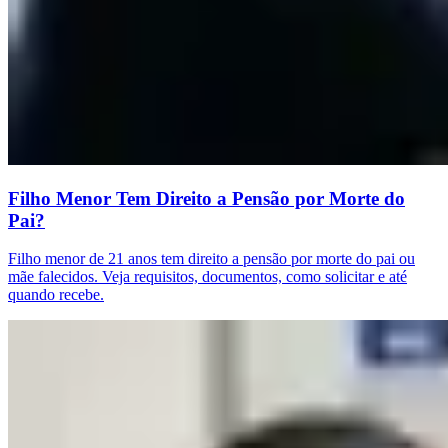
Filho Menor Tem Direito a Pensão por Morte do
Pai?
Filho menor de 21 anos tem direito a pensão por morte do pai ou
mãe falecidos. Veja requisitos, documentos, como solicitar e até
quando recebe.