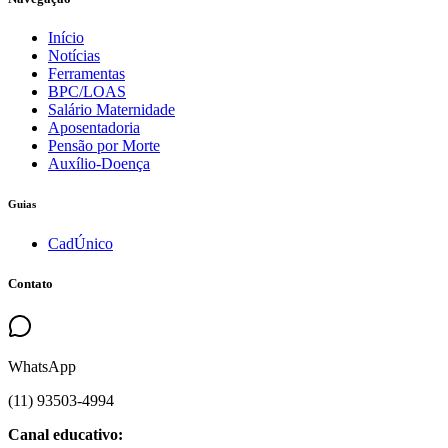
Início
Notícias
Ferramentas
BPC/LOAS
Salário Maternidade
Aposentadoria
Pensão por Morte
Auxílio-Doença
Guias
CadÚnico
Contato
WhatsApp
(
11
)
93503
-
4994
Canal educativo: