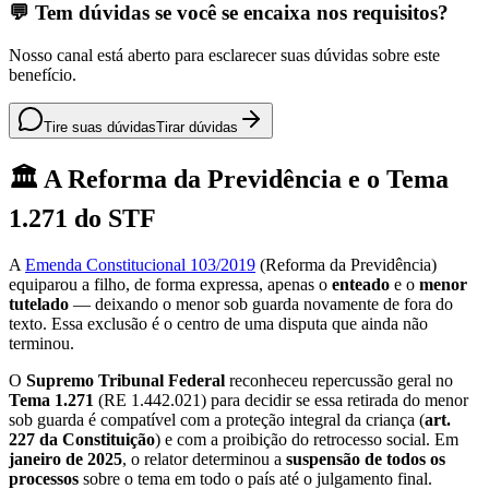
💬 Tem dúvidas se você se encaixa nos requisitos?
Nosso canal está aberto para esclarecer suas dúvidas sobre este
benefício.
Tire suas dúvidas
Tirar dúvidas
🏛️ A Reforma da Previdência e o Tema
1.271 do STF
A
Emenda Constitucional 103/2019
(Reforma da Previdência)
equiparou a filho, de forma expressa, apenas o
enteado
e o
menor
tutelado
— deixando o menor sob guarda novamente de fora do
texto. Essa exclusão é o centro de uma disputa que ainda não
terminou.
O
Supremo Tribunal Federal
reconheceu repercussão geral no
Tema 1.271
(RE 1.442.021) para decidir se essa retirada do menor
sob guarda é compatível com a proteção integral da criança (
art.
227 da Constituição
) e com a proibição do retrocesso social. Em
janeiro de 2025
, o relator determinou a
suspensão de todos os
processos
sobre o tema em todo o país até o julgamento final.