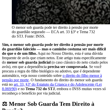
O menor sob guarda pode ter direito à pensão por morte
do guardião segurado — ECA art. 33 §3º e Tema 732
do STJ. Fonte: INSS.
Sim, o menor sob guarda pode ter direito à pensão por morte
do guardião falecido — mas o caminho costuma ser mais difícil
do que o de um filho.
Aqui no Nosso Direito, esta é uma dúvida
frequente de avós que criam netos. Este artigo trata especificamente
do
menor sob guarda judicial
(o caso clássico do neto criado pelos
avós), em que a dependência
precisa ser comprovada
. Se você
procura a regra do filho biológico ou adotivo, que é dependente
automático, veja nosso conteúdo sobre
o direito do filho menor à
pensão por morte
. O fundamento do direito do menor sob guarda
está no
art. 33, §3º do Estatuto da Criança e do Adolescente (Lei
8.069/90)
e no
Tema 732 do STJ
, embora o INSS muitas vezes só
reconheça o benefício por via judicial.
⚖️ Menor Sob Guarda Tem Direito à