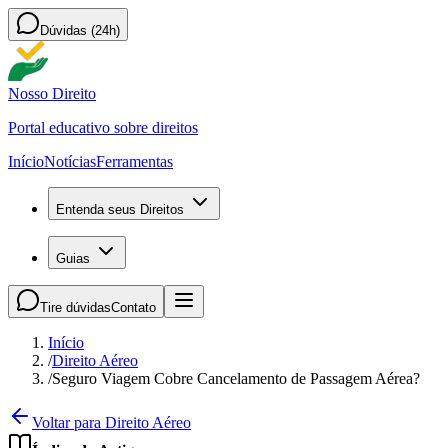
Dúvidas (24h)
Nosso Direito
Portal educativo sobre direitos
Início
Notícias
Ferramentas
Entenda seus Direitos
Guias
Tire dúvidas
Contato
Início
/
Direito Aéreo
/
Seguro Viagem Cobre Cancelamento de Passagem Aérea?
Voltar para Direito Aéreo