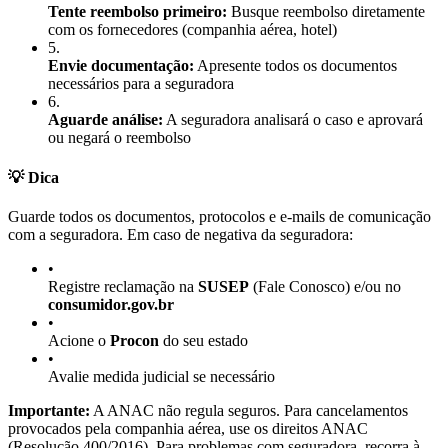
Tente reembolso primeiro:
Busque reembolso diretamente
com os fornecedores (companhia aérea, hotel)
5
.
Envie documentação:
Apresente todos os documentos
necessários para a seguradora
6
.
Aguarde análise:
A seguradora analisará o caso e aprovará
ou negará o reembolso
💡 Dica
Guarde todos os documentos, protocolos e e-mails de comunicação
com a seguradora. Em caso de negativa da seguradora:
•
Registre reclamação na
SUSEP
(Fale Conosco) e/ou no
consumidor.gov.br
•
Acione o
Procon
do seu estado
•
Avalie medida judicial se necessário
Importante:
A ANAC não regula seguros. Para cancelamentos
provocados pela companhia aérea, use os direitos ANAC
(Resolução 400/2016). Para problemas com seguradora, recorra à