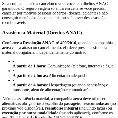
Se a companhia aérea cancelou o voo, você tem direitos ANAC
garantidos. O seguro viagem só entra em cena se você precisar
cancelar por motivos pessoais cobertos (doença, acidente) e não
conseguir reembolso da companhia ou se houver despesas não
reembolsáveis.
Assistência Material (Direitos ANAC)
Conforme a
Resolução ANAC nº 400/2016
, quando a companhia
aérea causa atraso ou cancelamento, ela deve prestar assistência
material obrigatória, independentemente do motivo:
•
A partir de 1 hora:
Comunicação (telefone, internet) e água
•
A partir de 2 horas:
Alimentação adequada
•
A partir de 4 horas:
Hospedagem (quando necessário) e
transporte, além de alimentação e comunicação
Além da assistência material, a companhia aérea deve oferecer
alternativas obrigatórias à escolha do passageiro:
reacomodacao
(no
próximo voo disponível),
reembolso integral
(incluindo taxas) ou
execução por outra modalidade
(quando aplicável), conforme os
arts. 21, 27 e 28 da Resolução ANAC 400/2016.