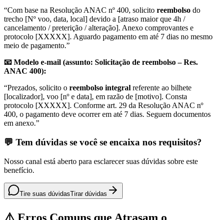
“Com base na Resolução ANAC nº 400, solicito
reembolso
do
trecho [Nº voo, data, local] devido a [atraso maior que 4h /
cancelamento / preterição / alteração]. Anexo comprovantes e
protocolo [XXXXX]. Aguardo pagamento em até 7 dias no mesmo
meio de pagamento.”
📧 Modelo e-mail (assunto: Solicitação de reembolso – Res.
ANAC 400):
“Prezados, solicito o
reembolso integral
referente ao bilhete
[localizador], voo [nº e data], em razão de [motivo]. Consta
protocolo [XXXXX]. Conforme art. 29 da Resolução ANAC nº
400, o pagamento deve ocorrer em até 7 dias. Seguem documentos
em anexo.”
💬 Tem dúvidas se você se encaixa nos requisitos?
Nosso canal está aberto para esclarecer suas dúvidas sobre este
benefício.
Tire suas dúvidas
Tirar dúvidas
⚠️ Erros Comuns que Atrasam o