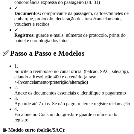
concordância expressa do passageiro (art. 31)
✓
Documentos:
comprovante da passagem, cartões/bilhetes de
embarque, protocolo, declaração de atraso/cancelamento,
vouchers e recibos
✓
Registros:
guarde e-mails, números de protocolo, prints do
painel e cronologia dos fatos
✅ Passo a Passo e Modelos
1
.
Solicite o reembolso no canal oficial (balcão, SAC, site/app),
citando a Resolução 400 e o cenário (atraso
>4h/cancelamento/preterição/alteração)
2
.
Anexe os documentos essenciais e identifique o pagamento
3
.
Aguarde até 7 dias. Se não pago, reitere e registre reclamação
4
.
Escalone no Consumidor.gov.br e guarde o número do
registro
📝 Modelo curto (balcão/SAC):