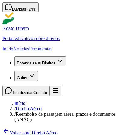
Dúvidas (24h)
Nosso Direito
Portal educativo sobre direitos
Início
Notícias
Ferramentas
Entenda seus Direitos
Guias
Tire dúvidas
Contato
Início
/
Direito Aéreo
/
Reembolso de passagem aérea: prazos e documentos
(ANAC)
Voltar para Direito Aéreo