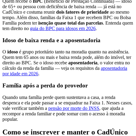
Quem recebe o
BPC
(Benefício de Prestação Continuada) — idoso
de 65+ ou pessoa com deficiência de baixa renda — já está no
CadÚnico e costuma reunir
dois fatores de prioridade
ao mesmo
tempo. Além disso, famílias da Faixa 1 que recebem BPC ou Bolsa
Família podem ter
isenção quase total das parcelas
. Entenda quem
tem direito no
guia do BPC para idosos em 2026
.
Idoso de baixa renda e a aposentadoria
O
idoso
é grupo prioritário tanto na moradia quanto na assistência.
Quem tem 65 anos ou mais e baixa renda pode, além do imóvel, ter
direito ao BPC. Se o idoso recebe
aposentadoria
, o valor entra no
cálculo da renda da família — veja os requisitos da
aposentadoria
por idade em 2026
.
Família após a perda do provedor
Quando uma família perde quem sustentava a casa, a renda
despenca e ela pode passar a se enquadrar na Faixa 1. Nesses casos,
vale verificar também a
pensão por morte do INSS
, que ajuda a
recompor a renda familiar e pode somar com o acesso à moradia
popular.
Como se inscrever e manter o CadÚnico