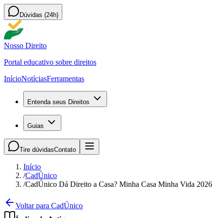
Dúvidas (24h)
Nosso Direito
Portal educativo sobre direitos
Início
Notícias
Ferramentas
Entenda seus Direitos
Guias
Tire dúvidas
Contato
Início
/
CadÚnico
/
CadÚnico Dá Direito a Casa? Minha Casa Minha Vida 2026
Voltar para CadÚnico