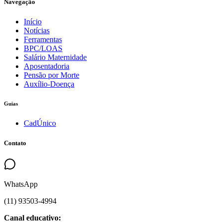
Navegação
Início
Notícias
Ferramentas
BPC/LOAS
Salário Maternidade
Aposentadoria
Pensão por Morte
Auxílio-Doença
Guias
CadÚnico
Contato
WhatsApp
(
11
)
93503
-
4994
Canal educativo: