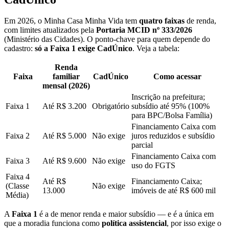
Em 2026, o Minha Casa Minha Vida tem
quatro faixas
de renda,
com limites atualizados pela
Portaria MCID nº 333/2026
(Ministério das Cidades). O ponto-chave para quem depende do
cadastro:
só a Faixa 1 exige CadÚnico
. Veja a tabela:
Renda
Faixa
familiar
CadÚnico
Como acessar
mensal (2026)
Inscrição na prefeitura;
Faixa 1
Até R$ 3.200
Obrigatório
subsídio até 95% (100%
para BPC/Bolsa Família)
Financiamento Caixa com
Faixa 2
Até R$ 5.000
Não exige
juros reduzidos e subsídio
parcial
Financiamento Caixa com
Faixa 3
Até R$ 9.600
Não exige
uso do FGTS
Faixa 4
Até R$
Financiamento Caixa;
(Classe
Não exige
13.000
imóveis de até R$ 600 mil
Média)
A
Faixa 1
é a de menor renda e maior subsídio — e é a única em
que a moradia funciona como
política assistencial
, por isso exige o