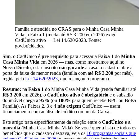
Família é atendida no CRAS para o Minha Casa Minha
Vida; a Faixa 1 (renda até R$ 3.200 em 2026) exige
CadÚnico ativo — Lei 14.620/2023. Fonte:
gov.br/cidades.
Sim
, o CadÚnico é
pré-requisito
para acessar a
Faixa 1
do
Minha
Casa Minha Vida
em 2026 — mas, como mostramos aqui no
Nosso Direito
, estar inscrito
não garante
a casa: o cadastro abre a
porta da faixa de menor renda (família com até
R$ 3.200
por mês),
regida pela
Lei 14.620/2023
, que relançou o programa.
Resumo:
na
Faixa 1
do Minha Casa Minha Vida (renda familiar até
R$ 3.200
em 2026), o
CadÚnico ativo é obrigatório
e o subsídio
do imóvel chega a
95%
(ou
100%
para quem recebe BPC ou Bolsa
Família). As Faixas 2, 3 e 4
não exigem
CadÚnico — usam
financiamento com análise de crédito comum da Caixa.
Este artigo trata especificamente da relação entre o
CadÚnico e a
moradia
(Minha Casa Minha Vida). Se você quer a lista de todos os
benefícios que o cadastro destrava, veja os
10 programas sociais que
exigem CadÚnico em 2026
; e, para entender o cadastro do zero,