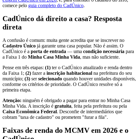
comece pelo
guia completo do CadÚnico
.
CadÚnico dá direito a casa? Resposta
direta
A confusão é comum: muita gente acredita que se inscrever no
Cadastro Único
já garante uma casa popular. Não é assim. O
CadÚnico é a
porta de entrada
— uma
condição necessária
para
a Faixa 1 do
Minha Casa Minha Vida
, mas não suficiente.
Pense em três etapas:
(1)
ter o CadÚnico atualizado e renda dentro
da Faixa 1;
(2)
fazer a
inscrição habitacional
na prefeitura do seu
município;
(3)
ser
selecionado
quando houver unidades disponíveis,
conforme os critérios de prioridade. O CadÚnico resolve só a
primeira etapa.
Atenção:
ninguém é obrigado a pagar para entrar no Minha Casa
Minha Vida. A inscrição é
gratuita
, feita pela prefeitura ou pela
Caixa Econômica Federal
. Desconfie de intermediários que
cobram "taxa de cadastro" ou prometem "furar a fila".
Faixas de renda do MCMV em 2026 e o
CadÚnico