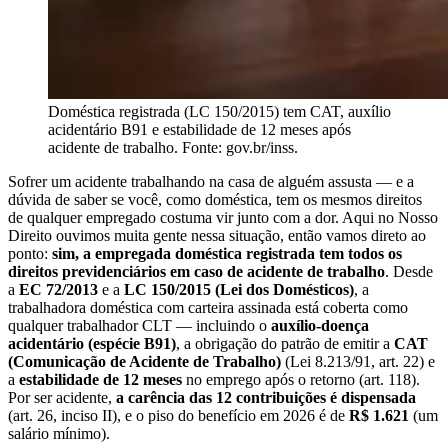
Doméstica registrada (LC 150/2015) tem CAT, auxílio
acidentário B91 e estabilidade de 12 meses após
acidente de trabalho. Fonte: gov.br/inss.
Sofrer um acidente trabalhando na casa de alguém assusta — e a
dúvida de saber se você, como doméstica, tem os mesmos direitos
de qualquer empregado costuma vir junto com a dor. Aqui no Nosso
Direito ouvimos muita gente nessa situação, então vamos direto ao
ponto:
sim, a empregada doméstica registrada tem todos os
direitos previdenciários em caso de acidente de trabalho
. Desde
a
EC 72/2013
e a
LC 150/2015 (Lei dos Domésticos)
, a
trabalhadora doméstica com carteira assinada está coberta como
qualquer trabalhador CLT — incluindo o
auxílio-doença
acidentário (espécie B91)
, a obrigação do patrão de emitir a
CAT
(Comunicação de Acidente de Trabalho)
(Lei 8.213/91, art. 22) e
a
estabilidade de 12 meses
no emprego após o retorno (art. 118).
Por ser acidente,
a carência das 12 contribuições é dispensada
(art. 26, inciso II), e o piso do benefício em 2026 é de
R$ 1.621
(um
salário mínimo).