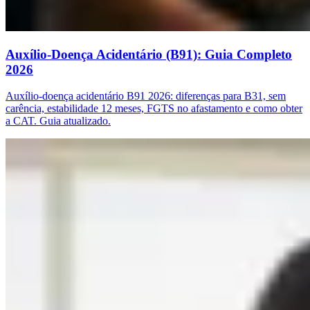
Auxílio-Doença Acidentário (B91): Guia Completo
2026
Auxílio-doença acidentário B91 2026: diferenças para B31, sem
carência, estabilidade 12 meses, FGTS no afastamento e como obter
a CAT. Guia atualizado.