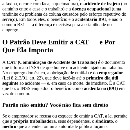
a faxina, o corte com faca, a queimadura), o
acidente de trajeto
(no
caminho entre a casa e o trabalho) e a
doença ocupacional
(uma
tendinite ou problema de coluna causados pelo esforço repetitivo do
serviço). Em todos eles, o benefício é o
acidentário B91
, e não o
comum B31 — a diferença é decisiva para a estabilidade no
emprego.
O Patrão Deve Emitir a CAT — e Por
Que Ela Importa
A
CAT (Comunicação de Acidente de Trabalho)
é o documento
que informa o INSS de que houve um acidente ligado ao trabalho.
No emprego doméstico, a obrigação de emiti-la é do
empregador
(Lei 8.213/91, art. 22), que deve fazê-lo até o
primeiro dia útil
seguinte
ao acidente — e, em caso de morte, de imediato. É a CAT
que faz o INSS enquadrar o benefício como
acidentário (B91)
em
vez de comum.
Patrão não emitiu? Você não fica sem direito
Se o empregador se recusa ou esquece de emitir a CAT, a lei permite
que a
própria trabalhadora
, seus dependentes, o
sindicato
, o
médico
que a atendeu ou uma autoridade pública façam a