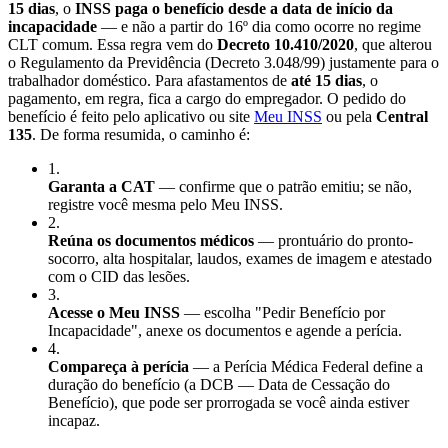
15 dias
, o
INSS paga o benefício desde a data de início da
incapacidade
— e não a partir do 16º dia como ocorre no regime
CLT comum. Essa regra vem do
Decreto 10.410/2020
, que alterou
o Regulamento da Previdência (Decreto 3.048/99) justamente para o
trabalhador doméstico. Para afastamentos de
até 15 dias
, o
pagamento, em regra, fica a cargo do empregador. O pedido do
benefício é feito pelo aplicativo ou site
Meu INSS
ou pela
Central
135
. De forma resumida, o caminho é:
1
.
Garanta a CAT
— confirme que o patrão emitiu; se não,
registre você mesma pelo Meu INSS.
2
.
Reúna os documentos médicos
— prontuário do pronto-
socorro, alta hospitalar, laudos, exames de imagem e atestado
com o CID das lesões.
3
.
Acesse o Meu INSS
— escolha "Pedir Benefício por
Incapacidade", anexe os documentos e agende a perícia.
4
.
Compareça à perícia
— a Perícia Médica Federal define a
duração do benefício (a DCB — Data de Cessação do
Benefício), que pode ser prorrogada se você ainda estiver
incapaz.