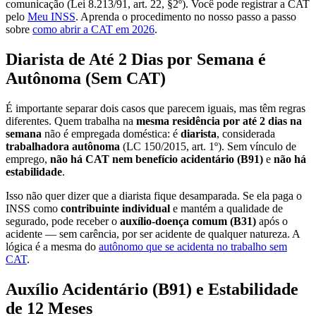
comunicação (Lei 8.213/91, art. 22, §2º). Você pode registrar a CAT
pelo
Meu INSS
. Aprenda o procedimento no nosso passo a passo
sobre
como abrir a CAT em 2026
.
Diarista de Até 2 Dias por Semana é
Autônoma (Sem CAT)
É importante separar dois casos que parecem iguais, mas têm regras
diferentes. Quem trabalha na
mesma residência por até 2 dias na
semana
não é empregada doméstica: é
diarista
, considerada
trabalhadora autônoma
(LC 150/2015, art. 1º). Sem vínculo de
emprego,
não há CAT nem benefício acidentário (B91)
e
não há
estabilidade
.
Isso não quer dizer que a diarista fique desamparada. Se ela paga o
INSS como
contribuinte individual
e mantém a qualidade de
segurado, pode receber o
auxílio-doença comum (B31)
após o
acidente — sem carência, por ser acidente de qualquer natureza. A
lógica é a mesma do
autônomo que se acidenta no trabalho sem
CAT
.
Auxílio Acidentário (B91) e Estabilidade
de 12 Meses