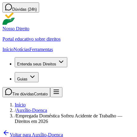
Dúvidas (24h)
Nosso Direito
Portal educativo sobre direitos
Início
Notícias
Ferramentas
Entenda seus Direitos
Guias
Tire dúvidas
Contato
Início
/
Auxílio-Doença
/
Empregada Doméstica Sofreu Acidente de Trabalho —
Direitos em 2026
Voltar para Auxílio-Doença