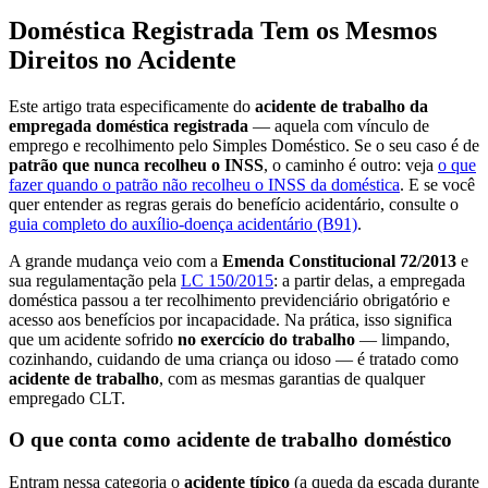
Doméstica Registrada Tem os Mesmos
Direitos no Acidente
Este artigo trata especificamente do
acidente de trabalho da
empregada doméstica registrada
— aquela com vínculo de
emprego e recolhimento pelo Simples Doméstico. Se o seu caso é de
patrão que nunca recolheu o INSS
, o caminho é outro: veja
o que
fazer quando o patrão não recolheu o INSS da doméstica
. E se você
quer entender as regras gerais do benefício acidentário, consulte o
guia completo do auxílio-doença acidentário (B91)
.
A grande mudança veio com a
Emenda Constitucional 72/2013
e
sua regulamentação pela
LC 150/2015
: a partir delas, a empregada
doméstica passou a ter recolhimento previdenciário obrigatório e
acesso aos benefícios por incapacidade. Na prática, isso significa
que um acidente sofrido
no exercício do trabalho
— limpando,
cozinhando, cuidando de uma criança ou idoso — é tratado como
acidente de trabalho
, com as mesmas garantias de qualquer
empregado CLT.
O que conta como acidente de trabalho doméstico
Entram nessa categoria o
acidente típico
(a queda da escada durante