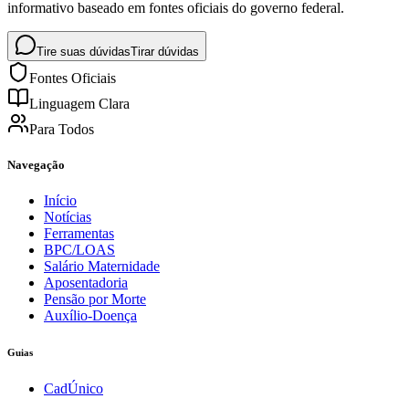
informativo baseado em fontes oficiais do governo federal.
Tire suas dúvidas
Tirar dúvidas
Fontes Oficiais
Linguagem Clara
Para Todos
Navegação
Início
Notícias
Ferramentas
BPC/LOAS
Salário Maternidade
Aposentadoria
Pensão por Morte
Auxílio-Doença
Guias
CadÚnico