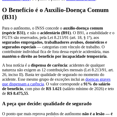
O Benefício é o Auxílio-Doença Comum
(B31)
Para o autônomo, o INSS concede o
auxílio-doença comum
(espécie B31)
, e não o
acidentário (B91)
. O B91, a estabilidade e o
FGTS são reservados, pela Lei 8.213/91 (art. 18, § 1º), aos
segurados empregados, trabalhadores avulsos, domésticos e
segurados especiais
— categorias com vínculo de trabalho. O
contribuinte individual fica de fora dessa espécie acidentária, mas
mantém o direito ao benefício por incapacidade temporária
.
A boa notícia é a
dispensa de carência
: acidentes de qualquer
natureza não exigem as 12 contribuições mensais (Lei 8.213/91, art.
26, inciso II). Basta ter qualidade de segurado no momento do
acidente. Esse mesmo grupo de exceções inclui as
doenças graves
que dispensam a carência
. O valor corresponde a
91% do salário
de benefício
, com piso de
R$ 1.621
(salário mínimo de 2026) e teto
de
R$ 8.475,55
.
A peça que decide: qualidade de segurado
O ponto que mais reprova pedidos de autônomo
não é a lesão — é