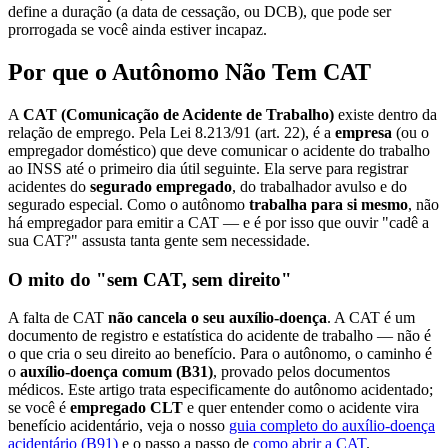
define a duração (a data de cessação, ou DCB), que pode ser
prorrogada se você ainda estiver incapaz.
Por que o Autônomo Não Tem CAT
A
CAT (Comunicação de Acidente de Trabalho)
existe dentro da
relação de emprego. Pela Lei 8.213/91 (art. 22), é a
empresa
(ou o
empregador doméstico) que deve comunicar o acidente do trabalho
ao INSS até o primeiro dia útil seguinte. Ela serve para registrar
acidentes do
segurado empregado
, do trabalhador avulso e do
segurado especial. Como o autônomo
trabalha para si mesmo
, não
há empregador para emitir a CAT — e é por isso que ouvir "cadê a
sua CAT?" assusta tanta gente sem necessidade.
O mito do "sem CAT, sem direito"
A falta de CAT
não cancela o seu auxílio-doença
. A CAT é um
documento de registro e estatística do acidente de trabalho — não é
o que cria o seu direito ao benefício. Para o autônomo, o caminho é
o
auxílio-doença comum (B31)
, provado pelos documentos
médicos. Este artigo trata especificamente do autônomo acidentado;
se você é
empregado CLT
e quer entender como o acidente vira
benefício acidentário, veja o nosso
guia completo do auxílio-doença
acidentário (B91)
e o passo a passo de
como abrir a CAT
.