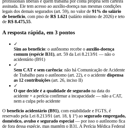
profissionais liberais e quem trabalha por conta própria sem carteira
assinada. Ele tem acesso ao auxílio-doença nas mesmas condições
legais dos demais segurados (art. 59), no valor de
91% do salário
de benefício
, com piso de
R$ 1.621
(salário mínimo de 2026) e teto
de
R$ 8.475,55
.
A resposta rápida, em 3 pontos
✓
Sim ao benefício
: o autônomo recebe o
auxílio-doença
comum (espécie B31)
, art. 59 da Lei 8.213/91 — não o
acidentário (B91)
✓
Sem CAT e sem carência
: não há Comunicação de Acidente
de Trabalho para o autônomo (art. 22), e o acidente
dispensa
as 12 contribuições
(art. 26, inciso II)
✓
O que decide é a qualidade de segurado
na data do
acidente + a perícia confirmar a incapacidade — não a CAT,
nem a culpa pelo acidente
O
benefício acidentário (B91)
, com estabilidade e FGTS, é
reservado pela Lei 8.213/91 (art. 18, § 1º) ao
segurado empregado,
doméstico, avulso e segurado especial
— por isso o autônomo fica
de fora dessa espécie, mas mantém o B31. A Perícia Médica Federal