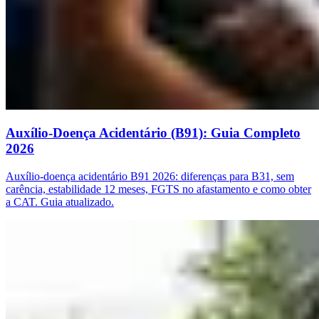
Auxílio-Doença Acidentário (B91): Guia Completo
2026
Auxílio-doença acidentário B91 2026: diferenças para B31, sem
carência, estabilidade 12 meses, FGTS no afastamento e como obter
a CAT. Guia atualizado.