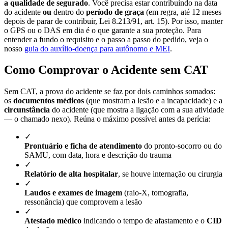
a qualidade de segurado
. Você precisa estar contribuindo na data
do acidente
ou
dentro do
período de graça
(em regra, até 12 meses
depois de parar de contribuir, Lei 8.213/91, art. 15). Por isso, manter
o GPS ou o DAS em dia é o que garante a sua proteção. Para
entender a fundo o requisito e o passo a passo do pedido, veja o
nosso
guia do auxílio-doença para autônomo e MEI
.
Como Comprovar o Acidente sem CAT
Sem CAT, a prova do acidente se faz por dois caminhos somados:
os
documentos médicos
(que mostram a lesão e a incapacidade) e a
circunstância
do acidente (que mostra a ligação com a sua atividade
— o chamado nexo). Reúna o máximo possível antes da perícia:
✓
Prontuário e ficha de atendimento
do pronto-socorro ou do
SAMU, com data, hora e descrição do trauma
✓
Relatório de alta hospitalar
, se houve internação ou cirurgia
✓
Laudos e exames de imagem
(raio-X, tomografia,
ressonância) que comprovem a lesão
✓
Atestado médico
indicando o tempo de afastamento e o
CID