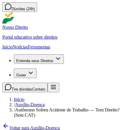
Dúvidas (24h)
Nosso Direito
Portal educativo sobre direitos
Início
Notícias
Ferramentas
Entenda seus Direitos
Guias
Tire dúvidas
Contato
Início
/
Auxílio-Doença
/
Autônomo Sofreu Acidente de Trabalho — Tem Direito?
(Sem CAT)
Voltar para Auxílio-Doença