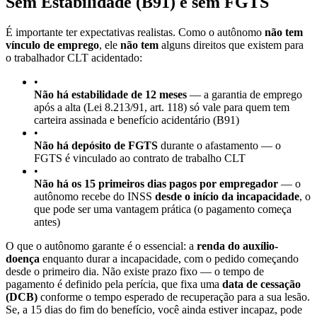
Sem Estabilidade (B91) e sem FGTS
É importante ter expectativas realistas. Como o autônomo
não tem
vínculo de emprego
, ele
não tem
alguns direitos que existem para
o trabalhador CLT acidentado:
•
Não há estabilidade de 12 meses
— a garantia de emprego
após a alta (Lei 8.213/91, art. 118) só vale para quem tem
carteira assinada e benefício acidentário (B91)
•
Não há depósito de FGTS
durante o afastamento — o
FGTS é vinculado ao contrato de trabalho CLT
•
Não há os 15 primeiros dias pagos por empregador
— o
autônomo recebe do INSS
desde o início da incapacidade
, o
que pode ser uma vantagem prática (o pagamento começa
antes)
O que o autônomo garante é o essencial: a
renda do auxílio-
doença
enquanto durar a incapacidade, com o pedido começando
desde o primeiro dia. Não existe prazo fixo — o tempo de
pagamento é definido pela perícia, que fixa uma
data de cessação
(DCB)
conforme o tempo esperado de recuperação para a sua lesão.
Se, a 15 dias do fim do benefício, você ainda estiver incapaz, pode