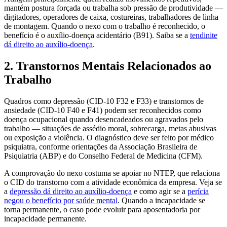
mantém postura forçada ou trabalha sob pressão de produtividade —
digitadores, operadores de caixa, costureiras, trabalhadores de linha
de montagem. Quando o nexo com o trabalho é reconhecido, o
benefício é o auxílio-doença acidentário (B91). Saiba se a
tendinite
dá direito ao auxílio-doença
.
2. Transtornos Mentais Relacionados ao
Trabalho
Quadros como depressão (CID-10 F32 e F33) e transtornos de
ansiedade (CID-10 F40 e F41) podem ser reconhecidos como
doença ocupacional quando desencadeados ou agravados pelo
trabalho — situações de assédio moral, sobrecarga, metas abusivas
ou exposição a violência. O diagnóstico deve ser feito por médico
psiquiatra, conforme orientações da Associação Brasileira de
Psiquiatria (ABP) e do Conselho Federal de Medicina (CFM).
A comprovação do nexo costuma se apoiar no NTEP, que relaciona
o CID do transtorno com a atividade econômica da empresa. Veja se
a
depressão dá direito ao auxílio-doença
e como agir se a
perícia
negou o benefício por saúde mental
. Quando a incapacidade se
torna permanente, o caso pode evoluir para aposentadoria por
incapacidade permanente.