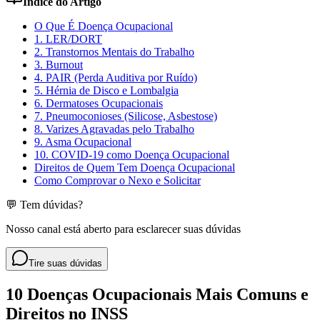
Índice do Artigo
O Que É Doença Ocupacional
1. LER/DORT
2. Transtornos Mentais do Trabalho
3. Burnout
4. PAIR (Perda Auditiva por Ruído)
5. Hérnia de Disco e Lombalgia
6. Dermatoses Ocupacionais
7. Pneumoconioses (Silicose, Asbestose)
8. Varizes Agravadas pelo Trabalho
9. Asma Ocupacional
10. COVID-19 como Doença Ocupacional
Direitos de Quem Tem Doença Ocupacional
Como Comprovar o Nexo e Solicitar
💬 Tem dúvidas?
Nosso canal está aberto para esclarecer suas dúvidas
Tire suas dúvidas
10 Doenças Ocupacionais Mais Comuns e
Direitos no INSS