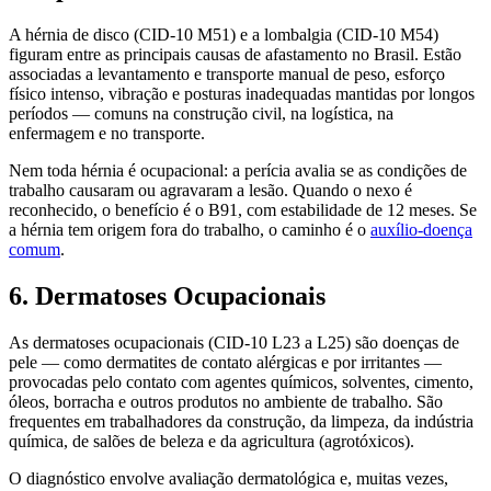
A hérnia de disco (CID-10 M51) e a lombalgia (CID-10 M54)
figuram entre as principais causas de afastamento no Brasil. Estão
associadas a levantamento e transporte manual de peso, esforço
físico intenso, vibração e posturas inadequadas mantidas por longos
períodos — comuns na construção civil, na logística, na
enfermagem e no transporte.
Nem toda hérnia é ocupacional: a perícia avalia se as condições de
trabalho causaram ou agravaram a lesão. Quando o nexo é
reconhecido, o benefício é o B91, com estabilidade de 12 meses. Se
a hérnia tem origem fora do trabalho, o caminho é o
auxílio-doença
comum
.
6. Dermatoses Ocupacionais
As dermatoses ocupacionais (CID-10 L23 a L25) são doenças de
pele — como dermatites de contato alérgicas e por irritantes —
provocadas pelo contato com agentes químicos, solventes, cimento,
óleos, borracha e outros produtos no ambiente de trabalho. São
frequentes em trabalhadores da construção, da limpeza, da indústria
química, de salões de beleza e da agricultura (agrotóxicos).
O diagnóstico envolve avaliação dermatológica e, muitas vezes,