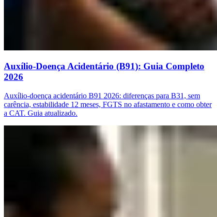
Auxílio-Doença Acidentário (B91): Guia Completo
2026
Auxílio-doença acidentário B91 2026: diferenças para B31, sem
carência, estabilidade 12 meses, FGTS no afastamento e como obter
a CAT. Guia atualizado.