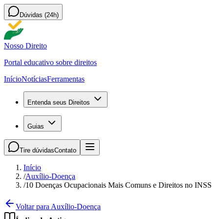
Dúvidas (24h)
Nosso Direito
Portal educativo sobre direitos
Início
Notícias
Ferramentas
Entenda seus Direitos
Guias
Tire dúvidas
Contato
Início
/
Auxílio-Doença
/
10 Doenças Ocupacionais Mais Comuns e Direitos no INSS
Voltar para Auxílio-Doença