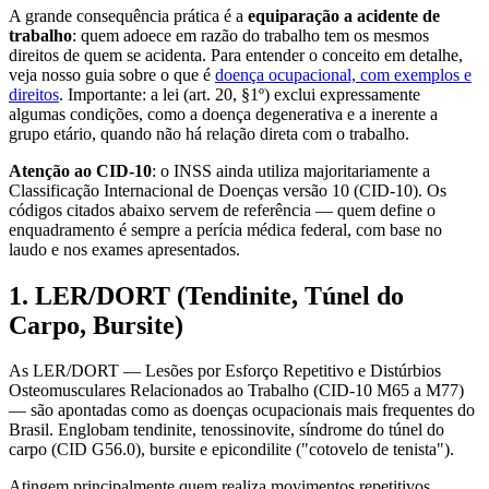
A grande consequência prática é a
equiparação a acidente de
trabalho
: quem adoece em razão do trabalho tem os mesmos
direitos de quem se acidenta. Para entender o conceito em detalhe,
veja nosso guia sobre o que é
doença ocupacional, com exemplos e
direitos
. Importante: a lei (art. 20, §1º) exclui expressamente
algumas condições, como a doença degenerativa e a inerente a
grupo etário, quando não há relação direta com o trabalho.
Atenção ao CID-10
: o INSS ainda utiliza majoritariamente a
Classificação Internacional de Doenças versão 10 (CID-10). Os
códigos citados abaixo servem de referência — quem define o
enquadramento é sempre a perícia médica federal, com base no
laudo e nos exames apresentados.
1. LER/DORT (Tendinite, Túnel do
Carpo, Bursite)
As LER/DORT — Lesões por Esforço Repetitivo e Distúrbios
Osteomusculares Relacionados ao Trabalho (CID-10 M65 a M77)
— são apontadas como as doenças ocupacionais mais frequentes do
Brasil. Englobam tendinite, tenossinovite, síndrome do túnel do
carpo (CID G56.0), bursite e epicondilite ("cotovelo de tenista").
Atingem principalmente quem realiza movimentos repetitivos,