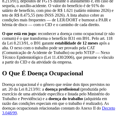
8.213/91), depósitos de FGTS durante o afastamento e, em caso de
sequela, o auxílio-acidente. O valor do benefício é de 91% do
salário de benefício, com piso de R$ 1.621 (salário mínimo 2026) e
teto de R$ 8.475,55 (teto INSS 2026). A lista abaixo cobre as
condições mais frequentes — de LER/DORT e burnout a PAIR e
hérnia de disco — com o CID e o caminho de cada direito.
O que está em jogo
: reconhecer a doença como ocupacional (e não
comum) é o que transforma o benefício B31 em B91. Pelo art. 118
da Lei 8.213/91, o B91 garante
estabilidade de 12 meses
após a
alta. O nexo com o trabalho pode ser provado pela CAT
(Comunicação de Acidente de Trabalho) ou pelo NTEP — Nexo
Técnico Epidemiológico (Lei 11.430/2006), que presume o vínculo
a partir do CID e da atividade da empresa.
O Que É Doença Ocupacional
Doença ocupacional é o gênero que reúne dois tipos previstos no
art. 20 da Lei 8.213/91: a
doença profissional
(produzida pelo
exercício de uma atividade específica e listada pelo Ministério do
Trabalho e Previdência) e a
doença do trabalho
(adquirida em
razão das condições especiais em que o trabalho é realizado). As
doenças ocupacionais relacionadas constam do Anexo II do
Decreto
3.048/99
.