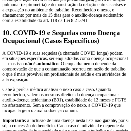
pulmonar (espirometria) e demonstração da relação entre as crises e
a exposição no ambiente de trabalho. Reconhecido o nexo, o
afastamento por mais de 15 dias gera o auxílio-doença acidentário,
com a estabilidade do art. 118 da Lei 8.213/91.
10. COVID-19 e Sequelas como Doença
Ocupacional (Casos Específicos)
A COVID-19 e suas sequelas (a chamada COVID longa) podem,
em situações específicas, ser enquadradas como doença ocupacional
— mas isso
não é automático
. O enquadramento depende da
comprovação de que a contaminação ocorreu em razão do trabalho,
o que é mais provável em profissionais de saúde e em atividades de
alta exposição.
Cabe à perícia médica analisar o nexo caso a caso. Quando
reconhecido, valem os mesmos direitos da doença ocupacional:
auxílio-doença acidentário (B91), estabilidade de 12 meses e FGTS
no afastamento. Sem a comprovação do nexo, a COVID-19 que
incapacita gera o auxílio-doença comum.
Importante
: a inclusão de uma doença nesta lista não garante, por si
só, a concessão do benefício. Cada caso é individual e depende da
comprovação da incapacidade e do nexo com o trabalho pela perícia