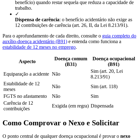
benefício) quando restar sequela que reduza a capacidade de
trabalho.
✓
Dispensa de carência
: o benefício acidentário não exige as
12 contribuições de carência (art. 26, II, da Lei 8.213/91).
Para o aprofundamento de cada direito, consulte o
guia completo do
auxílio-doença acidentário (B91)
e entenda como funciona a
estabilidade de 12 meses no emprego
.
Doença comum
Doença ocupacional
Aspecto
(B31)
(B91)
Sim (art. 20, Lei
Equiparação a acidente
Não
8.213/91)
Estabilidade de 12
Não
Sim (art. 118)
meses
FGTS no afastamento
Não
Sim
Carência de 12
Exigida (em regra)
Dispensada
contribuições
Como Comprovar o Nexo e Solicitar
O ponto central de qualquer doença ocupacional é provar o
nexo