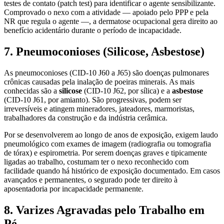
testes de contato (patch test) para identificar o agente sensibilizante.
Comprovado o nexo com a atividade — apoiado pelo PPP e pela
NR que regula o agente —, a dermatose ocupacional gera direito ao
benefício acidentário durante o período de incapacidade.
7. Pneumoconioses (Silicose, Asbestose)
As pneumoconioses (CID-10 J60 a J65) são doenças pulmonares
crônicas causadas pela inalação de poeiras minerais. As mais
conhecidas são a
silicose
(CID-10 J62, por sílica) e a
asbestose
(CID-10 J61, por amianto). São progressivas, podem ser
irreversíveis e atingem mineradores, jateadores, marmoristas,
trabalhadores da construção e da indústria cerâmica.
Por se desenvolverem ao longo de anos de exposição, exigem laudo
pneumológico com exames de imagem (radiografia ou tomografia
de tórax) e espirometria. Por serem doenças graves e tipicamente
ligadas ao trabalho, costumam ter o nexo reconhecido com
facilidade quando há histórico de exposição documentado. Em casos
avançados e permanentes, o segurado pode ter direito à
aposentadoria por incapacidade permanente.
8. Varizes Agravadas pelo Trabalho em
Pé