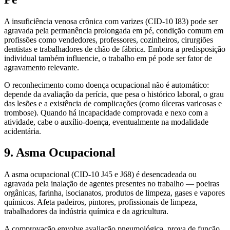
A insuficiência venosa crônica com varizes (CID-10 I83) pode ser
agravada pela permanência prolongada em pé, condição comum em
profissões como vendedores, professores, cozinheiros, cirurgiões
dentistas e trabalhadores de chão de fábrica. Embora a predisposição
individual também influencie, o trabalho em pé pode ser fator de
agravamento relevante.
O reconhecimento como doença ocupacional não é automático:
depende da avaliação da perícia, que pesa o histórico laboral, o grau
das lesões e a existência de complicações (como úlceras varicosas e
trombose). Quando há incapacidade comprovada e nexo com a
atividade, cabe o auxílio-doença, eventualmente na modalidade
acidentária.
9. Asma Ocupacional
A asma ocupacional (CID-10 J45 e J68) é desencadeada ou
agravada pela inalação de agentes presentes no trabalho — poeiras
orgânicas, farinha, isocianatos, produtos de limpeza, gases e vapores
químicos. Afeta padeiros, pintores, profissionais de limpeza,
trabalhadores da indústria química e da agricultura.
A comprovação envolve avaliação pneumológica, prova de função