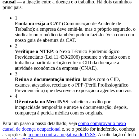
causal
— a ligação entre a doença e o trabalho. Há dois caminhos
principais:
1
.
Emita ou exija a CAT
(Comunicação de Acidente de
Trabalho): a empresa deve emiti-la, mas o próprio segurado, o
sindicato ou o médico também podem fazê-lo. Veja como em
nosso guia de abertura da CAT.
2
.
Verifique o NTEP
: o Nexo Técnico Epidemiológico
Previdenciário (Lei 11.430/2006) presume o vínculo com o
trabalho a partir da relação entre o CID da doença e a
atividade econômica da empresa (CNAE).
3
.
Reúna a documentação médica
: laudos com o CID,
exames, atestados, receitas e o PPP (Perfil Profissiográfico
Previdenciário) que descreve a exposição a agentes nocivos.
4
.
Dê entrada no Meu INSS
: solicite o auxílio por
incapacidade temporária e anexe a documentação; depois,
compareça à perícia médica com os originais.
Para um passo a passo detalhado, veja
como comprovar o nexo
causal de doença ocupacional
e, se o pedido for indeferido, conheça
as opções de
recurso contra a negativa do INSS
. A solicitação é feita