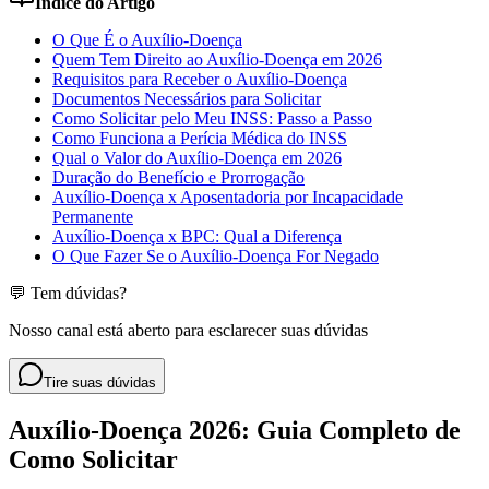
Índice do Artigo
O Que É o Auxílio-Doença
Quem Tem Direito ao Auxílio-Doença em 2026
Requisitos para Receber o Auxílio-Doença
Documentos Necessários para Solicitar
Como Solicitar pelo Meu INSS: Passo a Passo
Como Funciona a Perícia Médica do INSS
Qual o Valor do Auxílio-Doença em 2026
Duração do Benefício e Prorrogação
Auxílio-Doença x Aposentadoria por Incapacidade
Permanente
Auxílio-Doença x BPC: Qual a Diferença
O Que Fazer Se o Auxílio-Doença For Negado
💬 Tem dúvidas?
Nosso canal está aberto para esclarecer suas dúvidas
Tire suas dúvidas
Auxílio-Doença 2026: Guia Completo de
Como Solicitar