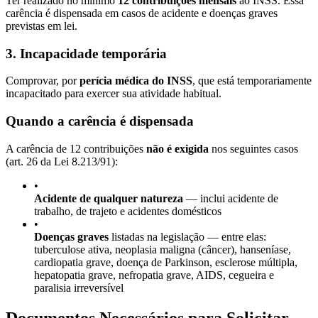
Ter realizado no mínimo
12 contribuições mensais
ao INSS. Essa
carência é dispensada em casos de acidente e doenças graves
previstas em lei.
3. Incapacidade temporária
Comprovar, por
perícia médica do INSS
, que está temporariamente
incapacitado para exercer sua atividade habitual.
Quando a carência é dispensada
A carência de 12 contribuições
não é exigida
nos seguintes casos
(art. 26 da Lei 8.213/91):
•
Acidente de qualquer natureza
— inclui acidente de
trabalho, de trajeto e acidentes domésticos
•
Doenças graves
listadas na legislação — entre elas:
tuberculose ativa, neoplasia maligna (câncer), hanseníase,
cardiopatia grave, doença de Parkinson, esclerose múltipla,
hepatopatia grave, nefropatia grave, AIDS, cegueira e
paralisia irreversível
Documentos Necessários para Solicitar