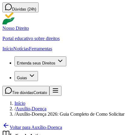
Dúvidas (24h)
Nosso Direito
Portal educativo sobre direitos
Início
Notícias
Ferramentas
Entenda seus Direitos
Guias
Tire dúvidas
Contato
Início
/
Auxílio-Doença
/
Auxílio-Doença 2026: Guia Completo de Como Solicitar
Voltar para Auxílio-Doença