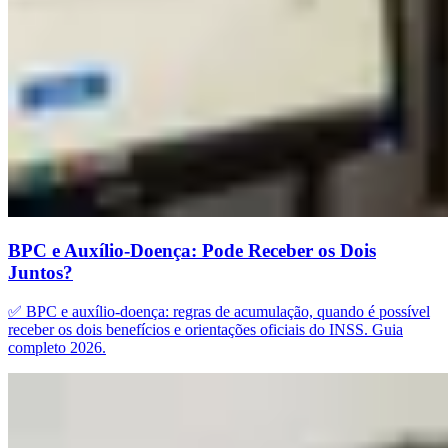
BPC e Auxílio-Doença: Pode Receber os Dois
Juntos?
✅ BPC e auxílio-doença: regras de acumulação, quando é possível
receber os dois benefícios e orientações oficiais do INSS. Guia
completo 2026.