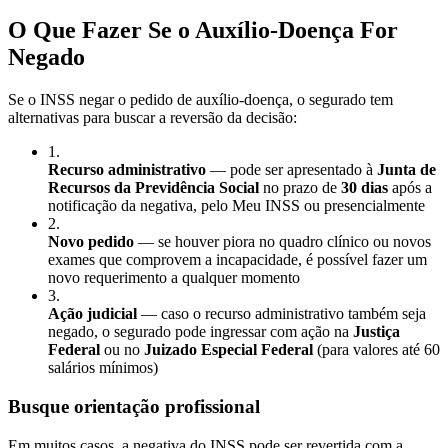
O Que Fazer Se o Auxílio-Doença For
Negado
Se o INSS negar o pedido de auxílio-doença, o segurado tem
alternativas para buscar a reversão da decisão:
1
.
Recurso administrativo
— pode ser apresentado à
Junta de
Recursos da Previdência Social
no prazo de
30 dias
após a
notificação da negativa, pelo Meu INSS ou presencialmente
2
.
Novo pedido
— se houver piora no quadro clínico ou novos
exames que comprovem a incapacidade, é possível fazer um
novo requerimento a qualquer momento
3
.
Ação judicial
— caso o recurso administrativo também seja
negado, o segurado pode ingressar com ação na
Justiça
Federal
ou no
Juizado Especial Federal
(para valores até 60
salários mínimos)
Busque orientação profissional
Em muitos casos, a negativa do INSS pode ser revertida com a