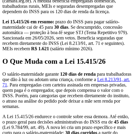
(camara.leg.br). A medida beneficia empregadas domésticas,
trabalhadoras rurais, MEIs e seguradas desempregadas que
dependem do INSS para os 120 dias de renda da licença.
Lei 15.415/26 em resumo:
prazo do INSS para pagar salário-
maternidade cai de 45 para
30 dias
. Se descumprido, concessão
automática — proteção à boa-fé segue STJ (Tema Repetitivo 979).
Sancionada em 26/05/2026, sem vetos. Beneficia seguradas que
recebem diretamente do INSS (Lei 8.213/91, art. 71 e seguintes).
MEIs recebem
R$ 1.621
(salário mínimo 2026).
O Que Muda com a Lei 15.415/26
O salário-maternidade garante
120 dias de renda
para trabalhadoras
que dão à luz ou adotam uma criança, conforme a
Lei 8.213/91, art.
71
. Para empregadas com carteira assinada em empresas privadas,
quem paga é o empregador, que depois compensa o valor com o
INSS. Porém, para categorias que recebem diretamente do instituto,
o atraso na análise do pedido pode deixar a mãe sem renda por
semanas.
A Lei 15.415/26 endurece o controle sobre essa demora. Até então,
o prazo geral para decisões administrativas do INSS era de
45 dias
(Lei 9.784/99, art. 49). A nova lei cria um prazo específico e mais
curto para o salário-maternidade:
30 dias corridos
a partir do