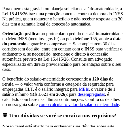
Para quem está grávida ou planeja solicitar o salário-maternidade, a
Lei 15.415/26 traz uma proteção concreta contra a demora do INSS.
Na prática, quem requerer o benefício e não receber resposta em 30
dias tem a garantia legal de concessão automática.
Orientação prática:
ao protocolar o pedido de salário-maternidade
no Meu INSS (meu.inss.gov.br) ou pelo telefone 135, anote a
data
do protocolo
e guarde o comprovante. Se completarem 30 dias
corridos sem decisão, entre em contato com o INSS para verificar o
andamento e, se necessário, mencione o direito à concessão
automática previsto na Lei 15.415/26. Consulte um advogado
especializado em direito previdenciário para orientação sobre o seu
caso.
O benefício do salário-maternidade corresponde a
120 dias de
renda
— o valor varia conforme a categoria da segurada: para
empregadas CLT, é o salário integral; para
MEIs
, o valor é de 1
salário mínimo (
R$ 1.621 em 2026
); para
desempregadas
, é
calculado com base nas últimas contribuições. Confira os detalhes
no nosso guia sobre
como calcular o valor do salário-maternidade
.
💬 Tem dúvidas se você se encaixa nos requisitos?
Nosso canal está aberto para esclarecer suas dúvidas sobre este