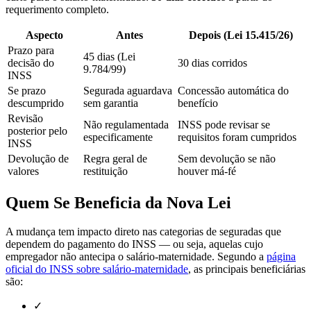
requerimento completo.
Aspecto
Antes
Depois (Lei 15.415/26)
Prazo para
45 dias (Lei
decisão do
30 dias corridos
9.784/99)
INSS
Se prazo
Segurada aguardava
Concessão automática do
descumprido
sem garantia
benefício
Revisão
Não regulamentada
INSS pode revisar se
posterior pelo
especificamente
requisitos foram cumpridos
INSS
Devolução de
Regra geral de
Sem devolução se não
valores
restituição
houver má-fé
Quem Se Beneficia da Nova Lei
A mudança tem impacto direto nas categorias de seguradas que
dependem do pagamento do INSS — ou seja, aquelas cujo
empregador não antecipa o salário-maternidade. Segundo a
página
oficial do INSS sobre salário-maternidade
, as principais beneficiárias
são:
✓