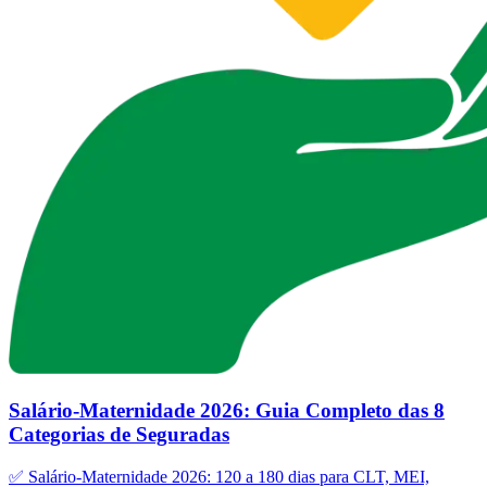
Salário-Maternidade 2026: Guia Completo das 8
Categorias de Seguradas
✅ Salário-Maternidade 2026: 120 a 180 dias para CLT, MEI,