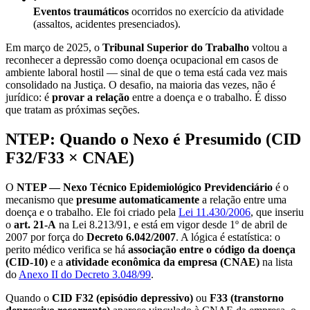
Eventos traumáticos
ocorridos no exercício da atividade
(assaltos, acidentes presenciados).
Em março de 2025, o
Tribunal Superior do Trabalho
voltou a
reconhecer a depressão como doença ocupacional em casos de
ambiente laboral hostil — sinal de que o tema está cada vez mais
consolidado na Justiça. O desafio, na maioria das vezes, não é
jurídico: é
provar a relação
entre a doença e o trabalho. É disso
que tratam as próximas seções.
NTEP: Quando o Nexo é Presumido (CID
F32/F33 × CNAE)
O
NTEP — Nexo Técnico Epidemiológico Previdenciário
é o
mecanismo que
presume automaticamente
a relação entre uma
doença e o trabalho. Ele foi criado pela
Lei 11.430/2006
, que inseriu
o
art. 21-A
na Lei 8.213/91, e está em vigor desde 1º de abril de
2007 por força do
Decreto 6.042/2007
. A lógica é estatística: o
perito médico verifica se há
associação entre o código da doença
(CID-10)
e a
atividade econômica da empresa (CNAE)
na lista
do
Anexo II do Decreto 3.048/99
.
Quando o
CID F32 (episódio depressivo)
ou
F33 (transtorno