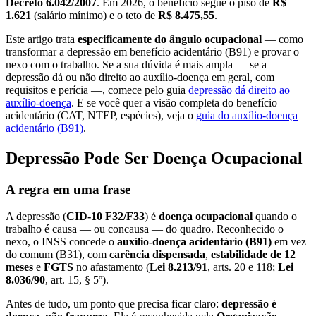
Decreto 6.042/2007
. Em 2026, o benefício segue o piso de
R$
1.621
(salário mínimo) e o teto de
R$ 8.475,55
.
Este artigo trata
especificamente do ângulo ocupacional
— como
transformar a depressão em benefício acidentário (B91) e provar o
nexo com o trabalho. Se a sua dúvida é mais ampla — se a
depressão dá ou não direito ao auxílio-doença em geral, com
requisitos e perícia —, comece pelo guia
depressão dá direito ao
auxílio-doença
. E se você quer a visão completa do benefício
acidentário (CAT, NTEP, espécies), veja o
guia do auxílio-doença
acidentário (B91)
.
Depressão Pode Ser Doença Ocupacional
A regra em uma frase
A depressão (
CID-10 F32/F33
) é
doença ocupacional
quando o
trabalho é causa — ou concausa — do quadro. Reconhecido o
nexo, o INSS concede o
auxílio-doença acidentário (B91)
em vez
do comum (B31), com
carência dispensada
,
estabilidade de 12
meses
e
FGTS
no afastamento (
Lei 8.213/91
, arts. 20 e 118;
Lei
8.036/90
, art. 15, § 5º).
Antes de tudo, um ponto que precisa ficar claro:
depressão é