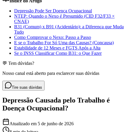
Índice do Artigo
Depressão Pode Ser Doença Ocupacional
NTEP: Quando o Nexo é Presumido (CID F32/F33 ×
CNAE)
B31 (Comum) x B91 (Acidentário): a Diferença que Muda
Tudo
Como Comprovar o Nexo: Passo a Passo
E se o Trabalho For Só Uma das Causas? (Concausa)
Estabilidade de 12 Meses e FGTS Após a Alta
Se o INSS Classificar Como B31: o Que Fazer
💬 Tem dúvidas?
Nosso canal está aberto para esclarecer suas dúvidas
Tire suas dúvidas
Depressão Causada pelo Trabalho é
Doença Ocupacional?
Atualizado em
5 de junho de 2026
8 min
de leitura