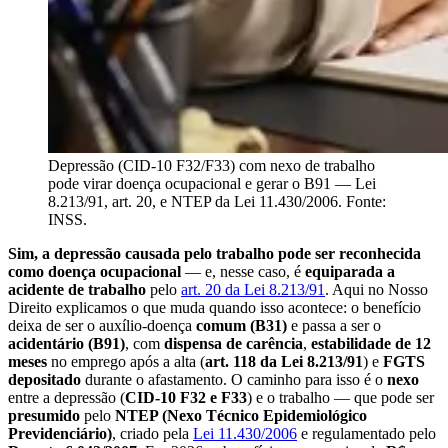
Depressão (CID-10 F32/F33) com nexo de trabalho
pode virar doença ocupacional e gerar o B91 — Lei
8.213/91, art. 20, e NTEP da Lei 11.430/2006. Fonte:
INSS.
Sim, a depressão causada pelo trabalho pode ser reconhecida
como doença ocupacional
— e, nesse caso, é
equiparada a
acidente de trabalho
pelo
art. 20 da Lei 8.213/91
. Aqui no Nosso
Direito explicamos o que muda quando isso acontece: o benefício
deixa de ser o auxílio-doença
comum (B31)
e passa a ser o
acidentário (B91)
, com
dispensa de carência
,
estabilidade de 12
meses
no emprego após a alta (
art. 118 da Lei 8.213/91
) e
FGTS
depositado
durante o afastamento. O caminho para isso é o
nexo
entre a depressão (
CID-10 F32 e F33
) e o trabalho — que pode ser
presumido
pelo
NTEP (Nexo Técnico Epidemiológico
Previdenciário)
, criado pela
Lei 11.430/2006
e regulamentado pelo