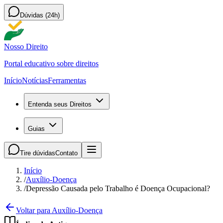
Dúvidas (24h)
Nosso Direito
Portal educativo sobre direitos
Início
Notícias
Ferramentas
Entenda seus Direitos
Guias
Tire dúvidas
Contato
Início
/
Auxílio-Doença
/
Depressão Causada pelo Trabalho é Doença Ocupacional?
Voltar para Auxílio-Doença