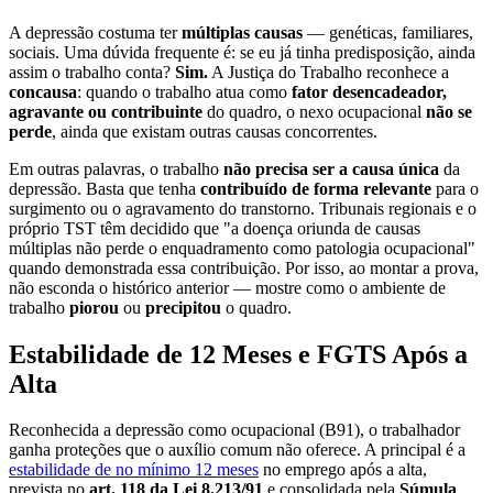
A depressão costuma ter
múltiplas causas
— genéticas, familiares,
sociais. Uma dúvida frequente é: se eu já tinha predisposição, ainda
assim o trabalho conta?
Sim.
A Justiça do Trabalho reconhece a
concausa
: quando o trabalho atua como
fator desencadeador,
agravante ou contribuinte
do quadro, o nexo ocupacional
não se
perde
, ainda que existam outras causas concorrentes.
Em outras palavras, o trabalho
não precisa ser a causa única
da
depressão. Basta que tenha
contribuído de forma relevante
para o
surgimento ou o agravamento do transtorno. Tribunais regionais e o
próprio TST têm decidido que "a doença oriunda de causas
múltiplas não perde o enquadramento como patologia ocupacional"
quando demonstrada essa contribuição. Por isso, ao montar a prova,
não esconda o histórico anterior — mostre como o ambiente de
trabalho
piorou
ou
precipitou
o quadro.
Estabilidade de 12 Meses e FGTS Após a
Alta
Reconhecida a depressão como ocupacional (B91), o trabalhador
ganha proteções que o auxílio comum não oferece. A principal é a
estabilidade de no mínimo 12 meses
no emprego após a alta,
prevista no
art. 118 da Lei 8.213/91
e consolidada pela
Súmula