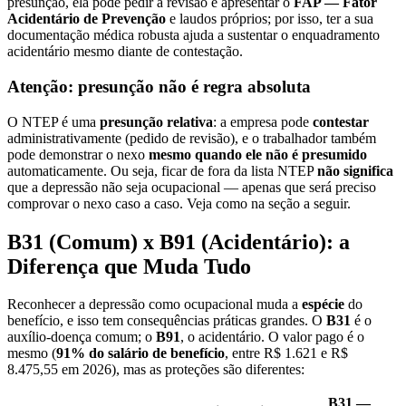
presunção, ela pode pedir a revisão e apresentar o
FAP — Fator
Acidentário de Prevenção
e laudos próprios; por isso, ter a sua
documentação médica robusta ajuda a sustentar o enquadramento
acidentário mesmo diante de contestação.
Atenção: presunção não é regra absoluta
O NTEP é uma
presunção relativa
: a empresa pode
contestar
administrativamente (pedido de revisão), e o trabalhador também
pode demonstrar o nexo
mesmo quando ele não é presumido
automaticamente. Ou seja, ficar de fora da lista NTEP
não significa
que a depressão não seja ocupacional — apenas que será preciso
comprovar o nexo caso a caso. Veja como na seção a seguir.
B31 (Comum) x B91 (Acidentário): a
Diferença que Muda Tudo
Reconhecer a depressão como ocupacional muda a
espécie
do
benefício, e isso tem consequências práticas grandes. O
B31
é o
auxílio-doença comum; o
B91
, o acidentário. O valor pago é o
mesmo (
91% do salário de benefício
, entre R$ 1.621 e R$
8.475,55 em 2026), mas as proteções são diferentes:
B31 —