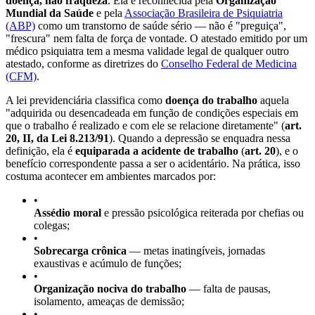
doença, não fraqueza
. Ela é reconhecida pela
Organização
Mundial da Saúde
e pela
Associação Brasileira de Psiquiatria
(ABP)
como um transtorno de saúde sério — não é "preguiça",
"frescura" nem falta de força de vontade. O atestado emitido por um
médico psiquiatra tem a mesma validade legal de qualquer outro
atestado, conforme as diretrizes do
Conselho Federal de Medicina
(CFM)
.
A lei previdenciária classifica como
doença do trabalho
aquela
"adquirida ou desencadeada em função de condições especiais em
que o trabalho é realizado e com ele se relacione diretamente" (
art.
20, II, da Lei 8.213/91
). Quando a depressão se enquadra nessa
definição, ela é
equiparada a acidente de trabalho
(
art. 20
), e o
benefício correspondente passa a ser o acidentário. Na prática, isso
costuma acontecer em ambientes marcados por:
•
Assédio moral
e pressão psicológica reiterada por chefias ou
colegas;
•
Sobrecarga crônica
— metas inatingíveis, jornadas
exaustivas e acúmulo de funções;
•
Organização nociva do trabalho
— falta de pausas,
isolamento, ameaças de demissão;
•