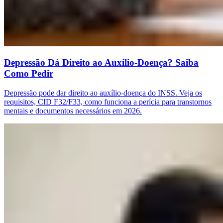
Depressão Dá Direito ao Auxílio-Doença? Saiba
Como Pedir
Depressão pode dar direito ao auxílio-doença do INSS. Veja os
requisitos, CID F32/F33, como funciona a perícia para transtornos
mentais e documentos necessários em 2026.