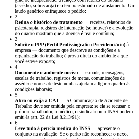
(assédio, sobrecarga) e o tempo estimado de afastamento. Um
laudo genérico enfraquece o pedido;
2
.
Reúna o histórico de tratamento
— receitas, relatórios de
psicoterapia, registros de internação (se houver) e a evolução
do quadro mostram que a doença é real e contínua;
3
.
Solicite o PPP (Perfil Profissiográfico Previdenciário)
à
empresa — documento que descreve as condições e a
organização do trabalho; é prova direta do ambiente a que
você esteve exposto;
4
.
Documente o ambiente nocivo
— e-mails, mensagens,
escalas de trabalho, registros de metas, comunicações de
assédio e nomes de testemunhas ajudam a ligar o quadro às
condições laborais;
5
.
Abra ou exija a CAT
— a Comunicação de Acidente de
Trabalho deve ser emitida pela empresa; se ela se recusar, o
próprio trabalhador, o médico, o sindicato ou o INSS podem
emiti-la (art. 22 da Lei 8.213/91);
6
.
Leve tudo à perícia médica do INSS
— apresente o
conjunto na avaliação. Se o perito não reconhecer o nexo,