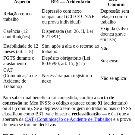
Aspecto
B91 — Acidentário
Comum
Depressão com nexo
Depressão sem
Relação com o
ocupacional (CID × CNAE
relação com o
trabalho
ou prova individual)
trabalho
Exigida (salvo
Carência (12
Dispensada (art. 26, II, Lei
doença grave
contribuições)
8.213/91)
em lista)
Estabilidade de 12
Sim, após a alta e o retorno ao
Não
meses (art. 118)
trabalho
FGTS durante o
Depósito obrigatório (Lei
Suspenso
afastamento
8.036/90, art. 15, § 5º)
CAT
(Comunicação de
Necessária para registrar o
Não se aplica
Acidente de
nexo
Trabalho)
Para saber qual benefício foi concedido, confira a
carta de
concessão
no Meu INSS: o código aparece como
91
(acidentário)
ou
31
(comum). Se a depressão tem origem no trabalho mas o INSS
classificou como B31, vale buscar a
reclassificação
— e é aí que a
abertura da
CAT (Comunicação de Acidente de Trabalho)
e a prova
do nexo se tornam decisivas.