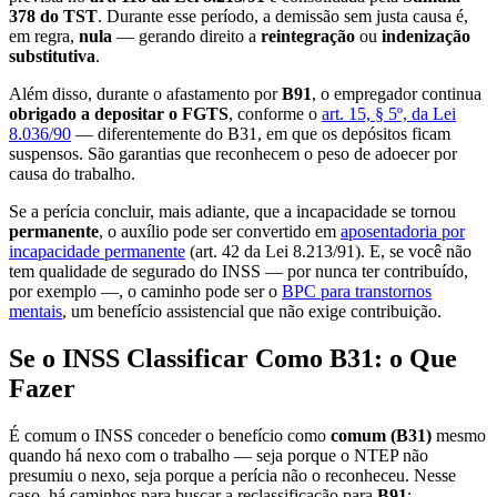
378 do TST
. Durante esse período, a demissão sem justa causa é,
em regra,
nula
— gerando direito a
reintegração
ou
indenização
substitutiva
.
Além disso, durante o afastamento por
B91
, o empregador continua
obrigado a depositar o FGTS
, conforme o
art. 15, § 5º, da Lei
8.036/90
— diferentemente do B31, em que os depósitos ficam
suspensos. São garantias que reconhecem o peso de adoecer por
causa do trabalho.
Se a perícia concluir, mais adiante, que a incapacidade se tornou
permanente
, o auxílio pode ser convertido em
aposentadoria por
incapacidade permanente
(art. 42 da Lei 8.213/91). E, se você não
tem qualidade de segurado do INSS — por nunca ter contribuído,
por exemplo —, o caminho pode ser o
BPC para transtornos
mentais
, um benefício assistencial que não exige contribuição.
Se o INSS Classificar Como B31: o Que
Fazer
É comum o INSS conceder o benefício como
comum (B31)
mesmo
quando há nexo com o trabalho — seja porque o NTEP não
presumiu o nexo, seja porque a perícia não o reconheceu. Nesse
caso, há caminhos para buscar a reclassificação para
B91
: