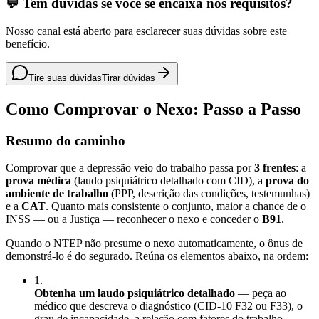
💬 Tem dúvidas se você se encaixa nos requisitos?
Nosso canal está aberto para esclarecer suas dúvidas sobre este
benefício.
Tire suas dúvidas
Tirar dúvidas
Como Comprovar o Nexo: Passo a Passo
Resumo do caminho
Comprovar que a depressão veio do trabalho passa por
3 frentes
: a
prova médica
(laudo psiquiátrico detalhado com CID), a
prova do
ambiente de trabalho
(PPP, descrição das condições, testemunhas)
e a
CAT
. Quanto mais consistente o conjunto, maior a chance de o
INSS — ou a Justiça — reconhecer o nexo e conceder o
B91
.
Quando o NTEP não presume o nexo automaticamente, o ônus de
demonstrá-lo é do segurado. Reúna os elementos abaixo, na ordem:
1
.
Obtenha um laudo psiquiátrico detalhado
— peça ao
médico que descreva o diagnóstico (CID-10 F32 ou F33), o
grau de incapacidade, a relação com fatores do trabalho