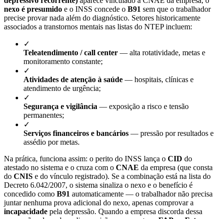
depressivo recorrente)
aparece vinculado à CNAE da empresa, o
nexo é presumido
e o INSS concede o
B91
sem que o trabalhador
precise provar nada além do diagnóstico. Setores historicamente
associados a transtornos mentais nas listas do NTEP incluem:
✓
Teleatendimento / call center
— alta rotatividade, metas e
monitoramento constante;
✓
Atividades de atenção à saúde
— hospitais, clínicas e
atendimento de urgência;
✓
Segurança e vigilância
— exposição a risco e tensão
permanentes;
✓
Serviços financeiros e bancários
— pressão por resultados e
assédio por metas.
Na prática, funciona assim: o perito do INSS lança o
CID
do
atestado no sistema e o cruza com o
CNAE
da empresa (que consta
do
CNIS
e do vínculo registrado). Se a combinação está na lista do
Decreto 6.042/2007, o sistema sinaliza o nexo e o benefício é
concedido como
B91
automaticamente — o trabalhador não precisa
juntar nenhuma prova adicional do nexo, apenas comprovar a
incapacidade
pela depressão. Quando a empresa discorda dessa