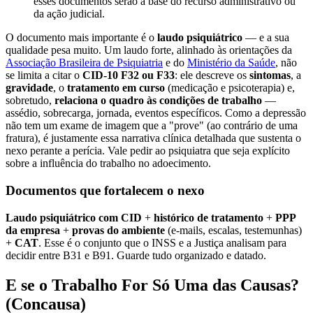
esses documentos serão a base do recurso administrativo ou
da ação judicial.
O documento mais importante é o
laudo psiquiátrico
— e a sua
qualidade pesa muito. Um laudo forte, alinhado às orientações da
Associação Brasileira de Psiquiatria
e do
Ministério da Saúde
, não
se limita a citar o
CID-10 F32 ou F33
: ele descreve os
sintomas
, a
gravidade
, o
tratamento em curso
(medicação e psicoterapia) e,
sobretudo,
relaciona o quadro às condições de trabalho
—
assédio, sobrecarga, jornada, eventos específicos. Como a depressão
não tem um exame de imagem que a "prove" (ao contrário de uma
fratura), é justamente essa narrativa clínica detalhada que sustenta o
nexo perante a perícia. Vale pedir ao psiquiatra que seja explícito
sobre a influência do trabalho no adoecimento.
Documentos que fortalecem o nexo
Laudo psiquiátrico com CID
+
histórico de tratamento
+
PPP
da empresa
+
provas do ambiente
(e-mails, escalas, testemunhas)
+
CAT
. Esse é o conjunto que o INSS e a Justiça analisam para
decidir entre B31 e B91. Guarde tudo organizado e datado.
E se o Trabalho For Só Uma das Causas?
(Concausa)