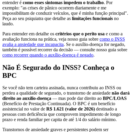
entender é
como esses sintomas impedem o trabalho
. Por
exemplo: "as crises de pânico ocorrem diariamente e me
impossibilitam de conduzir veículos, que é minha função principal".
Peça ao seu psiquiatra que detalhe as
limitações funcionais
no
laudo.
Para entender em detalhe os
critérios que o perito usa
e como a
avaliação funciona na prática, veja nosso guia sobre
como o INSS
avalia a ansiedade que incapacita
. Se o auxílio-doença for negado,
também é possível recorrer da decisão — consulte nosso guia sobre
como recorrer quando o auxílio-doença é negado
.
Não É Segurado do INSS? Conheça o
BPC
Se você não tem carteira assinada, nunca contribuiu ao INSS ou
perdeu a qualidade de segurado, o transtorno de ansiedade
não dará
direito ao auxílio-doença
— mas pode dar direito ao
BPC/LOAS
(Benefício de Prestação Continuada). O BPC é um benefício
assistencial no valor de
R$ 1.621 (valor de 2026)
destinado a
pessoas com deficiência que comprovem impedimento de longo
prazo e renda familiar per capita de até 1/4 do salário mínimo.
Transtornos de ansiedade graves e persistentes podem ser