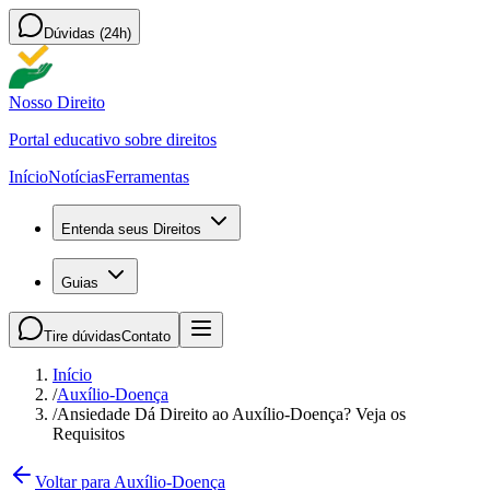
Dúvidas (24h)
Nosso Direito
Portal educativo sobre direitos
Início
Notícias
Ferramentas
Entenda seus Direitos
Guias
Tire dúvidas
Contato
Início
/
Auxílio-Doença
/
Ansiedade Dá Direito ao Auxílio-Doença? Veja os
Requisitos
Voltar para Auxílio-Doença