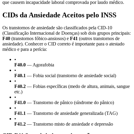
que causem incapacidade laboral comprovada por laudo médico.
CIDs da Ansiedade Aceitos pelo INSS
Os transtornos de ansiedade são classificados pela CID-10
(Classificação Internacional de Doenças) sob dois grupos principais:
F40
(transtornos fóbico-ansiosos) e
F41
(outros transtornos de
ansiedade). Conhecer o CID correto é importante para o atestado
médico e para a perícia:
•
F40.0
— Agorafobia
•
F40.1
— Fobia social (transtorno de ansiedade social)
•
F40.2
— Fobias específicas (medo de altura, animais, sangue
etc.)
•
F41.0
— Transtorno de pânico (síndrome do pânico)
•
F41.1
— Transtorno de ansiedade generalizada (TAG)
•
F41.2
— Transtorno misto de ansiedade e depressão