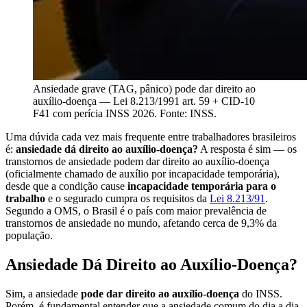
Ansiedade grave (TAG, pânico) pode dar direito ao
auxílio-doença — Lei 8.213/1991 art. 59 + CID-10
F41 com perícia INSS 2026. Fonte: INSS.
Uma dúvida cada vez mais frequente entre trabalhadores brasileiros
é:
ansiedade dá direito ao auxílio-doença?
A resposta é sim — os
transtornos de ansiedade podem dar direito ao auxílio-doença
(oficialmente chamado de auxílio por incapacidade temporária),
desde que a condição cause
incapacidade temporária para o
trabalho
e o segurado cumpra os requisitos da
Lei 8.213/91
.
Segundo a OMS, o Brasil é o país com maior prevalência de
transtornos de ansiedade no mundo, afetando cerca de 9,3% da
população.
Ansiedade Dá Direito ao Auxílio-Doença?
Sim, a ansiedade
pode dar direito ao auxílio-doença
do INSS.
Porém, é fundamental entender que a ansiedade comum do dia a dia