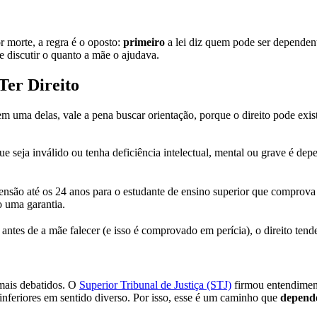
 morte, a regra é o oposto:
primeiro
a lei diz quem pode ser dependen
de discutir o quanto a mãe o ajudava.
Ter Direito
m uma delas, vale a pena buscar orientação, porque o direito pode exist
ue seja inválido ou tenha deficiência intelectual, mental ou grave é dep
pensão até os 24 anos para o estudante de ensino superior que compro
o uma garantia.
o antes de a mãe falecer (e isso é comprovado em perícia), o direito tend
mais debatidos. O
Superior Tribunal de Justiça (STJ)
firmou entendiment
inferiores em sentido diverso. Por isso, esse é um caminho que
depende 