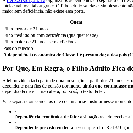
A
Lei 8.213/91, art. 16
organiza os dependentes do segurado em três c
intelectual, mental ou grave. O filho adulto saudável simplesmente
nã
maior sem deficiência, não existe essa porta.
Quem
Filho menor de 21 anos
Filho inválido ou com deficiência (qualquer idade)
Filho maior de 21 anos, sem deficiência
Pais do falecido
A dependência econômica de Classe 1 é presumida; a dos pais (Clas
Por Que, Em Regra, o Filho Adulto Fica d
A lei previdenciária parte de uma presunção: a partir dos 21 anos, esp
dependente para fins de pensão por morte,
ainda que continuasse m
dependia da mãe — não altera, por si só, o texto da lei.
Vale separar dois conceitos que costumam se misturar nesse momento d
•
Dependência econômica de fato:
a situação real de receber aj
•
Dependente previsto em lei:
a pessoa que a Lei 8.213/91 (art. 