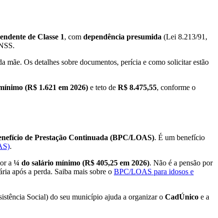
endente de Classe 1
, com
dependência presumida
(Lei 8.213/91,
INSS.
a mãe. Os detalhes sobre documentos, perícia e como solicitar estão
 mínimo (R$ 1.621 em 2026)
e teto de
R$ 8.475,55
, conforme o
enefício de Prestação Continuada (BPC/LOAS)
. É um benefício
AS)
.
ior a
¼ do salário mínimo (R$ 405,25 em 2026)
. Não é a pensão por
ria após a perda. Saiba mais sobre o
BPC/LOAS para idosos e
istência Social) do seu município ajuda a organizar o
CadÚnico
e a