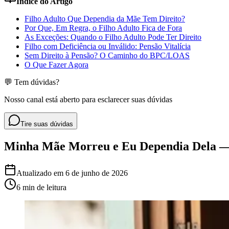
Índice do Artigo
Filho Adulto Que Dependia da Mãe Tem Direito?
Por Que, Em Regra, o Filho Adulto Fica de Fora
As Exceções: Quando o Filho Adulto Pode Ter Direito
Filho com Deficiência ou Inválido: Pensão Vitalícia
Sem Direito à Pensão? O Caminho do BPC/LOAS
O Que Fazer Agora
💬 Tem dúvidas?
Nosso canal está aberto para esclarecer suas dúvidas
Tire suas dúvidas
Minha Mãe Morreu e Eu Dependia Dela —
Atualizado em
6 de junho de 2026
6 min
de leitura