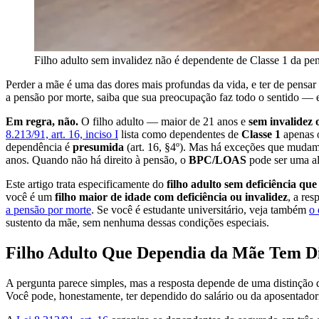
Filho adulto sem invalidez não é dependente de Classe 1 da pen
Perder a mãe é uma das dores mais profundas da vida, e ter de pensa
a pensão por morte, saiba que sua preocupação faz todo o sentido — e
Em regra, não.
O filho adulto — maior de 21 anos e
sem invalidez 
8.213/91, art. 16, inciso I
lista como dependentes de
Classe 1
apenas o
dependência é
presumida
(art. 16, §4º). Mas há exceções que mudam o 
anos. Quando não há direito à pensão, o
BPC/LOAS
pode ser uma alt
Este artigo trata especificamente do
filho adulto sem deficiência q
você é um
filho maior de idade com deficiência ou invalidez
, a res
a pensão por morte
. Se você é estudante universitário, veja também
o 
sustento da mãe, sem nenhuma dessas condições especiais.
Filho Adulto Que Dependia da Mãe Tem Di
A pergunta parece simples, mas a resposta depende de uma distinção 
Você pode, honestamente, ter dependido do salário ou da aposentadori