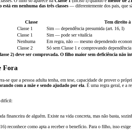
lasses. O filho só aparece na
Classe 1
(inciso I) quando é
menor de 21
o está em nenhuma das três classes
— diferentemente dos pais, que s
Classe
Tem direito à
Classe 1
Sim — dependência presumida (art. 16, I)
Classe 1
Sim — pode ser vitalícia
Nenhuma
Em regra, não — mesmo dependendo econom
Classe 2
Só sem Classe 1 e comprovando dependência
se 2) deve ser comprovada. O filho maior sem deficiência não integ
e Fora
era-se que a pessoa adulta tenha, em tese, capacidade de prover o próprio
orando com a mãe e sendo ajudado por ela
. É uma regra geral, e a 
ifícil:
uda financeira de alguém. Existe na vida concreta, mas não basta, sozinh
16) reconhece como apta a receber o benefício. Para o filho, isso exige 