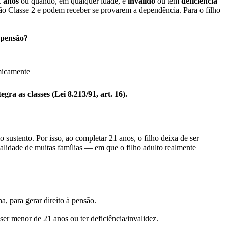
 anos
ou quando, em qualquer idade, é
inválido
ou tem
deficiência
ão Classe 2 e podem receber se provarem a dependência. Para o filho
 pensão?
icamente
ra as classes (Lei 8.213/91, art. 16).
 sustento. Por isso, ao completar 21 anos, o filho deixa de ser
realidade de muitas famílias — em que o filho adulto realmente
a, para gerar direito à pensão.
ser menor de 21 anos ou ter deficiência/invalidez.