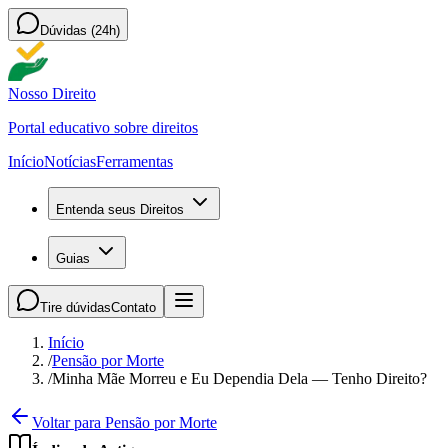
Dúvidas (24h)
Nosso Direito
Portal educativo sobre direitos
Início
Notícias
Ferramentas
Entenda seus Direitos
Guias
Tire dúvidas
Contato
Início
/
Pensão por Morte
/
Minha Mãe Morreu e Eu Dependia Dela — Tenho Direito?
Voltar para Pensão por Morte