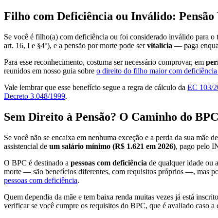
Filho com Deficiência ou Inválido: Pensão 
Se você é filho(a) com deficiência ou foi considerado inválido para o t
art. 16, I e §4º), e a pensão por morte pode ser
vitalícia
— paga enquant
Para esse reconhecimento, costuma ser necessário comprovar, em
per
reunidos em nosso guia sobre
o direito do filho maior com deficiênci
Vale lembrar que esse benefício segue a regra de cálculo da
EC 103/2
Decreto 3.048/1999
.
Sem Direito à Pensão? O Caminho do B
Se você não se encaixa em nenhuma exceção e a perda da sua mãe dei
assistencial de
um salário mínimo (R$ 1.621 em 2026)
, pago pelo I
O BPC é destinado a
pessoas com deficiência
de qualquer idade ou 
morte — são benefícios diferentes, com requisitos próprios —, mas po
pessoas com deficiência
.
Quem dependia da mãe e tem baixa renda muitas vezes já está inscrit
verificar se você cumpre os requisitos do BPC, que é avaliado caso a 