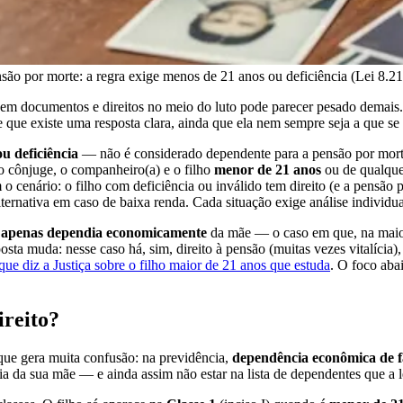
são por morte: a regra exige menos de 21 anos ou deficiência (Lei 8.213
r em documentos e direitos no meio do luto pode parecer pesado demais
 que existe uma resposta clara, ainda que ela nem sempre seja a que se 
ou deficiência
— não é considerado dependente para a pensão por mo
 cônjuge, o companheiro(a) e o filho
menor de 21 anos
ou de qualque
cenário: o filho com deficiência ou inválido tem direito (e a pensão pode
ernativa em caso de baixa renda. Cada situação exige análise individua
ue apenas dependia economicamente
da mãe — o caso em que, na maiori
posta muda: nesse caso há, sim, direito à pensão (muitas vezes vitalícia)
que diz a Justiça sobre o filho maior de 21 anos que estuda
. O foco aba
reito?
que gera muita confusão: na previdência,
dependência econômica de fa
a da sua mãe — e ainda assim não estar na lista de dependentes que a l