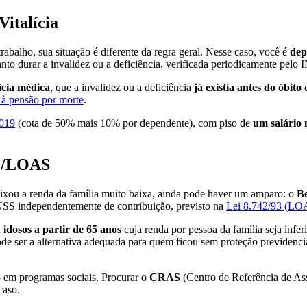
Vitalícia
rabalho, sua situação é diferente da regra geral. Nesse caso, você é
dep
o durar a invalidez ou a deficiência, verificada periodicamente pelo 
ícia médica
, que a invalidez ou a deficiência
já existia antes do óbito
d
a à pensão por morte
.
019
(cota de 50% mais 10% por dependente), com piso de
um salário
PC/LOAS
xou a renda da família muito baixa, ainda pode haver um amparo: o
B
NSS independentemente de contribuição, previsto na
Lei 8.742/93 (LO
a
idosos a partir de 65 anos
cuja renda por pessoa da família seja infer
de ser a alternativa adequada para quem ficou sem proteção previdenciá
o em programas sociais. Procurar o
CRAS
(Centro de Referência de Ass
caso.