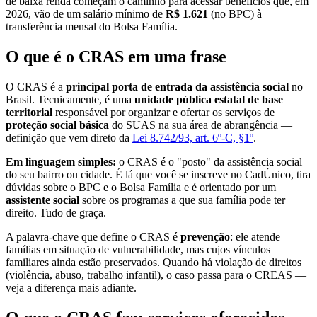
de baixa renda começam o caminho para acessar benefícios que, em
2026, vão de um salário mínimo de
R$ 1.621
(no BPC) à
transferência mensal do Bolsa Família.
O que é o CRAS em uma frase
O CRAS é a
principal porta de entrada da assistência social
no
Brasil. Tecnicamente, é uma
unidade pública estatal de base
territorial
responsável por organizar e ofertar os serviços de
proteção social básica
do SUAS na sua área de abrangência —
definição que vem direto da
Lei 8.742/93, art. 6º-C, §1º
.
Em linguagem simples:
o CRAS é o "posto" da assistência social
do seu bairro ou cidade. É lá que você se inscreve no CadÚnico, tira
dúvidas sobre o BPC e o Bolsa Família e é orientado por um
assistente social
sobre os programas a que sua família pode ter
direito. Tudo de graça.
A palavra-chave que define o CRAS é
prevenção
: ele atende
famílias em situação de vulnerabilidade, mas cujos vínculos
familiares ainda estão preservados. Quando há violação de direitos
(violência, abuso, trabalho infantil), o caso passa para o CREAS —
veja a diferença mais adiante.