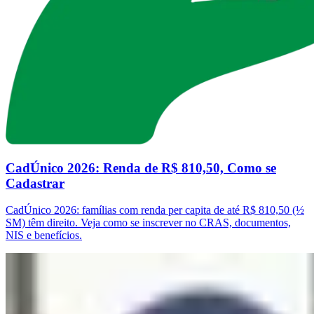
CadÚnico 2026: Renda de R$ 810,50, Como se
Cadastrar
CadÚnico 2026: famílias com renda per capita de até R$ 810,50 (½
SM) têm direito. Veja como se inscrever no CRAS, documentos,
NIS e benefícios.