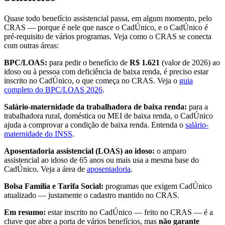
Quase todo benefício assistencial passa, em algum momento, pelo
CRAS — porque é nele que nasce o CadÚnico, e o CadÚnico é
pré-requisito de vários programas. Veja como o CRAS se conecta
com outras áreas:
BPC/LOAS:
para pedir o benefício de
R$ 1.621
(valor de 2026) ao
idoso ou à pessoa com deficiência de baixa renda, é preciso estar
inscrito no CadÚnico, o que começa no CRAS. Veja o
guia
completo do BPC/LOAS 2026
.
Salário-maternidade da trabalhadora de baixa renda:
para a
trabalhadora rural, doméstica ou MEI de baixa renda, o CadÚnico
ajuda a comprovar a condição de baixa renda. Entenda o
salário-
maternidade do INSS
.
Aposentadoria assistencial (LOAS) ao idoso:
o amparo
assistencial ao idoso de 65 anos ou mais usa a mesma base do
CadÚnico. Veja a área de
aposentadoria
.
Bolsa Família e Tarifa Social:
programas que exigem CadÚnico
atualizado — justamente o cadastro mantido no CRAS.
Em resumo:
estar inscrito no CadÚnico — feito no CRAS — é a
chave que abre a porta de vários benefícios, mas
não garante