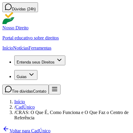
Dúvidas (24h)
Nosso Direito
Portal educativo sobre direitos
Início
Notícias
Ferramentas
Entenda seus Direitos
Guias
Tire dúvidas
Contato
Início
/
CadÚnico
/
CRAS: O Que É, Como Funciona e O Que Faz o Centro de
Referência
Voltar para CadÚnico