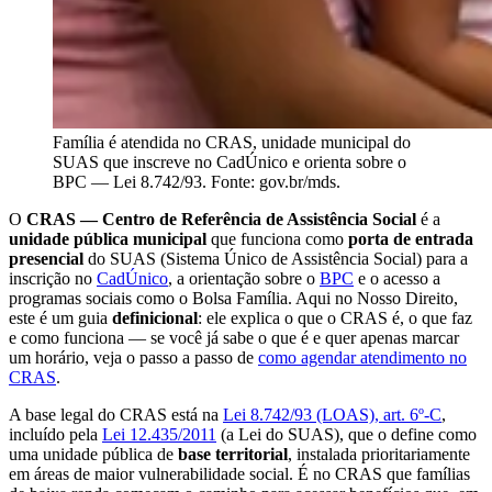
Família é atendida no CRAS, unidade municipal do
SUAS que inscreve no CadÚnico e orienta sobre o
BPC — Lei 8.742/93. Fonte: gov.br/mds.
O
CRAS — Centro de Referência de Assistência Social
é a
unidade pública municipal
que funciona como
porta de entrada
presencial
do SUAS (Sistema Único de Assistência Social) para a
inscrição no
CadÚnico
, a orientação sobre o
BPC
e o acesso a
programas sociais como o Bolsa Família. Aqui no Nosso Direito,
este é um guia
definicional
: ele explica o que o CRAS é, o que faz
e como funciona — se você já sabe o que é e quer apenas marcar
um horário, veja o passo a passo de
como agendar atendimento no
CRAS
.
A base legal do CRAS está na
Lei 8.742/93 (LOAS), art. 6º-C
,
incluído pela
Lei 12.435/2011
(a Lei do SUAS), que o define como
uma unidade pública de
base territorial
, instalada prioritariamente
em áreas de maior vulnerabilidade social. É no CRAS que famílias