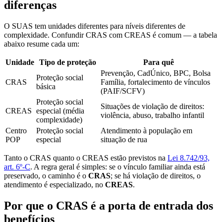
diferenças
O SUAS tem unidades diferentes para níveis diferentes de
complexidade. Confundir CRAS com CREAS é comum — a tabela
abaixo resume cada um:
Unidade
Tipo de proteção
Para quê
Prevenção, CadÚnico, BPC, Bolsa
Proteção social
CRAS
Família, fortalecimento de vínculos
básica
(PAIF/SCFV)
Proteção social
Situações de violação de direitos:
CREAS
especial (média
violência, abuso, trabalho infantil
complexidade)
Centro
Proteção social
Atendimento à população em
POP
especial
situação de rua
Tanto o CRAS quanto o CREAS estão previstos na
Lei 8.742/93,
art. 6º-C
. A regra geral é simples: se o vínculo familiar ainda está
preservado, o caminho é o
CRAS
; se há violação de direitos, o
atendimento é especializado, no
CREAS
.
Por que o CRAS é a porta de entrada dos
benefícios