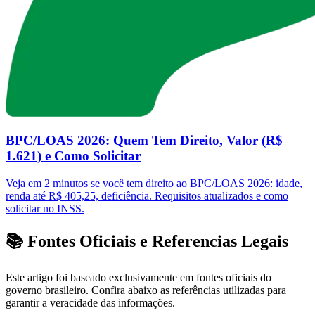
BPC/LOAS 2026: Quem Tem Direito, Valor (R$
1.621) e Como Solicitar
Veja em 2 minutos se você tem direito ao BPC/LOAS 2026: idade,
renda até R$ 405,25, deficiência. Requisitos atualizados e como
solicitar no INSS.
📚 Fontes Oficiais e Referencias Legais
Este artigo foi baseado exclusivamente em fontes oficiais do
governo brasileiro. Confira abaixo as referências utilizadas para
garantir a veracidade das informações.