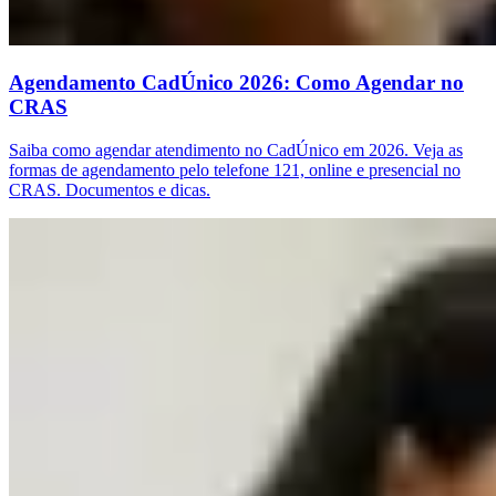
Agendamento CadÚnico 2026: Como Agendar no
CRAS
Saiba como agendar atendimento no CadÚnico em 2026. Veja as
formas de agendamento pelo telefone 121, online e presencial no
CRAS. Documentos e dicas.