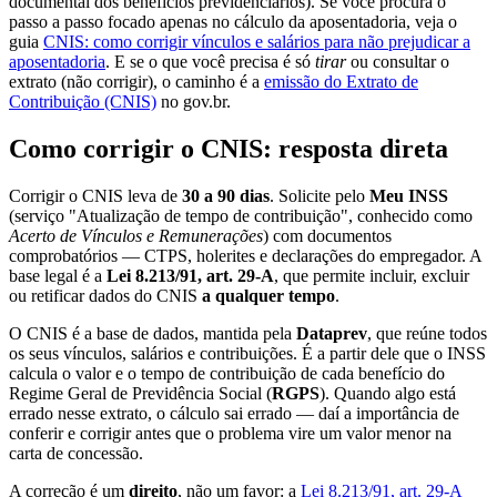
documental dos benefícios previdenciários). Se você procura o
passo a passo focado apenas no cálculo da aposentadoria, veja o
guia
CNIS: como corrigir vínculos e salários para não prejudicar a
aposentadoria
. E se o que você precisa é só
tirar
ou consultar o
extrato (não corrigir), o caminho é a
emissão do Extrato de
Contribuição (CNIS)
no gov.br.
Como corrigir o CNIS: resposta direta
Corrigir o CNIS leva de
30 a 90 dias
. Solicite pelo
Meu INSS
(serviço "Atualização de tempo de contribuição", conhecido como
Acerto de Vínculos e Remunerações
) com documentos
comprobatórios — CTPS, holerites e declarações do empregador. A
base legal é a
Lei 8.213/91, art. 29-A
, que permite incluir, excluir
ou retificar dados do CNIS
a qualquer tempo
.
O CNIS é a base de dados, mantida pela
Dataprev
, que reúne todos
os seus vínculos, salários e contribuições. É a partir dele que o INSS
calcula o valor e o tempo de contribuição de cada benefício do
Regime Geral de Previdência Social (
RGPS
). Quando algo está
errado nesse extrato, o cálculo sai errado — daí a importância de
conferir e corrigir antes que o problema vire um valor menor na
carta de concessão.
A correção é um
direito
, não um favor: a
Lei 8.213/91, art. 29-A