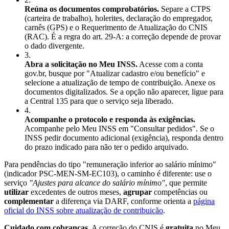
Reúna os documentos comprobatórios.
Separe a CTPS
(carteira de trabalho), holerites, declaração do empregador,
carnês (GPS) e o Requerimento de Atualização do CNIS
(RAC). É a regra do art. 29-A: a correção depende de provar
o dado divergente.
3
.
Abra a solicitação no Meu INSS.
Acesse com a conta
gov.br, busque por "Atualizar cadastro e/ou benefício" e
selecione a atualização de tempo de contribuição. Anexe os
documentos digitalizados. Se a opção não aparecer, ligue para
a Central 135 para que o serviço seja liberado.
4
.
Acompanhe o protocolo e responda às exigências.
Acompanhe pelo Meu INSS em "Consultar pedidos". Se o
INSS pedir documento adicional (exigência), responda dentro
do prazo indicado para não ter o pedido arquivado.
Para pendências do tipo "remuneração inferior ao salário mínimo"
(indicador PSC-MEN-SM-EC103), o caminho é diferente: use o
serviço
"Ajustes para alcance do salário mínimo"
, que permite
utilizar
excedentes de outros meses,
agrupar
competências ou
complementar
a diferença via DARF, conforme orienta a
página
oficial do INSS sobre atualização de contribuição
.
Cuidado com cobranças.
A correção do CNIS é
gratuita
no Meu