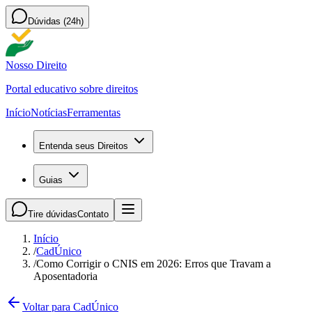
Dúvidas (24h)
Nosso Direito
Portal educativo sobre direitos
Início
Notícias
Ferramentas
Entenda seus Direitos
Guias
Tire dúvidas
Contato
Início
/
CadÚnico
/
Como Corrigir o CNIS em 2026: Erros que Travam a
Aposentadoria
Voltar para CadÚnico