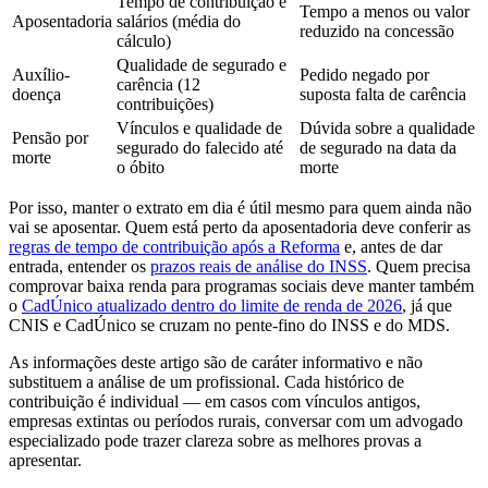
Tempo de contribuição e
Tempo a menos ou valor
Aposentadoria
salários (média do
reduzido na concessão
cálculo)
Qualidade de segurado e
Auxílio-
Pedido negado por
carência (12
doença
suposta falta de carência
contribuições)
Vínculos e qualidade de
Dúvida sobre a qualidade
Pensão por
segurado do falecido até
de segurado na data da
morte
o óbito
morte
Por isso, manter o extrato em dia é útil mesmo para quem ainda não
vai se aposentar. Quem está perto da aposentadoria deve conferir as
regras de tempo de contribuição após a Reforma
e, antes de dar
entrada, entender os
prazos reais de análise do INSS
. Quem precisa
comprovar baixa renda para programas sociais deve manter também
o
CadÚnico atualizado dentro do limite de renda de 2026
, já que
CNIS e CadÚnico se cruzam no pente-fino do INSS e do MDS.
As informações deste artigo são de caráter informativo e não
substituem a análise de um profissional. Cada histórico de
contribuição é individual — em casos com vínculos antigos,
empresas extintas ou períodos rurais, conversar com um advogado
especializado pode trazer clareza sobre as melhores provas a
apresentar.