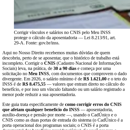
Corrigir vínculos e salários no CNIS pelo Meu INSS
protege o cálculo da aposentadoria — Lei 8.213/91, art.
29-A. Fonte: gov.br/inss.
Aqui no Nosso Direito recebemos muitas dúvidas de quem
descobriu, perto de se aposentar, que o histórico de trabalho está
incompleto. Corrigir o
CNIS
(Cadastro Nacional de Informações
Sociais) leva, na prática, de
30 a 90 dias
e começa por uma
solicitação no
Meu INSS
, com documentos que comprovem o dado
divergente. Em 2026, o salário mínimo é de
R$ 1.621,00
e o teto do
INSS é de
R$ 8.475,55
— valores que entram direto no cálculo do
benefício, e por isso um vínculo faltando ou um salário registrado a
menor pode reduzir a sua aposentadoria.
Este guia trata especificamente de
como corrigir erros do CNIS
que afetam qualquer benefício do INSS
— aposentadoria,
auxílio-doença e pensão por morte —, usando o CadÚnico e o
CNIS como as duas portas de entrada do sistema (o CadÚnico é a
porta operacional dos programas sociais; o CNIS é a porta