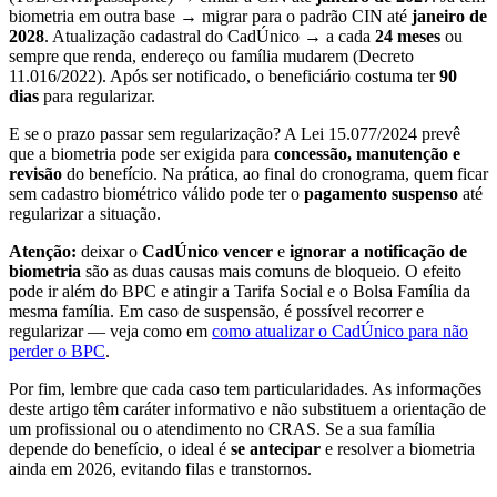
biometria em outra base → migrar para o padrão CIN até
janeiro de
2028
. Atualização cadastral do CadÚnico → a cada
24 meses
ou
sempre que renda, endereço ou família mudarem (Decreto
11.016/2022). Após ser notificado, o beneficiário costuma ter
90
dias
para regularizar.
E se o prazo passar sem regularização? A Lei 15.077/2024 prevê
que a biometria pode ser exigida para
concessão, manutenção e
revisão
do benefício. Na prática, ao final do cronograma, quem ficar
sem cadastro biométrico válido pode ter o
pagamento suspenso
até
regularizar a situação.
Atenção:
deixar o
CadÚnico vencer
e
ignorar a notificação de
biometria
são as duas causas mais comuns de bloqueio. O efeito
pode ir além do BPC e atingir a Tarifa Social e o Bolsa Família da
mesma família. Em caso de suspensão, é possível recorrer e
regularizar — veja como em
como atualizar o CadÚnico para não
perder o BPC
.
Por fim, lembre que cada caso tem particularidades. As informações
deste artigo têm caráter informativo e não substituem a orientação de
um profissional ou o atendimento no CRAS. Se a sua família
depende do benefício, o ideal é
se antecipar
e resolver a biometria
ainda em 2026, evitando filas e transtornos.