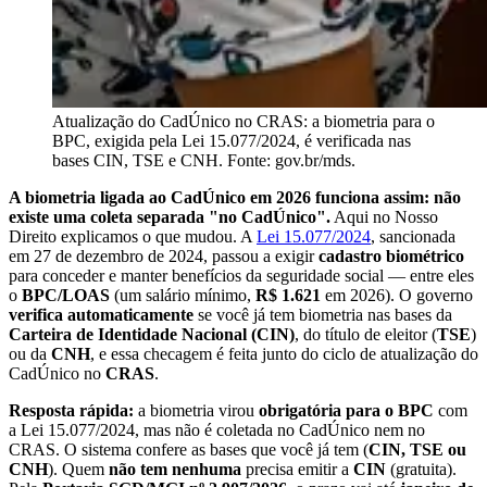
Atualização do CadÚnico no CRAS: a biometria para o
BPC, exigida pela Lei 15.077/2024, é verificada nas
bases CIN, TSE e CNH. Fonte: gov.br/mds.
A biometria ligada ao CadÚnico em 2026 funciona assim: não
existe uma coleta separada "no CadÚnico".
Aqui no Nosso
Direito explicamos o que mudou. A
Lei 15.077/2024
, sancionada
em 27 de dezembro de 2024, passou a exigir
cadastro biométrico
para conceder e manter benefícios da seguridade social — entre eles
o
BPC/LOAS
(um salário mínimo,
R$ 1.621
em 2026). O governo
verifica automaticamente
se você já tem biometria nas bases da
Carteira de Identidade Nacional (CIN)
, do título de eleitor (
TSE
)
ou da
CNH
, e essa checagem é feita junto do ciclo de atualização do
CadÚnico no
CRAS
.
Resposta rápida:
a biometria virou
obrigatória para o BPC
com
a Lei 15.077/2024, mas não é coletada no CadÚnico nem no
CRAS. O sistema confere as bases que você já tem (
CIN, TSE ou
CNH
). Quem
não tem nenhuma
precisa emitir a
CIN
(gratuita).