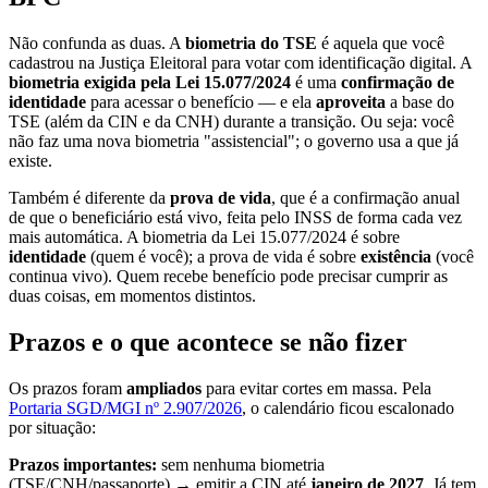
Não confunda as duas. A
biometria do TSE
é aquela que você
cadastrou na Justiça Eleitoral para votar com identificação digital. A
biometria exigida pela Lei 15.077/2024
é uma
confirmação de
identidade
para acessar o benefício — e ela
aproveita
a base do
TSE (além da CIN e da CNH) durante a transição. Ou seja: você
não faz uma nova biometria "assistencial"; o governo usa a que já
existe.
Também é diferente da
prova de vida
, que é a confirmação anual
de que o beneficiário está vivo, feita pelo INSS de forma cada vez
mais automática. A biometria da Lei 15.077/2024 é sobre
identidade
(quem é você); a prova de vida é sobre
existência
(você
continua vivo). Quem recebe benefício pode precisar cumprir as
duas coisas, em momentos distintos.
Prazos e o que acontece se não fizer
Os prazos foram
ampliados
para evitar cortes em massa. Pela
Portaria SGD/MGI nº 2.907/2026
, o calendário ficou escalonado
por situação:
Prazos importantes:
sem nenhuma biometria
(TSE/CNH/passaporte) → emitir a CIN até
janeiro de 2027
. Já tem