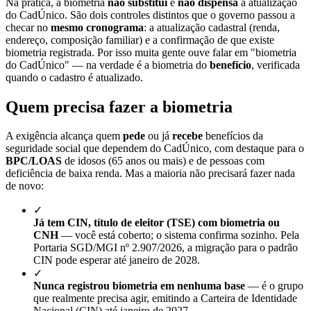
Na prática, a biometria
não substitui
e
não dispensa
a atualização
do CadÚnico. São dois controles distintos que o governo passou a
checar no
mesmo cronograma
: a atualização cadastral (renda,
endereço, composição familiar) e a confirmação de que existe
biometria registrada. Por isso muita gente ouve falar em "biometria
do CadÚnico" — na verdade é a biometria do
benefício
, verificada
quando o cadastro é atualizado.
Quem precisa fazer a biometria
A exigência alcança quem
pede
ou já
recebe
benefícios da
seguridade social que dependem do CadÚnico, com destaque para o
BPC/LOAS
de idosos (65 anos ou mais) e de pessoas com
deficiência de baixa renda. Mas a maioria não precisará fazer nada
de novo:
✓
Já tem CIN, título de eleitor (TSE) com biometria ou
CNH
— você está coberto; o sistema confirma sozinho. Pela
Portaria SGD/MGI nº 2.907/2026, a migração para o padrão
CIN pode esperar até janeiro de 2028.
✓
Nunca registrou biometria em nenhuma base
— é o grupo
que realmente precisa agir, emitindo a Carteira de Identidade
Nacional (CIN) até janeiro de 2027.