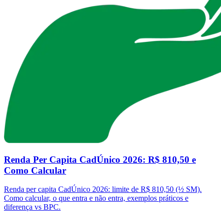
Renda Per Capita CadÚnico 2026: R$ 810,50 e
Como Calcular
Renda per capita CadÚnico 2026: limite de R$ 810,50 (½ SM).
Como calcular, o que entra e não entra, exemplos práticos e
diferença vs BPC.