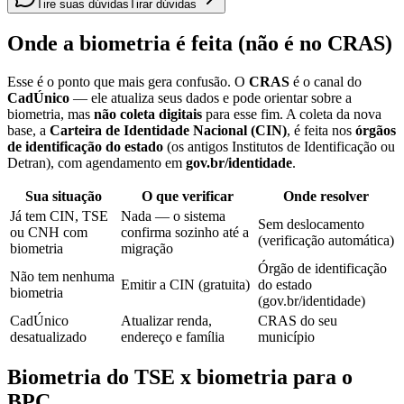
Tire suas dúvidas
Tirar dúvidas
Onde a biometria é feita (não é no CRAS)
Esse é o ponto que mais gera confusão. O
CRAS
é o canal do
CadÚnico
— ele atualiza seus dados e pode orientar sobre a
biometria, mas
não coleta digitais
para esse fim. A coleta da nova
base, a
Carteira de Identidade Nacional (CIN)
, é feita nos
órgãos
de identificação do estado
(os antigos Institutos de Identificação ou
Detran), com agendamento em
gov.br/identidade
.
Sua situação
O que verificar
Onde resolver
Já tem CIN, TSE
Nada — o sistema
Sem deslocamento
ou CNH com
confirma sozinho até a
(verificação automática)
biometria
migração
Órgão de identificação
Não tem nenhuma
Emitir a CIN (gratuita)
do estado
biometria
(gov.br/identidade)
CadÚnico
Atualizar renda,
CRAS do seu
desatualizado
endereço e família
município
Biometria do TSE x biometria para o
BPC