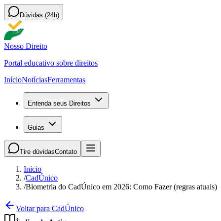
Dúvidas (24h)
Nosso Direito
Portal educativo sobre direitos
Início
Notícias
Ferramentas
Entenda seus Direitos
Guias
Tire dúvidas
Contato
Início
/
CadÚnico
/
Biometria do CadÚnico em 2026: Como Fazer (regras atuais)
Voltar para CadÚnico