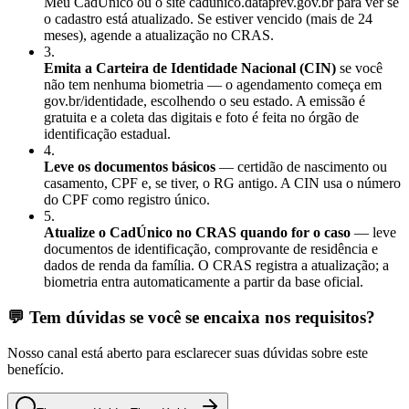
Meu CadÚnico ou o site cadunico.dataprev.gov.br para ver se
o cadastro está atualizado. Se estiver vencido (mais de 24
meses), agende a atualização no CRAS.
3
.
Emita a Carteira de Identidade Nacional (CIN)
se você
não tem nenhuma biometria — o agendamento começa em
gov.br/identidade, escolhendo o seu estado. A emissão é
gratuita e a coleta das digitais e foto é feita no órgão de
identificação estadual.
4
.
Leve os documentos básicos
— certidão de nascimento ou
casamento, CPF e, se tiver, o RG antigo. A CIN usa o número
do CPF como registro único.
5
.
Atualize o CadÚnico no CRAS quando for o caso
— leve
documentos de identificação, comprovante de residência e
dados de renda da família. O CRAS registra a atualização; a
biometria entra automaticamente a partir da base oficial.
💬 Tem dúvidas se você se encaixa nos requisitos?
Nosso canal está aberto para esclarecer suas dúvidas sobre este
benefício.