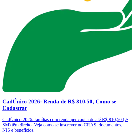
CadÚnico 2026: Renda de R$ 810,50, Como se
Cadastrar
CadÚnico 2026: famílias com renda per capita de até R$ 810,50 (½
SM) têm direito. Veja como se inscrever no CRAS, documentos,
NIS e benefícios.