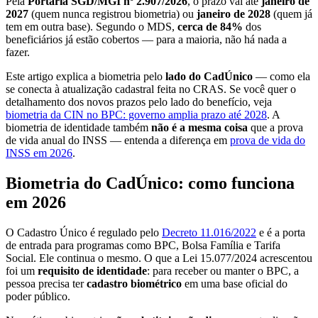
Pela
Portaria SGD/MGI nº 2.907/2026
, o prazo vai até
janeiro de
2027
(quem nunca registrou biometria) ou
janeiro de 2028
(quem já
tem em outra base). Segundo o MDS,
cerca de 84%
dos
beneficiários já estão cobertos — para a maioria, não há nada a
fazer.
Este artigo explica a biometria pelo
lado do CadÚnico
— como ela
se conecta à atualização cadastral feita no CRAS. Se você quer o
detalhamento dos novos prazos pelo lado do benefício, veja
biometria da CIN no BPC: governo amplia prazo até 2028
. A
biometria de identidade também
não é a mesma coisa
que a prova
de vida anual do INSS — entenda a diferença em
prova de vida do
INSS em 2026
.
Biometria do CadÚnico: como funciona
em 2026
O Cadastro Único é regulado pelo
Decreto 11.016/2022
e é a porta
de entrada para programas como BPC, Bolsa Família e Tarifa
Social. Ele continua o mesmo. O que a Lei 15.077/2024 acrescentou
foi um
requisito de identidade
: para receber ou manter o BPC, a
pessoa precisa ter
cadastro biométrico
em uma base oficial do
poder público.