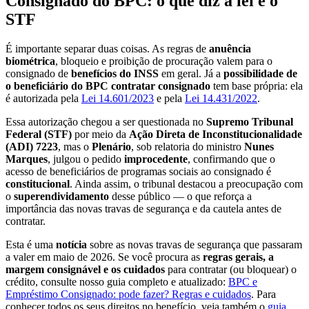
Consignado do BPC: o que diz a lei e o
STF
É importante separar duas coisas. As regras de
anuência
biométrica
, bloqueio e proibição de procuração valem para o
consignado de
benefícios do INSS
em geral. Já a
possibilidade de
o beneficiário do BPC contratar consignado
tem base própria: ela
é autorizada pela
Lei 14.601/2023
e pela
Lei 14.431/2022
.
Essa autorização chegou a ser questionada no
Supremo Tribunal
Federal (STF)
por meio da
Ação Direta de Inconstitucionalidade
(ADI) 7223
, mas o
Plenário
, sob relatoria do ministro
Nunes
Marques
, julgou o pedido
improcedente
, confirmando que o
acesso de beneficiários de programas sociais ao consignado é
constitucional
. Ainda assim, o tribunal destacou a preocupação com
o
superendividamento
desse público — o que reforça a
importância das novas travas de segurança e da cautela antes de
contratar.
Esta é uma
notícia
sobre as novas travas de segurança que passaram
a valer em maio de 2026. Se você procura as
regras gerais, a
margem consignável e os cuidados
para contratar (ou bloquear) o
crédito, consulte nosso guia completo e atualizado:
BPC e
Empréstimo Consignado: pode fazer? Regras e cuidados
. Para
conhecer todos os seus direitos no benefício, veja também o
guia