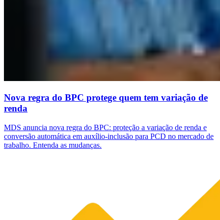
Nova regra do BPC protege quem tem variação de
renda
MDS anuncia nova regra do BPC: proteção a variação de renda e
conversão automática em auxílio-inclusão para PCD no mercado de
trabalho. Entenda as mudanças.