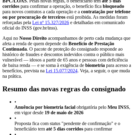
BPC/LOAS
. Pelas novas regras, o beneficiário tem
até 5 dias
corridos
para confirmar a operação, o benefício fica
bloqueado
para novos contratos a cada operação e a
contratação por telefone
ou por procuração de terceiros
está proibida. As medidas foram
reforçadas pela
Lei nº 15.327/2026
e detalhadas em comunicado
oficial do INSS (gov.br/inss).
Aqui no
Nosso Direito
acompanhamos de perto cada mudança que
afeta a renda de quem depende do
Benefício de Prestação
Continuada
. O pacote de proteção do consignado responde ao
histórico de fraudes e descontos indevidos contra o público mais
vulnerável — idosos a partir de 65 anos e pessoas com deficiência
de baixa renda — e se soma à exigência de
biometria
para acesso a
benefícios, prevista na
Lei 15.077/2024
. Veja, a seguir, o que muda
na prática.
Resumo das novas regras do consignado
•
Anuência por biometria facial
obrigatória pelo
Meu INSS
,
em vigor desde
19 de maio de 2026
•
Proposta fica com status "pendente de confirmação" e o
beneficiário tem
até 5 dias corridos
para confirmar
•