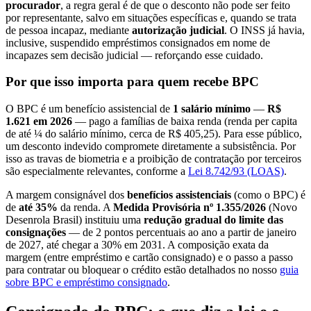
procurador
, a regra geral é de que o desconto não pode ser feito
por representante, salvo em situações específicas e, quando se trata
de pessoa incapaz, mediante
autorização judicial
. O INSS já havia,
inclusive, suspendido empréstimos consignados em nome de
incapazes sem decisão judicial — reforçando esse cuidado.
Por que isso importa para quem recebe BPC
O BPC é um benefício assistencial de
1 salário mínimo
—
R$
1.621 em 2026
— pago a famílias de baixa renda (renda per capita
de até ¼ do salário mínimo, cerca de R$ 405,25). Para esse público,
um desconto indevido compromete diretamente a subsistência. Por
isso as travas de biometria e a proibição de contratação por terceiros
são especialmente relevantes, conforme a
Lei 8.742/93 (LOAS)
.
A margem consignável dos
benefícios assistenciais
(como o BPC) é
de
até 35%
da renda. A
Medida Provisória nº 1.355/2026
(Novo
Desenrola Brasil) instituiu uma
redução gradual do limite das
consignações
— de 2 pontos percentuais ao ano a partir de janeiro
de 2027, até chegar a 30% em 2031. A composição exata da
margem (entre empréstimo e cartão consignado) e o passo a passo
para contratar ou bloquear o crédito estão detalhados no nosso
guia
sobre BPC e empréstimo consignado
.