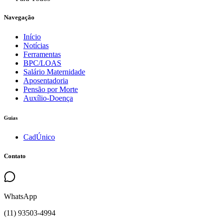
Navegação
Início
Notícias
Ferramentas
BPC/LOAS
Salário Maternidade
Aposentadoria
Pensão por Morte
Auxílio-Doença
Guias
CadÚnico
Contato
WhatsApp
(
11
)
93503
-
4994