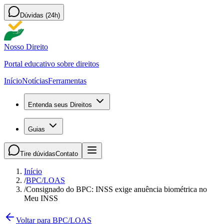
Dúvidas (24h)
Nosso Direito
Portal educativo sobre direitos
Início
Notícias
Ferramentas
Entenda seus Direitos
Guias
Tire dúvidas
Contato
Início
/
BPC/LOAS
/
Consignado do BPC: INSS exige anuência biométrica no
Meu INSS
Voltar para BPC/LOAS