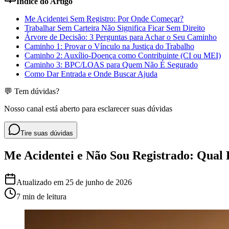
Índice do Artigo
Me Acidentei Sem Registro: Por Onde Começar?
Trabalhar Sem Carteira Não Significa Ficar Sem Direito
Árvore de Decisão: 3 Perguntas para Achar o Seu Caminho
Caminho 1: Provar o Vínculo na Justiça do Trabalho
Caminho 2: Auxílio-Doença como Contribuinte (CI ou MEI)
Caminho 3: BPC/LOAS para Quem Não É Segurado
Como Dar Entrada e Onde Buscar Ajuda
💬 Tem dúvidas?
Nosso canal está aberto para esclarecer suas dúvidas
Tire suas dúvidas
Me Acidentei e Não Sou Registrado: Qual 
Atualizado em
25 de junho de 2026
7 min
de leitura