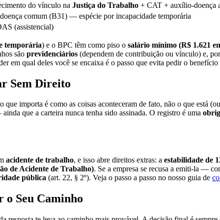
cimento do vínculo na
Justiça do Trabalho
+ CAT + auxílio-doença a
-doença comum (B31) — espécie por incapacidade temporária
S (assistencial)
de temporária
) e o BPC têm como piso o
salário mínimo (R$ 1.621 e
inhos são
previdenciários
(dependem de contribuição ou vínculo) e, por 
er em qual deles você se encaixa é o passo que evita pedir o benefício 
ar Sem Direito
 o que importa é como as coisas aconteceram de fato, não o que está (ou
ainda que a carteira nunca tenha sido assinada. O registro é uma
obri
um
acidente de trabalho
, e isso abre direitos extras: a
estabilidade de 
o de Acidente de Trabalho)
. Se a empresa se recusa a emiti-la — c
ridade pública
(art. 22, § 2º). Veja o passo a passo no nosso guia de
co
ar o Seu Caminho
da resposta te leva ao caminho mais provável. A decisão final é sempre 