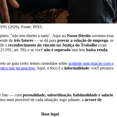
13/91 (2026). Fonte: INSS.
istro, "não tem direito a nada". Aqui no
Nosso Direito
ouvimos essa
epende de
três fatores
— se dá para
provar a relação de emprego
, se
dir o
reconhecimento do vínculo na Justiça do Trabalho
(com
13/91, art. 59); e se você
não é segurado
mas tem
baixa renda
,
reto ao guia certo: temos conteúdos sobre
acidente sem relação com o
stico que incapacitou
. Aqui, o foco é a
informalidade
: você prestava
de fato — com
pessoalidade, subordinação, habitualidade e salário
tino mais provável de cada situação; logo adiante, a
árvore de
Base legal