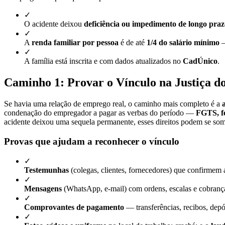
✓
O acidente deixou
deficiência ou impedimento de longo praz
✓
A
renda familiar por pessoa
é de até
1/4 do salário mínimo
✓
A família está inscrita e com dados atualizados no
CadÚnico
.
Caminho 1: Provar o Vínculo na Justiça d
Se havia uma relação de emprego real, o caminho mais completo é a
condenação do empregador a pagar as verbas do período —
FGTS, fé
acidente deixou uma sequela permanente, esses direitos podem se so
Provas que ajudam a reconhecer o vínculo
✓
Testemunhas
(colegas, clientes, fornecedores) que confirmem a
✓
Mensagens
(WhatsApp, e-mail) com ordens, escalas e cobran
✓
Comprovantes de pagamento
— transferências, recibos, depó
✓