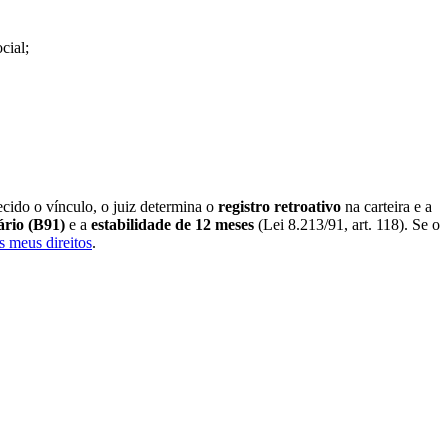
cial;
cido o vínculo, o juiz determina o
registro retroativo
na carteira e a
ário (B91)
e a
estabilidade de 12 meses
(Lei 8.213/91, art. 118). Se o
s meus direitos
.