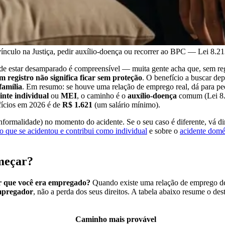
ínculo na Justiça, pedir auxílio-doença ou recorrer ao BPC — Lei 8.2
 de estar desamparado é compreensível — muita gente acha que, sem reg
m registro não significa ficar sem proteção
. O benefício a buscar d
família
. Em resumo: se houve uma relação de emprego real, dá para pe
inte individual
ou
MEI
, o caminho é o
auxílio-doença
comum (Lei 8.2
efícios em 2026 é de
R$ 1.621
(um salário mínimo).
nformalidade) no momento do acidente. Se o seu caso é diferente, vá di
 que se acidentou e contribui como individual
e sobre o
acidente domé
meçar?
r que você era empregado?
Quando existe uma relação de emprego 
mpregador
, não a perda dos seus direitos. A tabela abaixo resume o des
Caminho mais provável