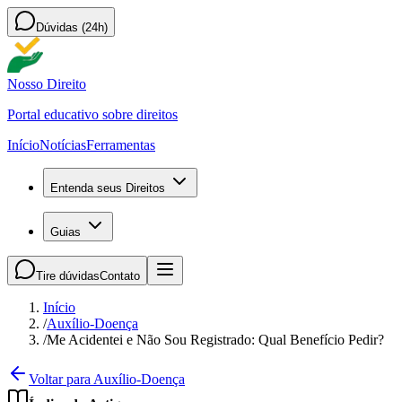
Dúvidas (24h)
Nosso Direito
Portal educativo sobre direitos
Início
Notícias
Ferramentas
Entenda seus Direitos
Guias
Tire dúvidas
Contato
Início
/
Auxílio-Doença
/
Me Acidentei e Não Sou Registrado: Qual Benefício Pedir?
Voltar para Auxílio-Doença