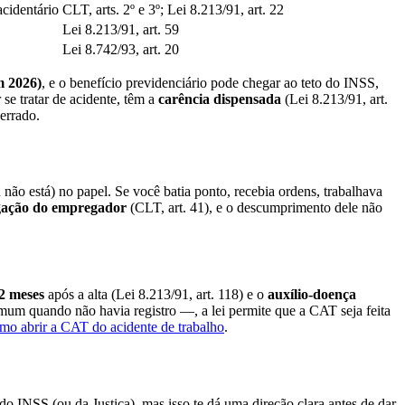
cidentário
CLT, arts. 2º e 3º; Lei 8.213/91, art. 22
Lei 8.213/91, art. 59
Lei 8.742/93, art. 20
m 2026)
, e o benefício previdenciário pode chegar ao teto do INSS,
se tratar de acidente, têm a
carência dispensada
(Lei 8.213/91, art.
errado.
 não está) no papel. Se você batia ponto, recebia ordens, trabalhava
gação do empregador
(CLT, art. 41), e o descumprimento dele não
12 meses
após a alta (Lei 8.213/91, art. 118) e o
auxílio-doença
omum quando não havia registro —, a lei permite que a CAT seja feita
mo abrir a CAT do acidente de trabalho
.
do INSS (ou da Justiça), mas isso te dá uma direção clara antes de dar