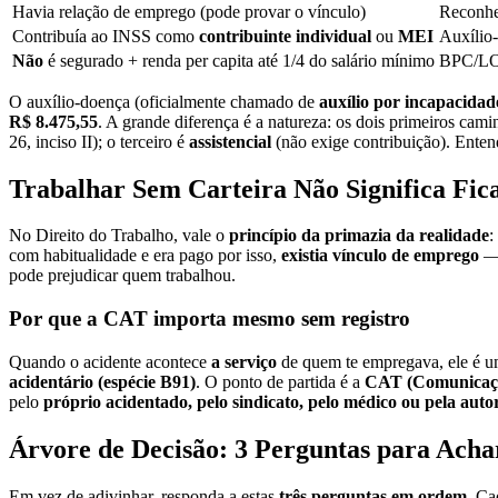
Havia relação de emprego (pode provar o vínculo)
Reconhe
Contribuía ao INSS como
contribuinte individual
ou
MEI
Auxílio
Não
é segurado + renda per capita até 1/4 do salário mínimo
BPC/LOA
O auxílio-doença (oficialmente chamado de
auxílio por incapacida
R$ 8.475,55
. A grande diferença é a natureza: os dois primeiros cam
26, inciso II); o terceiro é
assistencial
(não exige contribuição). Entend
Trabalhar Sem Carteira Não Significa Fic
No Direito do Trabalho, vale o
princípio da primazia da realidade
:
com habitualidade e era pago por isso,
existia vínculo de emprego
— 
pode prejudicar quem trabalhou.
Por que a CAT importa mesmo sem registro
Quando o acidente acontece
a serviço
de quem te empregava, ele é 
acidentário (espécie B91)
. O ponto de partida é a
CAT (Comunicaçã
pelo
próprio acidentado, pelo sindicato, pelo médico ou pela auto
Árvore de Decisão: 3 Perguntas para Ach
Em vez de adivinhar, responda a estas
três perguntas em ordem
. Ca