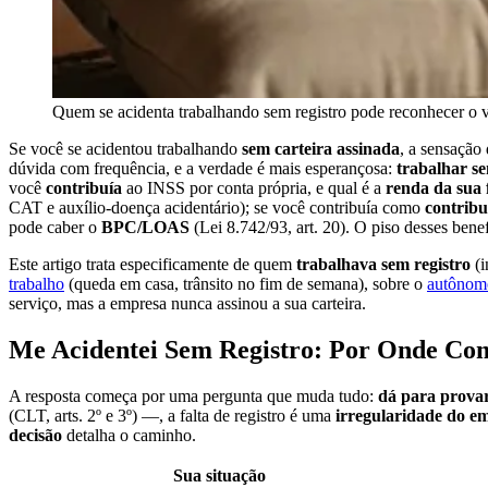
Quem se acidenta trabalhando sem registro pode reconhecer o v
Se você se acidentou trabalhando
sem carteira assinada
, a sensação
dúvida com frequência, e a verdade é mais esperançosa:
trabalhar se
você
contribuía
ao INSS por conta própria, e qual é a
renda da sua 
CAT e auxílio-doença acidentário); se você contribuía como
contribu
pode caber o
BPC/LOAS
(Lei 8.742/93, art. 20). O piso desses ben
Este artigo trata especificamente de quem
trabalhava sem registro
(i
trabalho
(queda em casa, trânsito no fim de semana), sobre o
autônomo
serviço, mas a empresa nunca assinou a sua carteira.
Me Acidentei Sem Registro: Por Onde Co
A resposta começa por uma pergunta que muda tudo:
dá para prova
(CLT, arts. 2º e 3º) —, a falta de registro é uma
irregularidade do e
decisão
detalha o caminho.
Sua situação