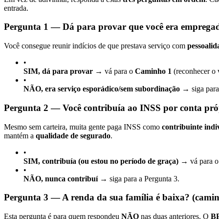
entrada.
Pergunta 1 — Dá para provar que você era emprega
Você consegue reunir indícios de que prestava serviço com
pessoalid
•
SIM, dá para provar
→ vá para o
Caminho 1
(reconhecer o 
•
NÃO, era serviço esporádico/sem subordinação
→ siga para
Pergunta 2 — Você contribuía ao INSS por conta pró
Mesmo sem carteira, muita gente paga INSS como
contribuinte indi
mantém a
qualidade de segurado
.
•
SIM, contribuía (ou estou no período de graça)
→ vá para 
•
NÃO, nunca contribuí
→ siga para a Pergunta 3.
Pergunta 3 — A renda da sua família é baixa? (cam
Esta pergunta é para quem respondeu
NÃO
nas duas anteriores. O
B