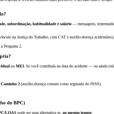
do?
ade, subordinação, habitualidade e salário
— mensagens, testemunhas
vínculo na Justiça do Trabalho, com CAT e auxílio-doença acidentário)
 a Pergunta 2.
pria?
vidual
ou
MEI
. Se você contribuía na data do acidente — ou ainda es
o
Caminho 2
(auxílio-doença comum como segurado do INSS).
inho do BPC)
PC/LOAS
pode ser uma alternativa se,
ao mesmo tempo
: