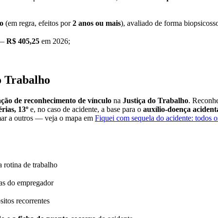
o
(em regra, efeitos por
2 anos ou mais
), avaliado de forma biopsicosso
—
R$ 405,25
em 2026;
o Trabalho
ação de reconhecimento de vínculo
na
Justiça do Trabalho
. Reconhe
rias, 13º
e, no caso de acidente, a base para o
auxílio-doença acident
mar a outros — veja o mapa em
Fiquei com sequela do acidente: todos o
 rotina de trabalho
ças do empregador
sitos recorrentes